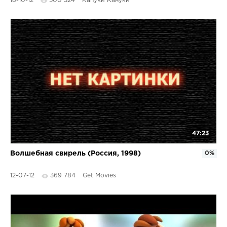
18-10-12
500 324
Капуки Кануки
47:23
Волшебная свирель (Россия, 1998)
0%
12-07-12
369 784
Get Movies