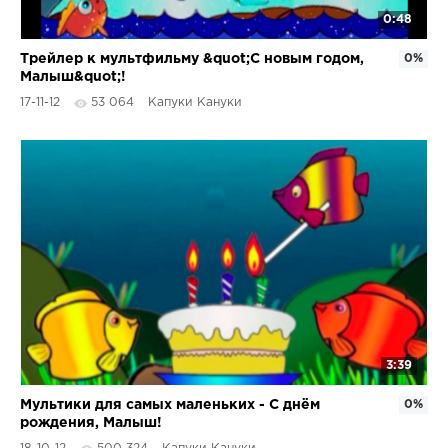
0:48
Трейлер к мультфильму &quot;С новым годом,
0%
Малыш&quot;!
17-11-12
53 064
Капуки Кануки
3:39
Мультики для самых маленьких - С днём
0%
рождения, Малыш!