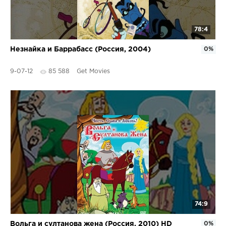
78:4
Незнайка и Баррабасс (Россия, 2004)
0%
9-07-12
85 588
Get Movies
74:9
Вольга и султанова жена (Россия, 2010) HD
0%