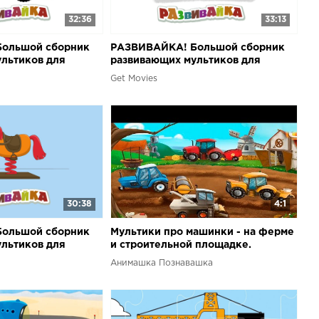
32:36
33:13
ольшой сборник
РАЗВИВАЙКА! Большой сборник
льтиков для
развивающих мультиков для
 5
малышей. Часть 6
Get Movies
30:38
4:1
ольшой сборник
Мультики про машинки - на ферме
льтиков для
и строительной площадке.
 9
Мультик пазл.
Анимашка Познавашка