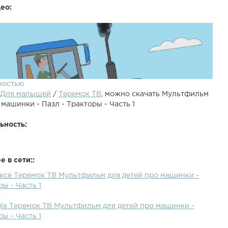
ео:
ностью
Для малышей
/
Теремок ТВ
, можно скачать Мультфильм
 машинки - Пазл - Тракторы - Часть 1
ьность:
 в сети::
ексе Теремок ТВ Мультфильм для детей про машинки -
 развивающего мультика для детей будем собирать
ры - Часть 1
не обычные, а с прицепами! Давайте посмотрим, какими
 соберем машины из кусочков пазла. Все серии:
gle Теремок ТВ Мультфильм для детей про машинки -
я на наш канал: .Также рекомендуем посмотреть
ры - Часть 1
мультфильмы для малышей:- Раскраска: - Алфавит: .-