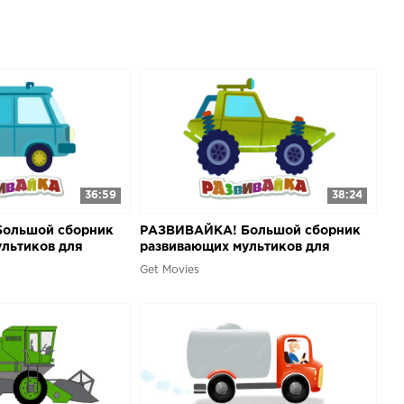
ровозик: Мультик - Пазл - будет интересен и самым
 детям постарше. Малыш собирает любимые картинки
раски из кусочков пазла. Когда рисунок готов - он
тели узнают много интересного о машинах и технике.
36:59
38:24
ольшой сборник
РАЗВИВАЙКА! Большой сборник
льтиков для
развивающих мультиков для
малышей. Часть 2
Get Movies