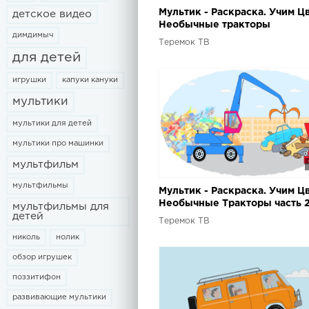
Мультик - Раскраска. Учим Цв
детское видео
Необычные тракторы
димдимыч
Теремок ТВ
для детей
игрушки
капуки кануки
мультики
мультики для детей
мультики про машинки
мультфильм
мультфильмы
Мультик - Раскраска. Учим Цв
Необычные Тракторы часть 
мультфильмы для
детей
Теремок ТВ
николь
нолик
обзор игрушек
поззитифон
развивающие мультики