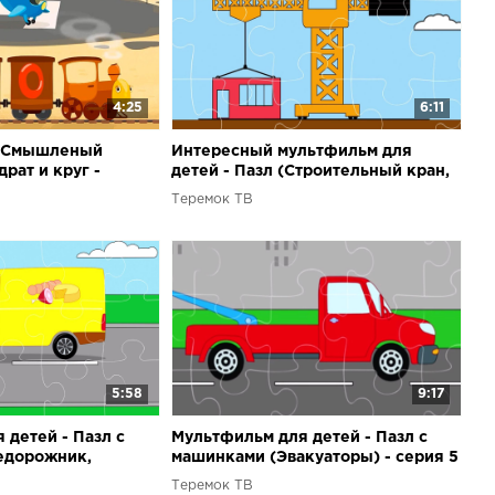
4:25
6:11
- Смышленый
Интересный мультфильм для
драт и круг -
детей - Пазл (Строительный кран,
Экскаватор, Трактор)
Теремок ТВ
5:58
9:17
 детей - Пазл с
Мультфильм для детей - Пазл с
едорожник,
машинками (Эвакуаторы) - серия 5
н)
Теремок ТВ