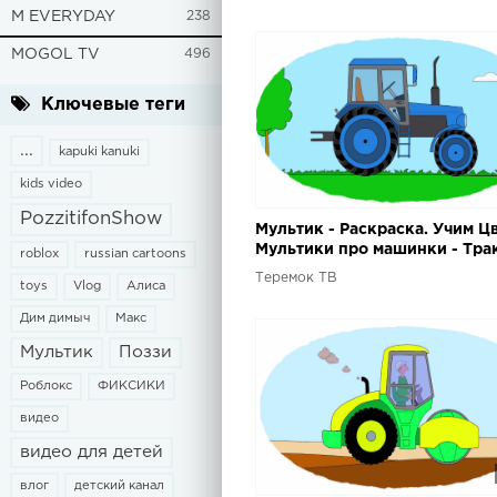
помощь)
M EVERYDAY
238
MOGOL TV
496
Ключевые теги
...
kapuki kanuki
kids video
PozzitifonShow
Мультик - Раскраска. Учим Цв
Мультики про машинки - Тра
roblox
russian cartoons
- Часть 1
Теремок ТВ
toys
Vlog
Алиса
Дим димыч
Макс
Мультик
Поззи
Роблокс
ФИКСИКИ
видео
видео для детей
влог
детский канал