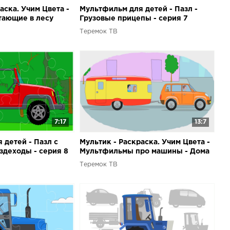
аска. Учим Цвета -
Мультфильм для детей - Пазл -
тающие в лесу
Грузовые прицепы - серия 7
Теремок ТВ
7:17
13:7
 детей - Пазл с
Мультик - Раскраска. Учим Цвета -
здеходы - серия 8
Мультфильмы про машины - Дома
на колесах
Теремок ТВ