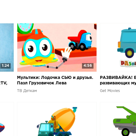
Смышленый па
маленьким, и
Мультика-Раск
оживает и зри
1:24
4:56
Мультики: Лодочка СЬЮ и друзья.
РАЗВИВАЙКА! Б
TV,
Пазл Грузовичок Лева
развивающих му
малышей.
ТВ Деткам
Get Movies