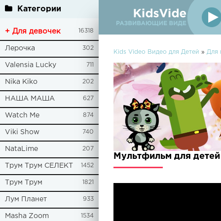
Категории
+ Для девочек
16318
Лерочка
302
Kids Video Видео для Детей
»
Для
Valensia Lucky
711
Nika Kiko
202
НАША МАША
627
Watch Me
874
Viki Show
740
NataLime
207
Мультфильм для детей 
Трум Трум СЕЛЕКТ
1452
Трум Трум
1821
Лум Планет
933
Masha Zoom
1534