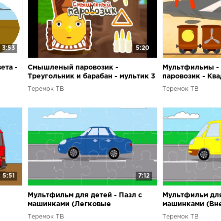
3:53
5:20
ета -
Смышленый паровозик -
Мультфильмы 
Треугольник и барабан - мультик 3
паровозик - Ква
про
мультик 4
Теремок ТВ
Теремок ТВ
5:51
7:12
Мультфильм для детей - Пазл с
Мультфильм для
машинками (Легковые
машинками (Вн
я
автомобили)
родстер, фурго
Теремок ТВ
Теремок ТВ