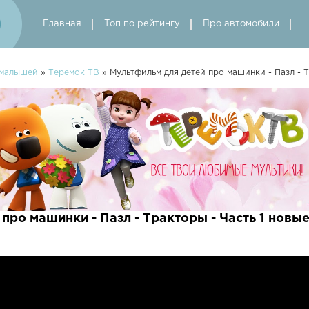
Главная
Топ по рейтингу
Про автомобили
 малышей
»
Теремок ТВ
» Мультфильм для детей про машинки - Пазл - Т
про машинки - Пазл - Тракторы - Часть 1 новы