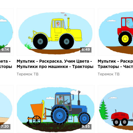
6:14
6:49
ета -
Мультик - Раскраска. Учим Цвета -
Мультик - Раскр
кторы
Мультики про машинки - Тракторы
Тракторы - Част
- Часть 2
Теремок ТВ
Теремок ТВ
7:20
9:55