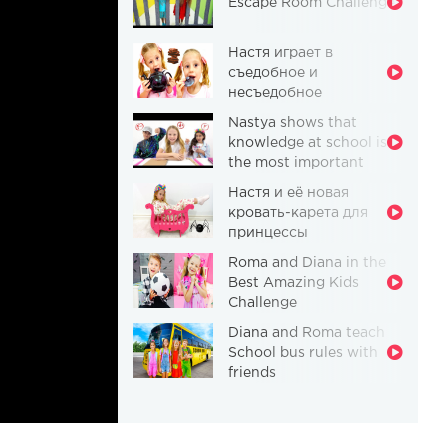
Escape Room Challenge
Настя играет в
съедобное и
несъедобное
Nastya shows that
knowledge at school is
the most important
thing
Настя и её новая
кровать-карета для
принцессы
Roma and Diana in the
Best Amazing Kids
Challenge
Diana and Roma teach
School bus rules with
friends