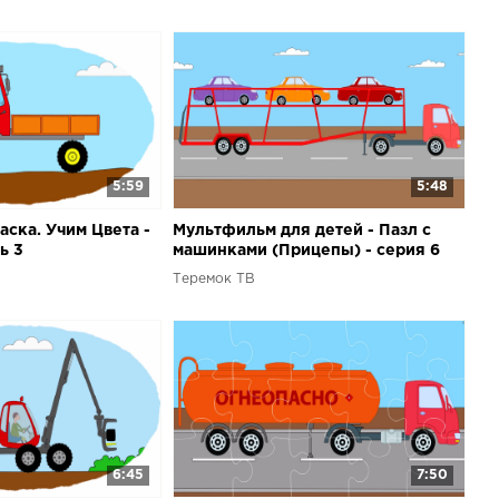
5:59
5:48
аска. Учим Цвета -
Мультфильм для детей - Пазл с
ь 3
машинками (Прицепы) - серия 6
Теремок ТВ
6:45
7:50