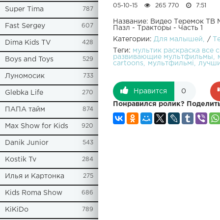
05-10-15
265 770
7:51
Super Tima
787
Название: Видео Теремок ТВ 
Fast Sergey
607
Пазл - Тракторы - Часть 1
Категории:
Для малышей
/
Т
Dima Kids TV
428
Теги:
мультик раскраска все 
развивающие мультфильмы
Boys and Toys
529
cartoons
мультфильмi
лучши
Луномосик
733
Нравится
0
Glebka Life
270
Понравился ролик? Поделить
ПАПА тайм
874
Max Show for Kids
920
Danik Junior
543
Kostik Tv
284
Илья и Картонка
275
Kids Roma Show
686
KiKiDo
789