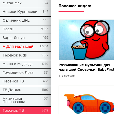
Mister Max
1124
Похожее видео:
Носики Курносики
847
Отличник LIFE
443
Поззи
3095
Super Senya
199
+ Для малышей
17234
Теремок Kids
1862
Маша и Медведь
1279
Развивающие мультики для
малышей Словечки, BabyFirst
Грузовичок Лева
321
мультфильмы для детей
ТВ Деткам
Песенки ТВ
453
ТВ Деткам
1180
Анимашка
561
Познавашка
Теремок ТВ
3319