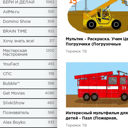
БЕРИ И ДЕЛАЙ
3962
AdMe.ru
5151
Domino Show
308
BRAIN TIME
922
Мультик - Раскраска. Учим Цв
Хочу знать все!
217
Погрузчики (Погрузочные
автомобили) - Мультфильмы 
Мастерская
1200
Теремок ТВ
машины
Настроения
YouFact
455
СПС
1118
Bubble™
398
Get Movies
4086
SlivkiShow
480
Познаватель
566
Интересный мультфильм для
детей - Пазл (Пожарная,
Alex Boyko
933
полицейская машины, скора
Теремок ТВ