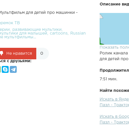
Описание вид
Мультфильм для детей про машинки -
еремок ТВ
серии
развивающие мультики
мультики для малышей
cartoons
Russian
е мультфильмы...
Показать пол
Ролик канала
Не нравится
0
для детей про
ся с друзьями:
Продолжител
7:51 мин.
Найти похожее
Искать в Янд
В этой серии
Пазл - Тракто
тракторы. Но 
они бывают, и
Искать в Goo
.Подписывайс
Пазл - Тракто
развивающие 