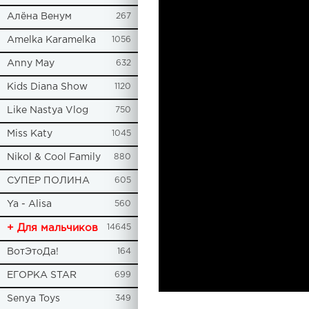
Алёна Венум
267
Amelka Karamelka
1056
Anny May
632
Kids Diana Show
1120
Like Nastya Vlog
750
Miss Katy
1045
Nikol & Cool Family
880
СУПЕР ПОЛИНА
605
Ya - Alisa
560
+ Для мальчиков
14645
ВотЭтоДа!
164
ЕГОРКА STAR
699
Senya Toys
349