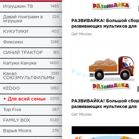
Игрушкин ТВ
1485
Давай поиграем в
224
РАЗВИВАЙКА! Большой сбор
игрушки
развивающих мультиков для
КУКУТИКИ
402
малышей. Часть 3
Get Movies
Фиксики
1246
СИНИЙ ТРАКТОР
185
Капуки Кануки
1400
Канал
1081
СОЮЗМУЛЬТФИЛЬМЫ
KEDOO
1280
+ Для всей семьи
22113
РАЗВИВАЙКА! Большой сбор
развивающих мультиков для
Top Five
287
малышей. Часть 7
Get Movies
FAMILY BOX
1020
Взрыв Мозга
276