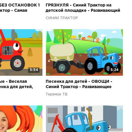
БЕЗ ОСТАНОВОК 1
ГРЯЗНУЛЯ - Синий Трактор на
ктор - Самая
детской площадке - Развивающий
ская песня из
3D мультфильм для малышей про
СИНИЙ ТРАКТОР
машинки
5:54
5:24
е - Веселая
Песенка для детей - ОВОЩИ -
нка для детей,
Синий Трактор - Развивающие
ор едет в гости к
мультики для малышей
Теремок ТВ