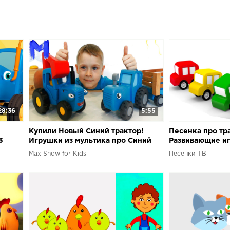
этом плейлист
найдете на н
Сергей Люлин
детское прил
интернета: Наш
28:36
5:55
Купили Новый Синий трактор!
Песенка про тр
3
Игрушки из мультика про Синий
Развивающие иг
трактор для детей
Max Show for Kids
Песенки ТВ