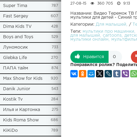
27-08-15
360 705
9:13
Super Tima
787
Название: Видео Теремок ТВ
Fast Sergey
607
мультики для детей - Синий т
Категории:
Для малышей
/
Т
Dima Kids TV
428
Теги:
мультики про машинки
для малышей
cartoons
детс
Boys and Toys
529
мультики онлайн
мультфиль
Луномосик
733
Нравится
0
Glebka Life
270
Понравился ролик? Поделить
ПАПА тайм
874
Max Show for Kids
920
Danik Junior
543
Kostik Tv
284
Илья и Картонка
275
Kids Roma Show
686
KiKiDo
789