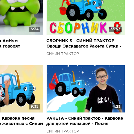
6:34
33:57
и АмНям -
СБОРНИК 3 - СИНИЙ ТРАКТОР -
к говорят
Овощи Экскаватор Ракета Сутки -
ской песне Едет
развивающие детские песни
СИНИЙ ТРАКТОР
мультики
9:35
4:23
 Караоке песня
РАКЕТА - Синий трактор - Караоке
 животных с Синим
для детей малышей - Песня
детей
мультфильм про космос планеты и
СИНИЙ ТРАКТОР