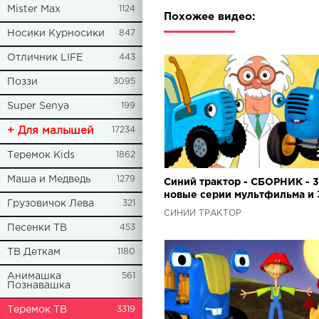
Mister Max
1124
Похожее видео:
Носики Курносики
847
Отличник LIFE
443
Поззи
3095
Super Senya
199
+ Для малышей
17234
Теремок Kids
1862
Маша и Медведь
1279
Синий трактор - СБОРНИК - 3
новые серии мультфильма и 
Грузовичок Лева
321
песни вместе
СИНИЙ ТРАКТОР
Песенки ТВ
453
ТВ Деткам
1180
Анимашка
561
Познавашка
Теремок ТВ
3319