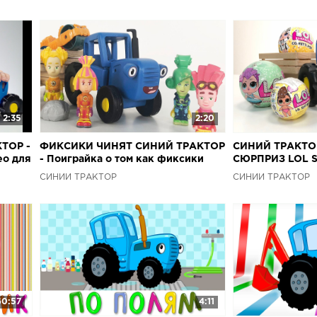
2:35
2:20
ТОР -
ФИКСИКИ ЧИНЯТ СИНИЙ ТРАКТОР
СИНИЙ ТРАКТОР 
ео для
- Поиграйка о том как фиксики
СЮРПРИЗ LOL Su
помогли трактору отремонтировать
распаковка с и
СИНИЙ ТРАКТОР
СИНИЙ ТРАКТОР
колесо
60:57
4:11