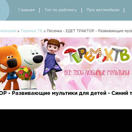
Главная
Топ по рейтингу
Про автомобили
 малышей
»
Теремок ТВ
» Песенка - ЕДЕТ ТРАКТОР - Развивающие муль
Р - Развивающие мультики для детей - Синий 