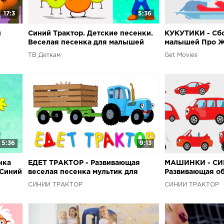
17:3
5:36
и
Синий Трактор. Детские песенки.
КУКУТИКИ - Сбо
Веселая песенка для малышей
малышей Про 
ТВ Деткам
Get Movies
5:36
9:13
нка
ЕДЕТ ТРАКТОР - Развивающая
МАШИНКИ - СИ
 Синий
веселая песенка мультик для
Развивающая о
бей
детей малышей про животных
мультик про цве
СИНИЙ ТРАКТОР
СИНИЙ ТРАКТОР
детей малышей