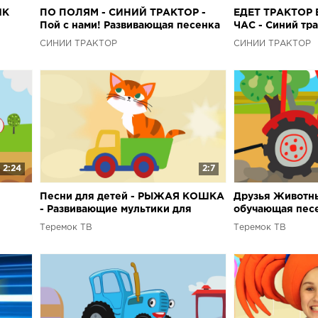
ИК
ПО ПОЛЯМ - СИНИЙ ТРАКТОР -
ЕДЕТ ТРАКТОР 
Пой с нами! Развивающая песенка
ЧАС - Синий тра
 - Про
мультфильм про цвета
популярная дет
СИНИЙ ТРАКТОР
СИНИЙ ТРАКТОР
мультфильма
2:24
2:7
Песни для детей - РЫЖАЯ КОШКА
Друзья Животны
- Развивающие мультики для
обучающая песе
малышей
малышей - Тракт
Теремок ТВ
Теремок ТВ
друзьям