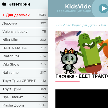
Категории
+ Для девочек
16318
Лерочка
302
Kids Video Видео для Детей
»
Для
Valensia Lucky
711
Nika Kiko
202
НАША МАША
627
Watch Me
874
Viki Show
740
NataLime
207
Песенка - ЕДЕТ ТРАКТО
Трум Трум СЕЛЕКТ
1452
Трум Трум
1821
Лум Планет
933
Masha Zoom
1534