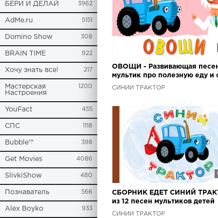
БЕРИ И ДЕЛАЙ
3962
AdMe.ru
5151
Domino Show
308
BRAIN TIME
922
ОВОЩИ - Развивающая песе
Хочу знать все!
217
мультик про полезную еду и 
трактор для детей малышей
Мастерская
1200
СИНИЙ ТРАКТОР
Настроения
YouFact
455
СПС
1118
Bubble™
398
Get Movies
4086
SlivkiShow
480
Познаватель
566
СБОРНИК ЕДЕТ СИНИЙ ТРАК
из 12 песен мультиков детей
Alex Boyko
933
малышей - машинки овощи
СИНИЙ ТРАКТОР