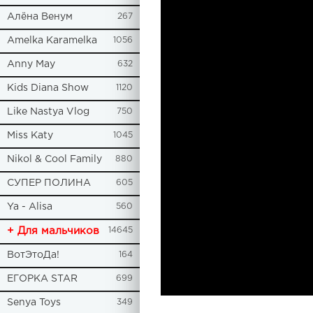
Алёна Венум
267
Amelka Karamelka
1056
Anny May
632
Kids Diana Show
1120
Like Nastya Vlog
750
Miss Katy
1045
Nikol & Cool Family
880
СУПЕР ПОЛИНА
605
Ya - Alisa
560
+ Для мальчиков
14645
ВотЭтоДа!
164
ЕГОРКА STAR
699
Senya Toys
349