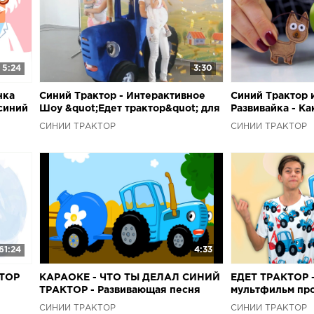
5:24
3:30
нка
Синий Трактор - Интерактивное
Синий Трактор 
синий
Шоу &quot;Едет трактор&quot; для
Развивайка - Ка
детей малышей
животные в дет
СИНИЙ ТРАКТОР
СИНИЙ ТРАКТОР
трактор
61:24
4:33
ТОР
КАРАОКЕ - ЧТО ТЫ ДЕЛАЛ СИНИЙ
ЕДЕТ ТРАКТОР -
ТРАКТОР - Развивающая песня
мультфильм про
мультфильм для детей малышей
трактором для 
СИНИЙ ТРАКТОР
СИНИЙ ТРАКТОР