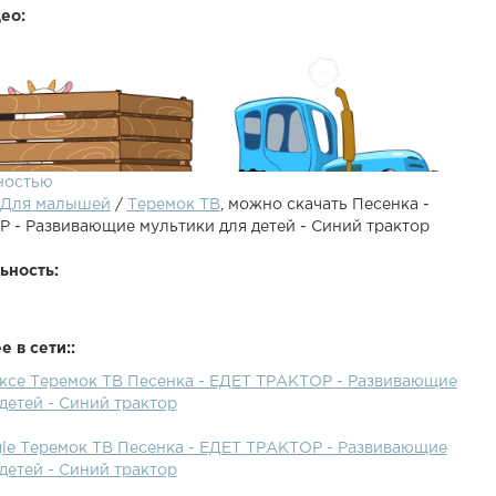
ео:
ностью
Для малышей
/
Теремок ТВ
, можно скачать Песенка -
 - Развивающие мультики для детей - Синий трактор
ьность:
 в сети::
ексе Теремок ТВ Песенка - ЕДЕТ ТРАКТОР - Развивающие
про животных, которых он везет в прицепе. В этом видео
детей - Синий трактор
тгадать, кого везет трактор, послушав песню !По полям,
 трактор едет к нам.У него в прицепе кто-то песенку
gle Теремок ТВ Песенка - ЕДЕТ ТРАКТОР - Развивающие
лыш, давай!Попробуй отгадайКто же, кто же, кто же, кто
детей - Синий трактор
т?! Синий Трактор : А другие для детей вы найдете в