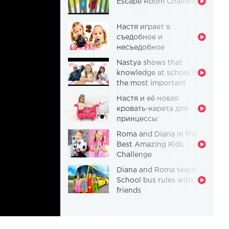
Escape Room Challenge
Настя играет в
съедобное и
несъедобное
Nastya shows that
knowledge at school is
the most important
thing
Настя и её новая
кровать-карета для
принцессы
Roma and Diana in the
Best Amazing Kids
Challenge
Diana and Roma teach
School bus rules with
friends