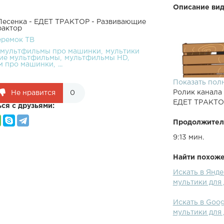
Описание вид
 Песенка - ЕДЕТ ТРАКТОР - Развивающие
рактор
еремок ТВ
мультфильмы про машинки
мультики
кие мультфильмы
мультфильмы HD
м про машинки
...
Показать пол
Ролик канала
Не нравится
0
ЕДЕТ ТРАКТОР
ся с друзьями:
Продолжител
9:13 мин.
Найти похожее
Искать в Янд
поет песенку 
мультики для 
дети смогут о
по полямСиний
Искать в Goo
поет!А ну, ма
мультики для 
жеПесенку пое