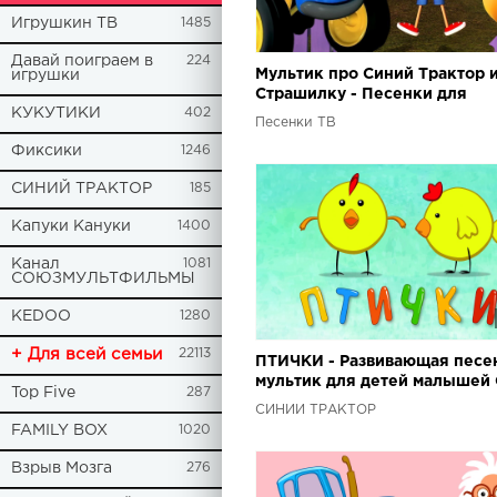
Игрушкин ТВ
1485
Давай поиграем в
224
Мультик про Синий Трактор 
игрушки
Страшилку - Песенки для
КУКУТИКИ
402
малышей
Песенки ТВ
Фиксики
1246
СИНИЙ ТРАКТОР
185
Капуки Кануки
1400
Канал
1081
СОЮЗМУЛЬТФИЛЬМЫ
KEDOO
1280
+ Для всей семьи
22113
ПТИЧКИ - Развивающая песе
мультик для детей малышей
Top Five
287
трактор Ворона курица воро
СИНИЙ ТРАКТОР
попугай
FAMILY BOX
1020
Взрыв Мозга
276