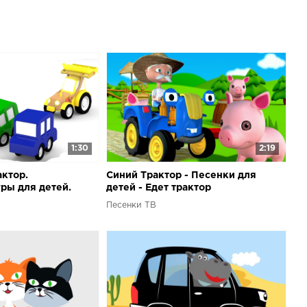
е: .Песни из мультфильмов: Много других мультиков вы
ашем канале: .Песня: Артём КолпаковХудожник, анимация:
Продюсер: Артур ДнепровскийСкачай бесплатно наше
ожение для Android и смотри мультики даже без
и группы:ВК: , ОК: , ФБ: .Инстаграм: Наш сайт: .
1:30
2:19
актор.
Синий Трактор - Песенки для
ры для детей.
детей - Едет трактор
Песенки ТВ