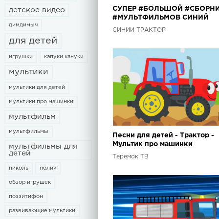
СУПЕР #БОЛЬШОЙ #СБОРН
детское видео
#МУЛЬТФИЛЬМОВ СИНИЙ
димдимыч
ТРАКТОР - 13 песен 60 минут
СИНИЙ ТРАКТОР
машинки и животных
для детей
игрушки
капуки кануки
мультики
мультики для детей
мультики про машинки
мультфильм
мультфильмы
Песни для детей - Трактор -
Мультик про машинки
мультфильмы для
детей
Теремок ТВ
николь
нолик
обзор игрушек
поззитифон
развивающие мультики