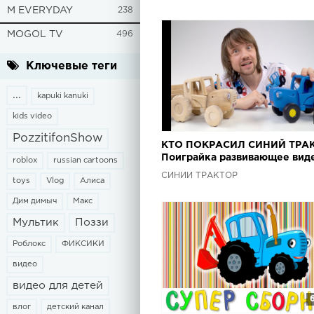
алфавит экскаватор
M EVERYDAY
238
MOGOL TV
496
Ключевые теги
...
kapuki kanuki
kids video
PozzitifonShow
КТО ПОКРАСИЛ СИНИЙ ТРАК
Поиграйка развивающее вид
roblox
russian cartoons
детей про цвета
СИНИЙ ТРАКТОР
toys
Vlog
Алиса
Дим димыч
Макс
Мультик
Поззи
Роблокс
ФИКСИКИ
видео
видео для детей
влог
детский канал