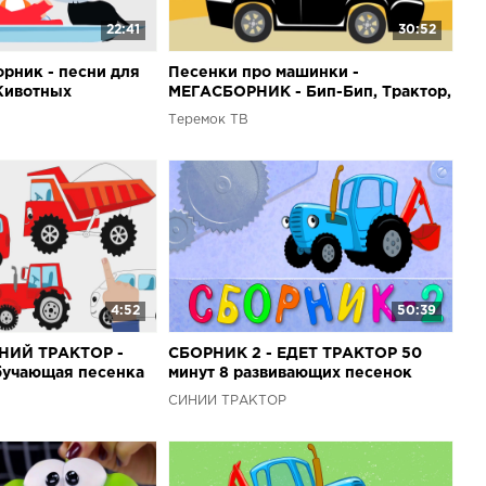
22:41
30:52
рник - песни для
Песенки про машинки -
Животных
МЕГАСБОРНИК - Бип-Бип, Трактор,
Кукутики и другие песни подряд
Теремок ТВ
4:52
50:39
НИЙ ТРАКТОР -
СБОРНИК 2 - ЕДЕТ ТРАКТОР 50
бучающая песенка
минут 8 развивающих песенок
та технику для
мультиков для детей про трактора
СИНИЙ ТРАКТОР
и машинки