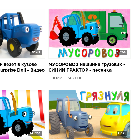
звезды
4:20
5:24
везет в кузове
МУСОРОВОЗ машинка грузовик -
rprise Doll - Видео
СИНИЙ ТРАКТОР - песенка
грушками
мультфильм про машины
СИНИЙ ТРАКТОР
66:23
6:31