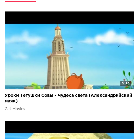
Тетушка Сова расскажет ребятам о некоторых правилах
этикета - как вести себя нельзя. Веселые, шутливые
мультфильмы о том, как шалили и проказничали коты
Яша и Кеся, как их пыталась научить хорошему
поведению тетушка Сова и кошечка Сима, каким
злобным был в детстве пес Буля, и что из этого вышло.
5:13
Уроки Тетушки Совы - Чудеса света (Александрийский
маяк)
Get Movies