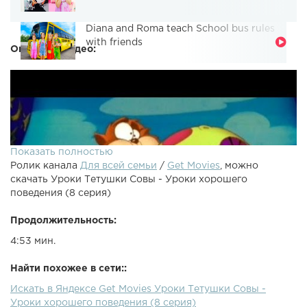
Diana and Roma teach School bus rules
with friends
Описание видео:
Показать полностью
Ролик канала
Для всей семьи
/
Get Movies
, можно
скачать Уроки Тетушки Совы - Уроки хорошего
поведения (8 серия)
Продолжительность:
4:53 мин.
Найти похожее в сети::
Искать в Яндексе Get Movies Уроки Тетушки Совы -
Хочешь больше мультфильмов? Разверни полностью
Уроки хорошего поведения (8 серия)