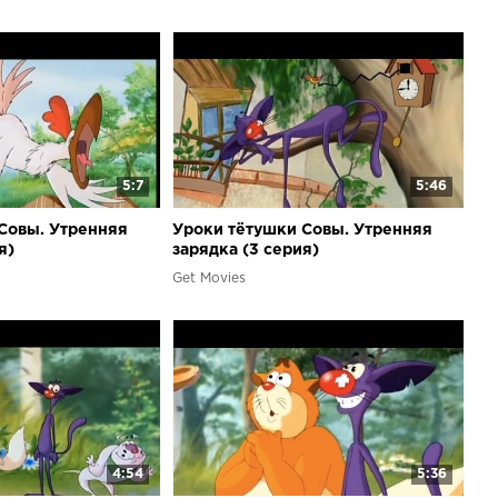
5:7
5:46
Совы. Утренняя
Уроки тётушки Совы. Утренняя
я)
зарядка (3 cерия)
Get Movies
4:54
5:36