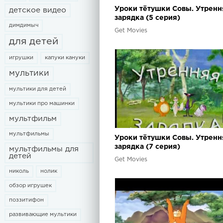
Уроки тётушки Совы. Утренн
детское видео
зарядка (5 серия)
димдимыч
Get Movies
для детей
игрушки
капуки кануки
мультики
мультики для детей
мультики про машинки
мультфильм
мультфильмы
Уроки тётушки Совы. Утренн
зарядка (7 серия)
мультфильмы для
детей
Get Movies
николь
нолик
обзор игрушек
поззитифон
развивающие мультики