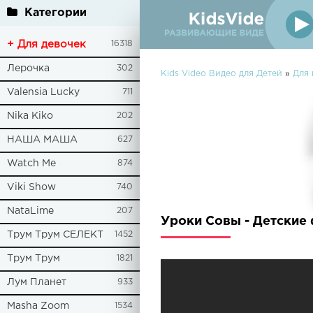
Категории
+ Для девочек
16318
Лерочка
302
Kids Video Видео для Детей
»
Для 
Valensia Lucky
711
Nika Kiko
202
НАША МАША
627
Watch Me
874
Viki Show
740
NataLime
207
Уроки Совы - Детские 
Трум Трум СЕЛЕКТ
1452
Трум Трум
1821
Лум Планет
933
Masha Zoom
1534