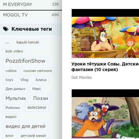
M EVERYDAY
238
MOGOL TV
496
Ключевые теги
...
kapuki kanuki
kids video
PozzitifonShow
Уроки тётушки Совы. Детски
фантазии (10 серия)
roblox
russian cartoons
Get Movies
toys
Vlog
Алиса
Дим димыч
Макс
Мультик
Поззи
Роблокс
ФИКСИКИ
видео
видео для детей
влог
детский канал