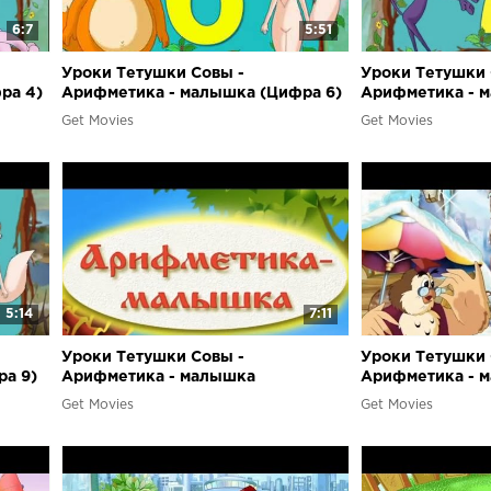
6:7
5:51
Уроки Тетушки Совы -
Уроки Тетушки 
ра 4)
Арифметика - малышка (Цифра 6)
Арифметика - 
Get Movies
Get Movies
5:14
7:11
Уроки Тетушки Совы -
Уроки Тетушки 
а 9)
Арифметика - малышка
Арифметика - м
(Заключение)
Get Movies
Get Movies