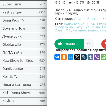
16-01-15
419 515
50:51
Super Tima
787
Название: Видео Get Movies У
Fast Sergey
607
серии подряд
Категории:
Для всей семьи
/
Dima Kids TV
428
Теги:
Редактор YouTube
тёту
программа
Тетушка
Сова
О
Boys and Toys
529
Совы
Обучающее
видео
см
Луномосик
733
Нравится
0
Glebka Life
270
Понравился ролик? Поделить
ПАПА тайм
874
Max Show for Kids
920
Danik Junior
543
Kostik Tv
284
Илья и Картонка
275
Kids Roma Show
686
KiKiDo
789