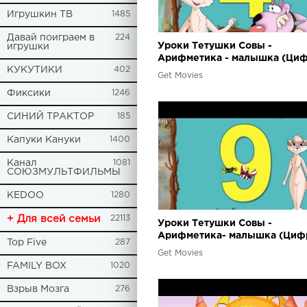
Игрушкин ТВ
1485
Давай поиграем в
224
Уроки Тетушки Совы -
игрушки
Арифметика - малышка (Циф
КУКУТИКИ
402
Get Movies
Фиксики
1246
СИНИЙ ТРАКТОР
185
Капуки Кануки
1400
Канал
1081
СОЮЗМУЛЬТФИЛЬМЫ
KEDOO
1280
+ Для всей семьи
22113
Уроки Тетушки Совы -
Арифметика- малышка (Цифр
Top Five
287
Get Movies
FAMILY BOX
1020
Взрыв Мозга
276