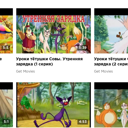
5:5
5:39
е
Уроки тётушки Совы. Утренняя
Уроки тётушки 
зарядка (1 серия)
зарядка (2 cери
Get Movies
Get Movies
5:1
4:53