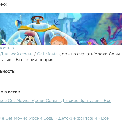
ео:
ностью
Для всей семьи
/
Get Movies
, можно скачать Уроки Совы
тазии - Все серии подряд
ьность:
 в сети::
ксе Get Movies Уроки Совы - Детские фантазии - Все
азии с тетушкой Совой и домовенком Непослухой:
в простой и доступной форме с помощью сказочных
егко и быстро научит вашего ребенка различать вредные
le Get Movies Уроки Совы - Детские фантазии - Все
антазии! Увлекательные уроки тетушки Совы полностью
ние Вашего малыша. Развлекаясь с героями