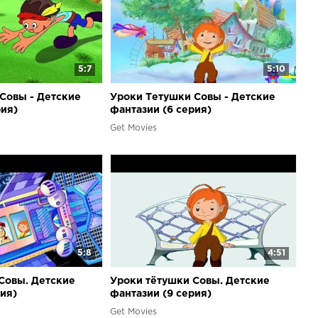
5:7
5:10
Совы - Детские
Уроки Тетушки Совы - Детские
рия)
фантазии (6 серия)
Get Movies
5:8
4:51
Совы. Детские
Уроки тётушки Совы. Детские
рия)
фантазии (9 серия)
Get Movies