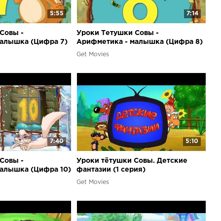
5:55
7:14
Совы -
Уроки Тетушки Совы -
малышка (Цифра 7)
Арифметика - малышка (Цифра 8)
Get Movies
7:40
5:10
Совы -
Уроки тётушки Совы. Детские
алышка (Цифра 10)
фантазии (1 серия)
Get Movies