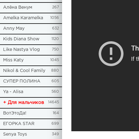
Алёна Венум
267
Amelka Karamelka
1056
Anny May
632
Kids Diana Show
1120
Like Nastya Vlog
750
Miss Katy
1045
Nikol & Cool Family
880
СУПЕР ПОЛИНА
605
Ya - Alisa
560
+ Для мальчиков
14645
ВотЭтоДа!
164
ЕГОРКА STAR
699
Senya Toys
349