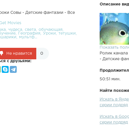
Описание вид
роки Совы - Детские фантазии - Все
Get Movies
шка
чудеса
света
обучающая
бучение
География
Уроки
тетушки
ешарики
мультф...
Показать пол
Ролик канала
Не нравится
0
- Детские фан
ся с друзьями:
Продолжител
50:51 мин.
Найти похожее
Искать в Янде
Детские фант
серии подряд
мультфильмы 
персонажей л
Искать в Goog
и полезные ф
серии подряд
займут внима