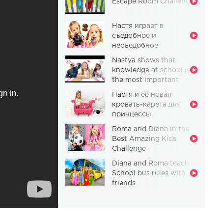
Escape Room Challenge
Настя играет в
съедобное и
несъедобное
Nastya shows that
knowledge at school is
the most important
thing
Настя и её новая
кровать-карета для
принцессы
Roma and Diana in the
Best Amazing Kids
Challenge
Diana and Roma teach
School bus rules with
friends