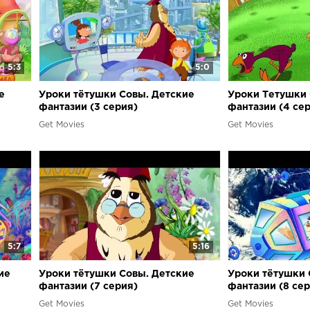
5:3
5:0
е
Уроки тётушки Совы. Детские
Уроки Тетушки 
фантазии (3 серия)
фантазии (4 се
Get Movies
Get Movies
5:7
5:16
ие
Уроки тётушки Совы. Детские
Уроки тётушки 
фантазии (7 серия)
фантазии (8 се
Get Movies
Get Movies