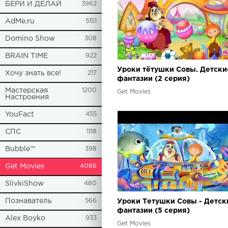
БЕРИ И ДЕЛАЙ
3962
AdMe.ru
5151
Domino Show
308
BRAIN TIME
922
Уроки тётушки Совы. Детски
Хочу знать все!
217
фантазии (2 серия)
Мастерская
1200
Get Movies
Настроения
YouFact
455
СПС
1118
Bubble™
398
Get Movies
4086
SlivkiShow
480
Познаватель
566
Уроки Тетушки Совы - Детск
фантазии (5 серия)
Alex Boyko
933
Get Movies