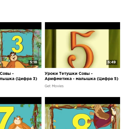
, ребенок будет одновременно получать полезные
ходимые в его еще начинающейся жизни.
5:18
6:49
Совы -
Уроки Тетушки Совы -
лышка (Цифра 3)
Арифметика - малышка (Цифра 5)
Get Movies