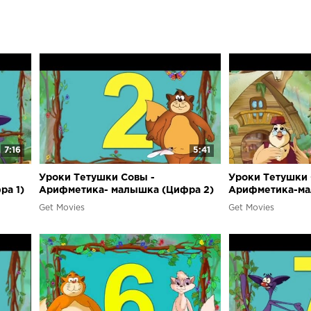
мультфильмов
знания, необ
7:16
5:41
Уроки Тетушки Совы -
Уроки Тетушки 
ра 1)
Арифметика- малышка (Цифра 2)
Арифметика-ма
Get Movies
Get Movies