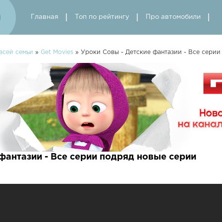
Главная
Топ по рейтингу
Про автомобили
всей семьи
»
Get Movies
» Уроки Совы - Детские фантазии - Все серии
фантазии - Все серии подряд новые серии