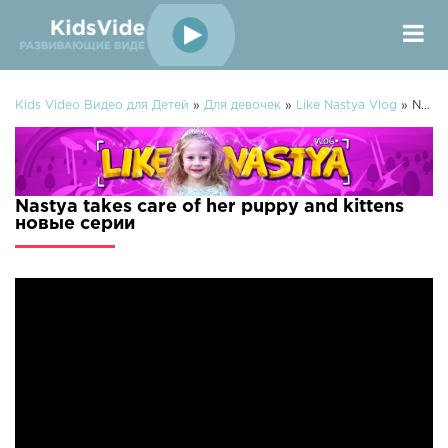
Kids Video Видео для Детей
»
Для девочек
»
Like Nastya Vlog
» Nastya takes care of her puppy and kittens
Nastya takes care of her puppy and kittens
новые серии