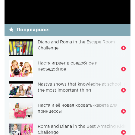
Популярное:
Diana and Roma in the Escape Room
Challenge
Настя играет в съедобное и
несъедобное
Nastya shows that knowledge at school is
the most important thing
Настя и её новая кровать-карета для
принцессы
Roma and Diana in the Best Amazing Kids
Challenge