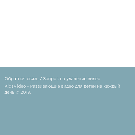
Обратная связь
/
Запрос на удаление видео
KidsVideo - Развивающие видео для детей на каждый
день © 2019.