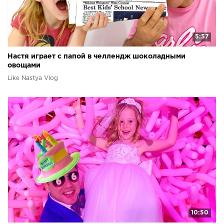
5:57
Настя играет с папой в челлендж шоколадными
овощами
Like Nastya Vlog
10:50