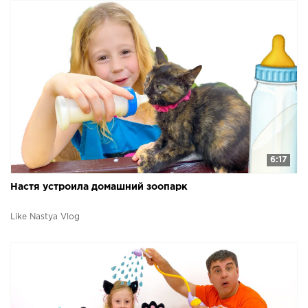
6:17
Настя устроила домашний зоопарк
Like Nastya Vlog