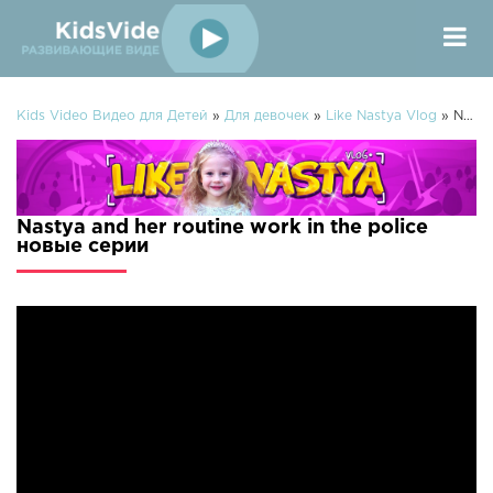
Kids Video Видео для Детей
»
Для девочек
»
Like Nastya Vlog
» Nastya and her routine work in the police
Nastya and her routine work in the police
новые серии