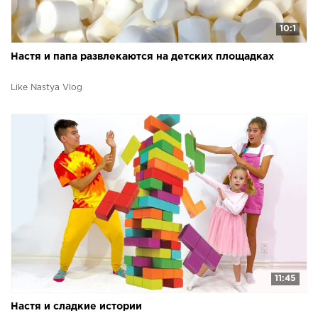
10:1
Настя и папа развлекаются на детских площадках
Like Nastya Vlog
11:45
Настя и сладкие истории