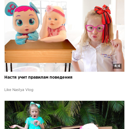
4:4
Настя учит правилам поведения
Like Nastya Vlog