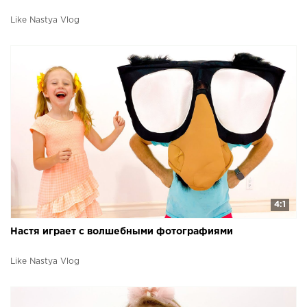
Like Nastya Vlog
4:1
Настя играет с волшебными фотографиями
Like Nastya Vlog