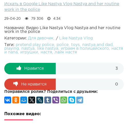
Искать в Google Like Nastya Vlog Nastya and her routine
work in the police
29-04-20
79 306
4:34
Название: Видео Like Nastya Vlog Nastya and her routine
work in the police
Категории:
Для девочек
/
Like Nastya Vlog
Теги:
pretend play police
police
toys
nastya and dad
playing
nastya
like nastya
играем в полицейского
настя
и папа
игрушки
настя
лайк настя
Нравится
3
Не нравится
0
Понравился ролик? Поделиться с друзьями:
Похожее видео: