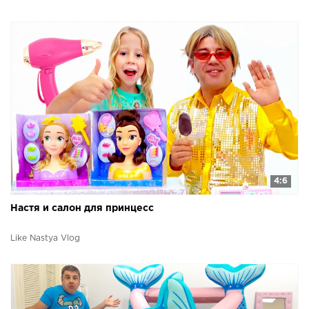
4:6
Настя и салон для принцесс
Like Nastya Vlog