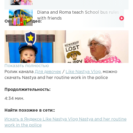
Diana and Roma teach School bus rules
with friends
Описание видео:
Показать полностью
Ролик канала
Для девочек
/
Like Nastya Vlog
, можно
скачать Nastya and her routine work in the police
Продолжительность:
4:34 мин.
Настя как полицейский помогает всем, кому нужна
Найти похожее в сети::
помощь. Она спасает щенка и получает
Искать в Яндексе Like Nastya Vlog Nastya and her routine
награду.Subscribe to Like Nastya Vlog - Tik Tok -
work in the police