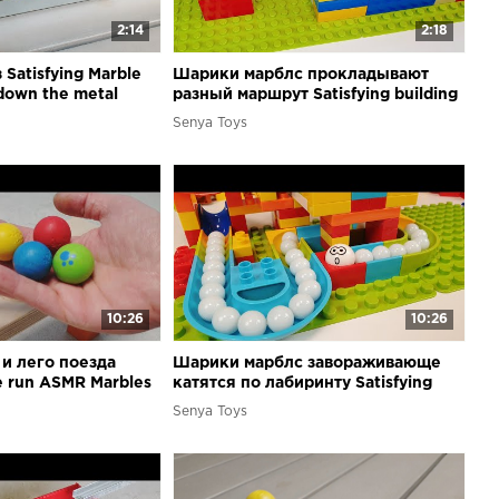
2:14
2:18
Satisfying Marble
Шарики марблс прокладывают
g down the metal
разный маршрут Satisfying building
gly Watermelon
blocks Marble run ASMR
Senya Toys
10:26
10:26
и лего поезда
Шарики марблс завораживающе
le run ASMR Marbles
катятся по лабиринту Satisfying
Marble Run Building Blocks
Senya Toys