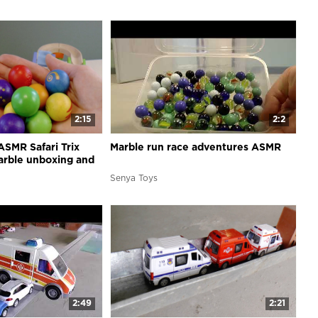
2:15
2:2
ASMR Safari Trix
Marble run race adventures ASMR
arble unboxing and
Senya Toys
2:49
2:21