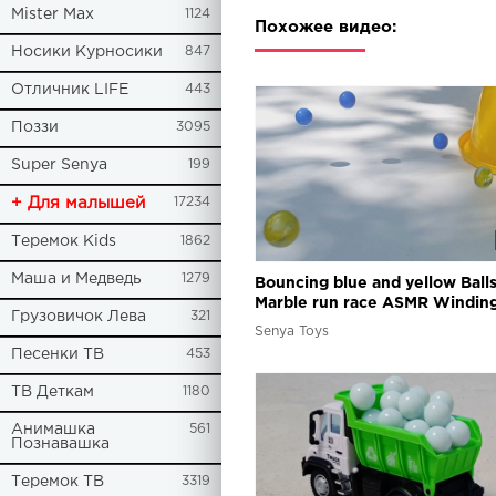
Mister Max
1124
Похожее видео:
Носики Курносики
847
Отличник LIFE
443
Поззи
3095
Super Senya
199
+ Для малышей
17234
Теремок Kids
1862
Маша и Медведь
1279
Bouncing blue and yellow Ball
Marble run race ASMR Winding
Грузовичок Лева
321
Senya Toys
Песенки ТВ
453
ТВ Деткам
1180
Анимашка
561
Познавашка
Теремок ТВ
3319