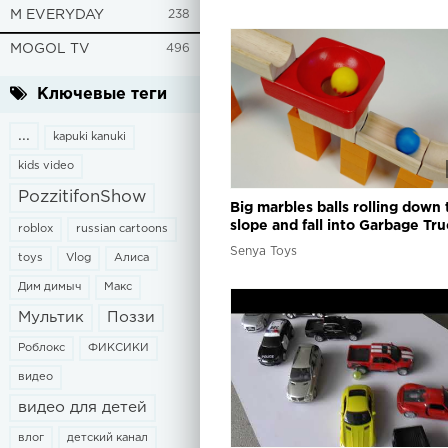
M EVERYDAY
238
MOGOL TV
496
Ключевые теги
...
kapuki kanuki
kids video
PozzitifonShow
Big marbles balls rolling down 
slope and fall into Garbage Tru
roblox
russian cartoons
Marble run race ASMR
Senya Toys
toys
Vlog
Алиса
Дим димыч
Макс
Мультик
Поззи
Роблокс
ФИКСИКИ
видео
видео для детей
влог
детский канал