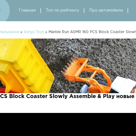
Главная
Топ по рейтингу
Про автомобили
мальчиков
»
Senya Toys
» Marble Run ASMR 160 PCS Block Coaster Slowl
CS Block Coaster Slowly Assemble & Play новые