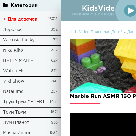
Категории
+ Для девочек
16318
Лерочка
302
Kids Video Видео для Детей
»
Для 
Valensia Lucky
711
Nika Kiko
202
НАША МАША
627
Watch Me
874
Viki Show
740
NataLime
207
Marble Run ASMR 160 P
Трум Трум СЕЛЕКТ
1452
Трум Трум
1821
Лум Планет
933
Masha Zoom
1534