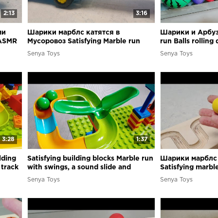
2:13
3:16
ми
Шарики марблс катятся в
Шарики и Арбуз 
 ASMR
Мусоровоз Satisfying Marble run
run Balls rollin
ASMR
slope fascinatin
Senya Toys
Senya Toys
3:28
1:37
lding
Satisfying building blocks Marble run
Шарики марблс 
 track
with swings, a sound slide and
Satisfying marb
funnels
Senya Toys
Senya Toys