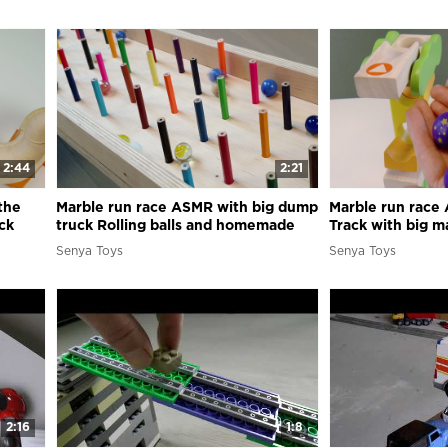
2:44
2:21
the
Marble run race ASMR with big dump
Marble run race 
ck
truck Rolling balls and homemade
Track with big m
wooden slope
assembling
Senya Toys
Senya Toys
2:16
1:8