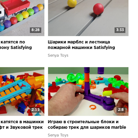
8:28
3:33
катятся по
Шарики марблс и лестница
ону Satisfying
пожарной машинки Satisfying
 Marble Run Race
Building Blocks Marble Run Race
Senya Toys
2:55
2:8
катятся в машинки
Играю в строительные блоки и
т и Звуковой трек
собираю трек для шариков marble
ble run & toy car
run race
Senya Toys