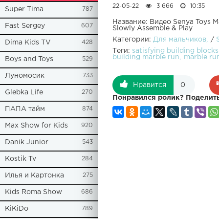
22-05-22
3 666
10:35
Super Tima
787
Название: Видео Senya Toys M
Fast Sergey
607
Slowly Assemble & Play
Категории:
Для мальчиков
/
Dima Kids TV
428
Теги:
satisfying building block
building marble run
marble ru
Boys and Toys
529
Луномосик
733
Нравится
0
Glebka Life
270
Понравился ролик? Поделить
ПАПА тайм
874
Max Show for Kids
920
Danik Junior
543
Kostik Tv
284
Илья и Картонка
275
Kids Roma Show
686
KiKiDo
789