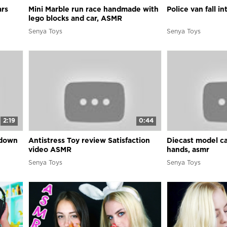
ars
Mini Marble run race handmade with
Police van fall 
lego blocks and car, ASMR
Senya Toys
Senya Toys
2:19
0:44
 down
Antistress Toy review Satisfaction
Diecast model c
video ASMR
hands, asmr
Senya Toys
Senya Toys