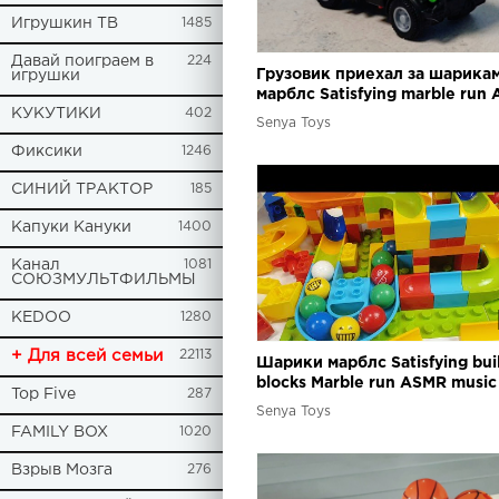
Игрушкин ТВ
1485
Давай поиграем в
224
Грузовик приехал за шарика
игрушки
марблс Satisfying marble run
КУКУТИКИ
402
Senya Toys
Фиксики
1246
СИНИЙ ТРАКТОР
185
Капуки Кануки
1400
Канал
1081
СОЮЗМУЛЬТФИЛЬМЫ
KEDOO
1280
+ Для всей семьи
22113
Шарики марблс Satisfying bui
blocks Marble run ASMR music
Top Five
287
and spiral elevator
Senya Toys
FAMILY BOX
1020
Взрыв Мозга
276