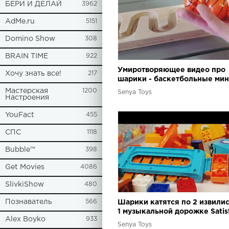
БЕРИ И ДЕЛАЙ
3962
AdMe.ru
5151
Domino Show
308
BRAIN TIME
922
Умиротворяющее видео про
Хочу знать все!
217
шарики - баскетбольные ми
мячики Satisfying Marble run
Мастерская
1200
Senya Toys
Настроения
YouFact
455
СПС
1118
Bubble™
398
Get Movies
4086
SlivkiShow
480
Познаватель
566
Шарики катятся по 2 извили
1 музыкальной дорожке Satis
Alex Boyko
933
Building Blocks Marble Run Ra
Senya Toys