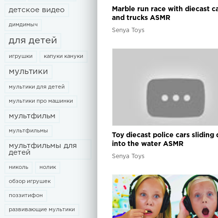
Marble run race with diecast c
детское видео
and trucks ASMR
димдимыч
Senya Toys
для детей
игрушки
капуки кануки
мультики
мультики для детей
мультики про машинки
мультфильм
мультфильмы
Toy diecast police cars sliding
into the water ASMR
мультфильмы для
детей
Senya Toys
николь
нолик
обзор игрушек
поззитифон
развивающие мультики