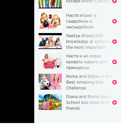
Escape Room Challenge
Настя играет в
съедобное и
несъедобное
Nastya shows that
knowledge at school is
the most important
thing
Настя и её новая
кровать-карета для
принцессы
Roma and Diana in the
Best Amazing Kids
Challenge
Diana and Roma teach
School bus rules with
friends