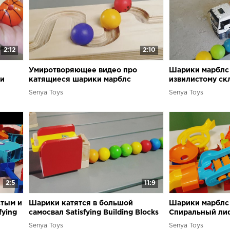
2:12
2:10
Умиротворяющее видео про
Шарики марблс 
ни
катящиеся шарики марблс
извилистому скл
Satisfying Marble Run
Building Blocks
Senya Toys
Senya Toys
2:5
11:9
стым и
Шарики катятся в большой
Шарики марблс 
fying
самосвал Satisfying Building Blocks
Спиральный лиф
ce
Marble Run
для шариков Mar
Senya Toys
Senya Toys