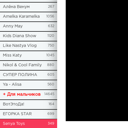
Алёна Венум
267
Amelka Karamelka
1056
Anny May
632
Kids Diana Show
1120
Like Nastya Vlog
750
Miss Katy
1045
Nikol & Cool Family
880
СУПЕР ПОЛИНА
605
Ya - Alisa
560
+ Для мальчиков
14645
ВотЭтоДа!
164
ЕГОРКА STAR
699
Senya Toys
349