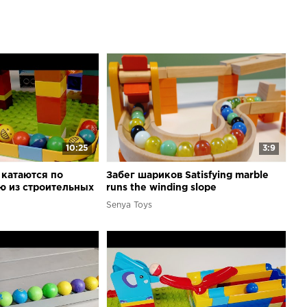
10:25
3:9
катаются по
Забег шариков Satisfying marble
ю из строительных
runs the winding slope
для шариков Marble
Senya Toys