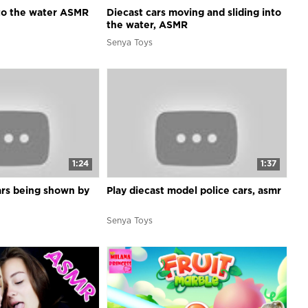
into the water ASMR
Diecast cars moving and sliding into
the water, ASMR
Senya Toys
1:24
1:37
ars being shown by
Play diecast model police cars, asmr
Senya Toys