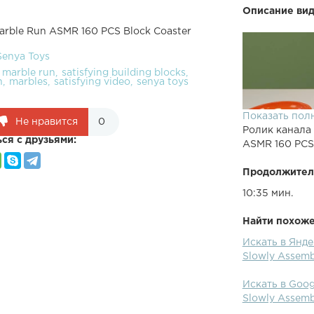
Описание вид
arble Run ASMR 160 PCS Block Coaster
Senya Toys
s marble run
satisfying building blocks
n
marbles
satisfying video
senya toys
Показать пол
Не нравится
0
Ролик канала
ся с друзьями:
ASMR 160 PCS 
Продолжител
10:35 мин.
Найти похожее
Искать в Янде
Slowly Assemb
Искать в Goog
Slowly Assemb