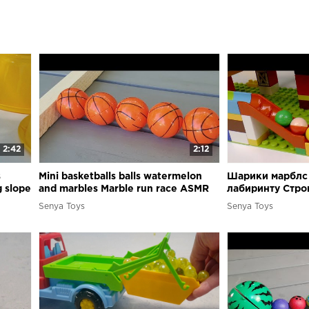
2:42
2:12
s
Mini basketballs balls watermelon
Шарики марблс 
 slope
and marbles Marble run race ASMR
лабиринту Стро
блоков трассу 
Senya Toys
Senya Toys
run ASMR