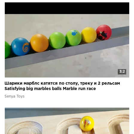
3:2
Шарики марблс катятся по столу, треку и 2 рельсам
Satisfying big marbles balls Marble run race
Senya Toys