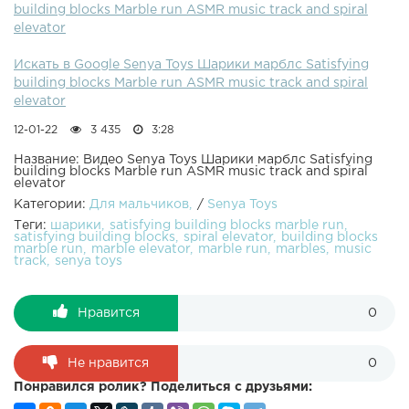
building blocks Marble run ASMR music track and spiral
elevator
Искать в Google Senya Toys Шарики марблс Satisfying
building blocks Marble run ASMR music track and spiral
elevator
12-01-22
3 435
3:28
Название: Видео Senya Toys Шарики марблс Satisfying
building blocks Marble run ASMR music track and spiral
elevator
Категории:
Для мальчиков
/
Senya Toys
Теги:
шарики
satisfying building blocks marble run
satisfying building blocks
spiral elevator
building blocks
marble run
marble elevator
marble run
marbles
music
track
senya toys
Нравится
0
Не нравится
0
Понравился ролик? Поделиться с друзьями: