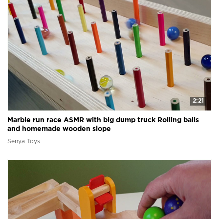
2:21
Marble run race ASMR with big dump truck Rolling balls
and homemade wooden slope
Senya Toys