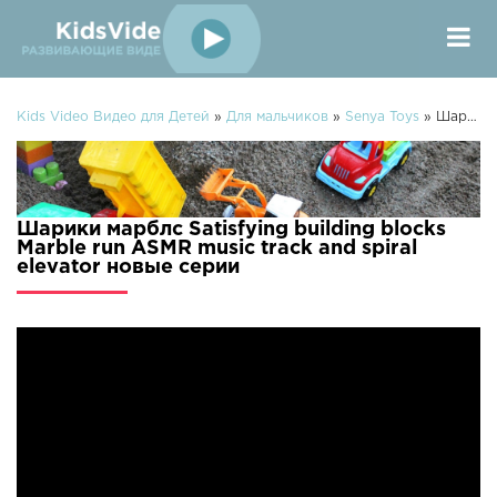
Kids Video Видео для Детей
»
Для мальчиков
»
Senya Toys
» Шарики марблс Satisfying building blocks Marble run ASMR music track and spiral elevator
Шарики марблс Satisfying building blocks
Marble run ASMR music track and spiral
elevator новые серии