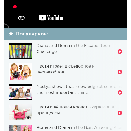
Популярное:
Diana and Roma in the Escape Room
Challenge
Настя играет в съедобное и
несъедобное
Nastya shows that knowledge at school is
the most important thing
Настя и её новая кровать-карета для
принцессы
Roma and Diana in the Best Amazing Kids