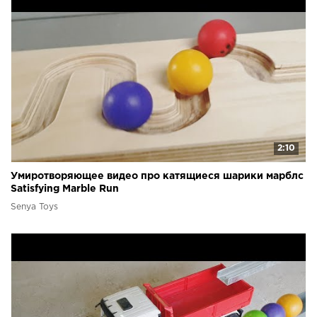
2:10
Умиротворяющее видео про катящиеся шарики марблс
Satisfying Marble Run
Senya Toys