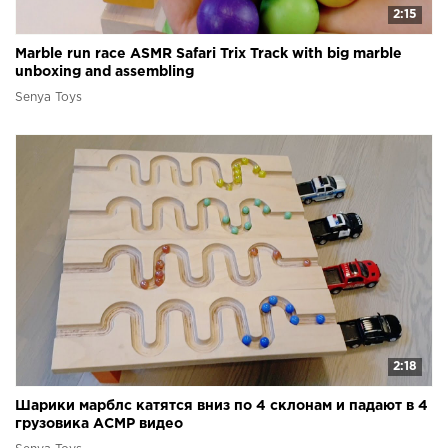
2:15
Marble run race ASMR Safari Trix Track with big marble
unboxing and assembling
Senya Toys
2:18
Шарики марблс катятся вниз по 4 склонам и падают в 4
грузовика АСМР видео