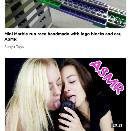
1:8
Mini Marble run race handmade with lego blocks and car,
ASMR
Senya Toys
20:21