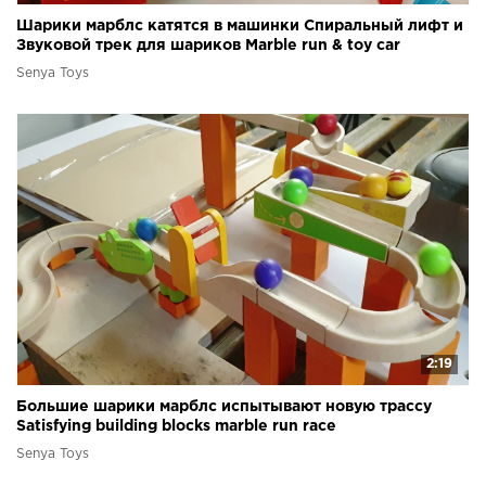
Шарики марблс катятся в машинки Спиральный лифт и
Звуковой трек для шариков Marble run & toy car
Senya Toys
2:19
Большие шарики марблс испытывают новую трассу
Satisfying building blocks marble run race
Senya Toys