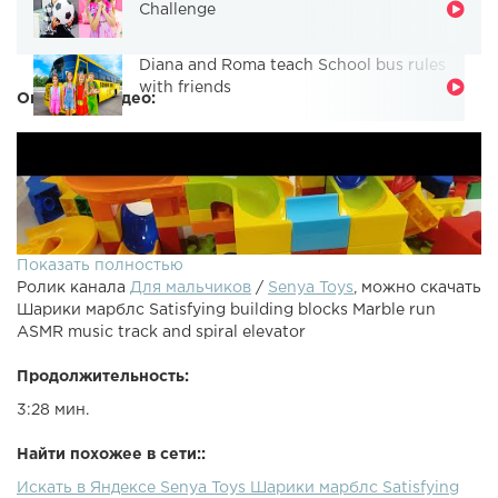
Challenge
Diana and Roma teach School bus rules
with friends
Описание видео:
Показать полностью
Ролик канала
Для мальчиков
/
Senya Toys
, можно скачать
Шарики марблс Satisfying building blocks Marble run
ASMR music track and spiral elevator
Продолжительность:
3:28 мин.
Найти похожее в сети::
Искать в Яндексе Senya Toys Шарики марблс Satisfying