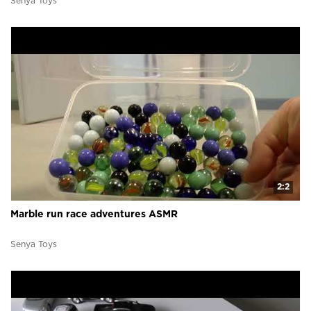
Senya Toys
2:2
Marble run race adventures ASMR
Senya Toys