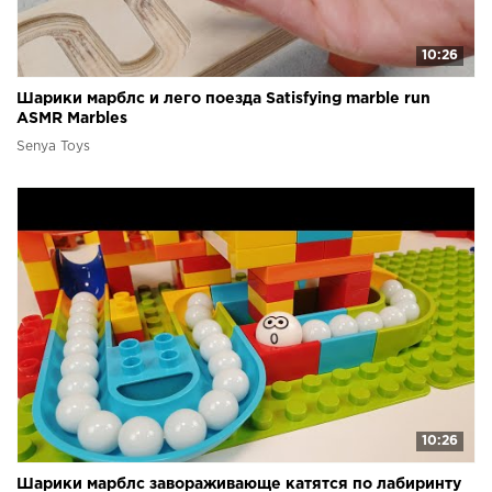
10:26
Шарики марблс и лего поезда Satisfying marble run
ASMR Marbles
Senya Toys
10:26
Шарики марблс завораживающе катятся по лабиринту