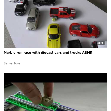
2:16
Marble run race with diecast cars and trucks ASMR
Senya Toys