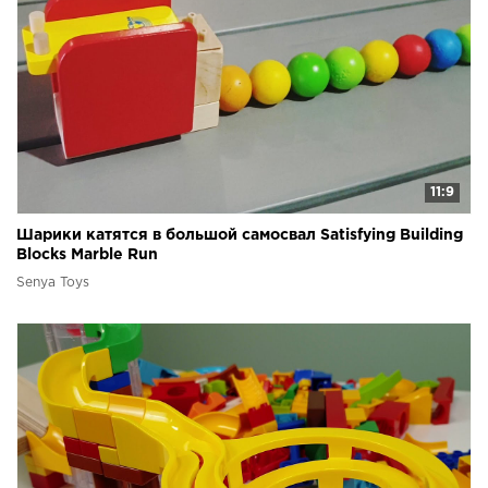
11:9
Шарики катятся в большой самосвал Satisfying Building
Blocks Marble Run
Senya Toys