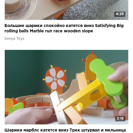
4:29
Большие шарики спокойно катятся вниз Satisfying Big
rolling balls Marble run race wooden slope
Senya Toys
3:18
Шарики марблс катятся вниз Трек штурвал и мельница