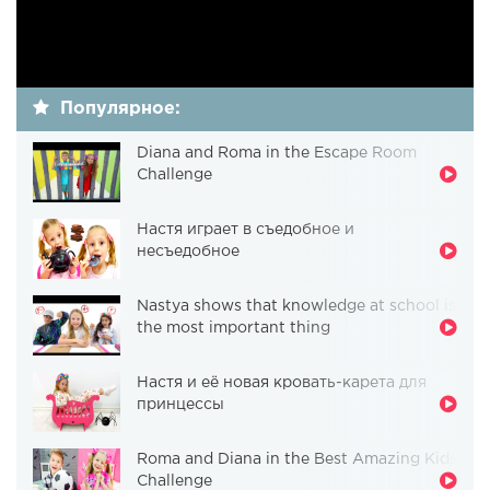
Популярное:
Diana and Roma in the Escape Room
Challenge
Настя играет в съедобное и
несъедобное
Nastya shows that knowledge at school is
the most important thing
Настя и её новая кровать-карета для
принцессы
Roma and Diana in the Best Amazing Kids
Challenge