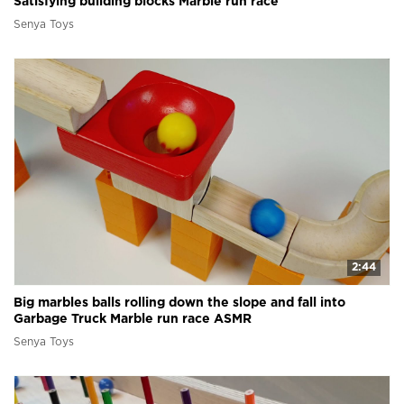
Satisfying building blocks Marble run race
Senya Toys
2:44
Big marbles balls rolling down the slope and fall into
Garbage Truck Marble run race ASMR
Senya Toys