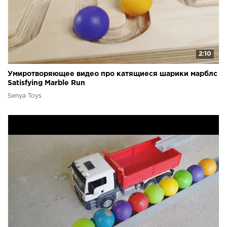
2:10
Умиротворяющее видео про катящиеся шарики марблс
Satisfying Marble Run
Senya Toys