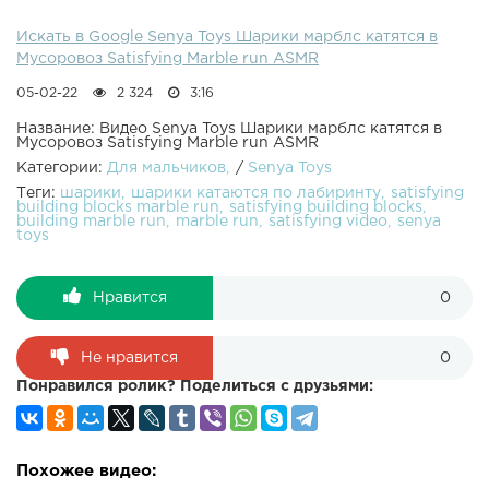
Искать в Google Senya Toys Шарики марблс катятся в
Мусоровоз Satisfying Marble run ASMR
05-02-22
2 324
3:16
Название: Видео Senya Toys Шарики марблс катятся в
Мусоровоз Satisfying Marble run ASMR
Категории:
Для мальчиков
/
Senya Toys
Теги:
шарики
шарики катаются по лабиринту
satisfying
building blocks marble run
satisfying building blocks
building marble run
marble run
satisfying video
senya
toys
Нравится
0
Не нравится
0
Понравился ролик? Поделиться с друзьями:
Похожее видео: