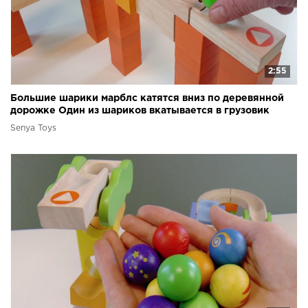
2:55
Большие шарики марблс катятся вниз по деревянной
дорожке Один из шариков вкатывается в грузовик
Senya Toys