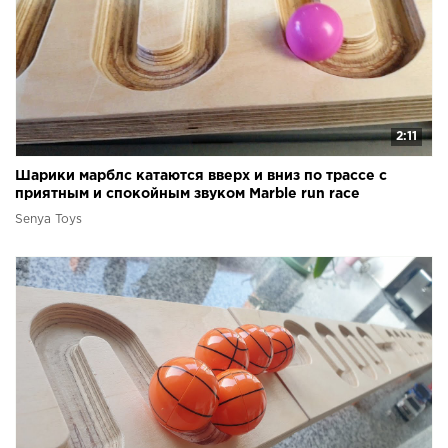
2:11
Шарики марблс катаются вверх и вниз по трассе с
приятным и спокойным звуком Marble run race
Senya Toys