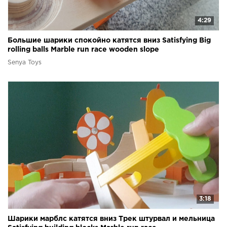
4:29
Большие шарики спокойно катятся вниз Satisfying Big
rolling balls Marble run race wooden slope
Senya Toys
3:18
Шарики марблс катятся вниз Трек штурвал и мельница