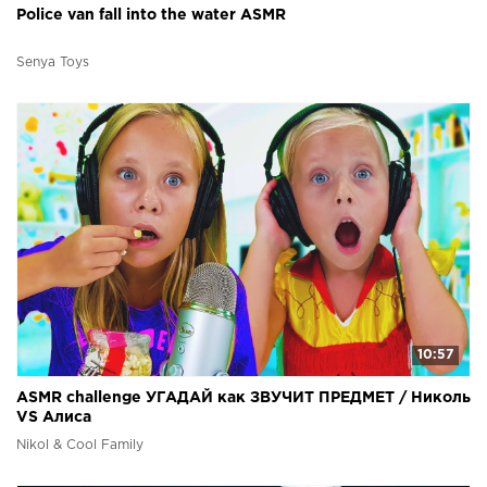
Police van fall into the water ASMR
Senya Toys
10:57
ASMR challenge УГАДАЙ как ЗВУЧИТ ПРЕДМЕТ / Николь
VS Алиса
Nikol & Cool Family