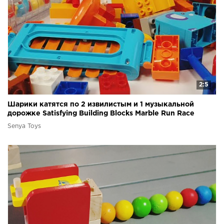
2:5
Шарики катятся по 2 извилистым и 1 музыкальной
дорожке Satisfying Building Blocks Marble Run Race
Senya Toys