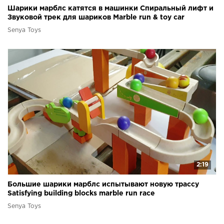
Шарики марблс катятся в машинки Спиральный лифт и
Звуковой трек для шариков Marble run & toy car
Senya Toys
2:19
Большие шарики марблс испытывают новую трассу
Satisfying building blocks marble run race
Senya Toys