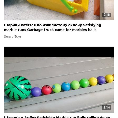
2:16
Шарики катятся по извилистому склону Satisfying
marble runs Garbage truck came for marbles balls
Senya Toys
2:14
Шарики и Арбуз Satisfying Marble run Balls rolling down