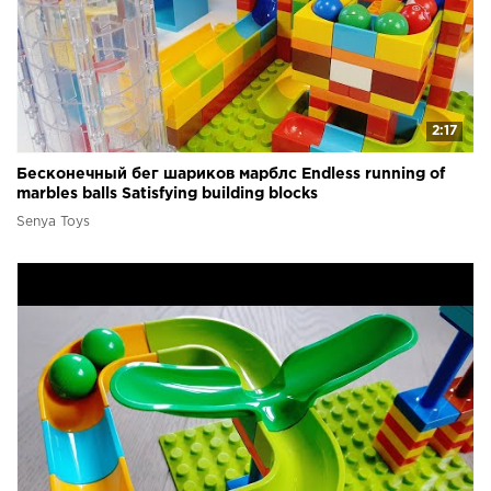
2:17
Бесконечный бег шариков марблс Endless running of
marbles balls Satisfying building blocks
Senya Toys