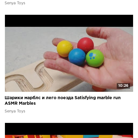
Senya Toys
10:26
Шарики марблс и лего поезда Satisfying marble run
ASMR Marbles
Senya Toys