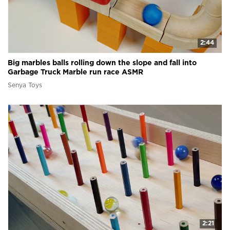
2:44
Big marbles balls rolling down the slope and fall into
Garbage Truck Marble run race ASMR
Senya Toys
2:21