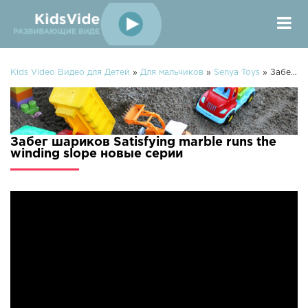
Kids Video Видео для Детей
»
Для мальчиков
»
Senya Toys
» Забег шариков Satisfying marble runs the winding slope
Забег шариков Satisfying marble runs the
winding slope новые серии