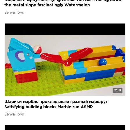
the metal slope fascinatingly Watermelon
Senya Toys
2:18
Шарики марблс прокладывают разный маршрут
Satisfying building blocks Marble run ASMR
Senya Toys