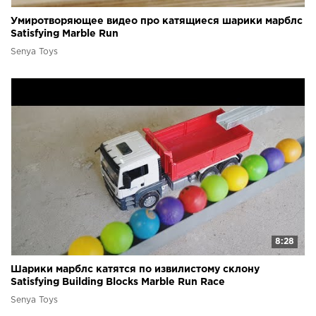
Умиротворяющее видео про катящиеся шарики марблс
Satisfying Marble Run
Senya Toys
8:28
Шарики марблс катятся по извилистому склону
Satisfying Building Blocks Marble Run Race
Senya Toys