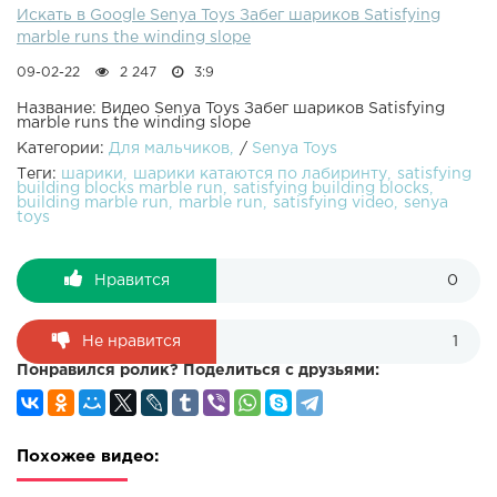
Искать в Google Senya Toys Забег шариков Satisfying
marble runs the winding slope
09-02-22
2 247
3:9
Название: Видео Senya Toys Забег шариков Satisfying
marble runs the winding slope
Категории:
Для мальчиков
/
Senya Toys
Теги:
шарики
шарики катаются по лабиринту
satisfying
building blocks marble run
satisfying building blocks
building marble run
marble run
satisfying video
senya
toys
Нравится
0
Не нравится
1
Понравился ролик? Поделиться с друзьями:
Похожее видео: