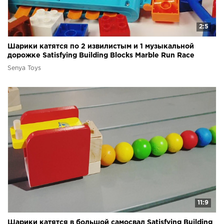
2:5
Шарики катятся по 2 извилистым и 1 музыкальной
дорожке Satisfying Building Blocks Marble Run Race
Senya Toys
11:9
Шарики катятся в большой самосвал Satisfying Building