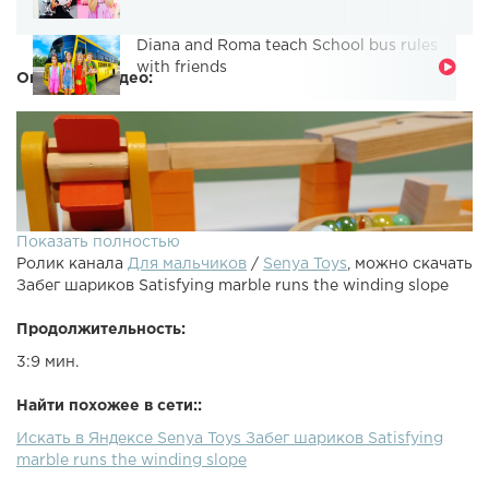
Diana and Roma teach School bus rules
with friends
Описание видео:
Показать полностью
Ролик канала
Для мальчиков
/
Senya Toys
, можно скачать
Забег шариков Satisfying marble runs the winding slope
Продолжительность:
3:9 мин.
Найти похожее в сети::
Искать в Яндексе Senya Toys Забег шариков Satisfying
marble runs the winding slope