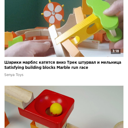
3:18
Шарики марблс катятся вниз Трек штурвал и мельница
Satisfying building blocks Marble run race
Senya Toys