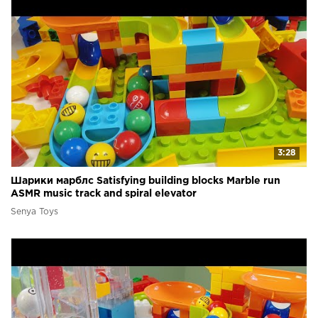
3:28
Шарики марблс Satisfying building blocks Marble run
ASMR music track and spiral elevator
Senya Toys