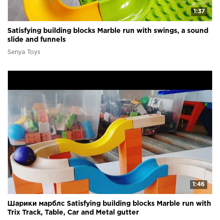
1:37
Satisfying building blocks Marble run with swings, a sound
slide and funnels
Senya Toys
1:46
Шарики марблс Satisfying building blocks Marble run with
Trix Track, Table, Car and Metal gutter