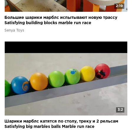
2:19
Большие шарики марблс испытывают новую трассу
Satisfying building blocks marble run race
Senya Toys
3:2
Шарики марблс катятся по столу, треку и 2 рельсам
Satisfying big marbles balls Marble run race