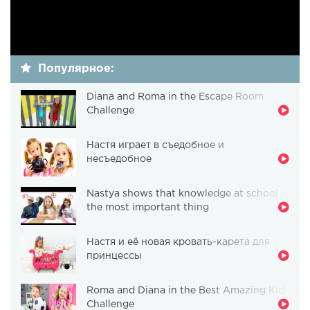
Популярное:
Diana and Roma in the Escape Room
Challenge
Настя играет в съедобное и
несъедобное
Nastya shows that knowledge at school is
the most important thing
Настя и её новая кровать-карета для
принцессы
Roma and Diana in the Best Amazing Kids
Challenge