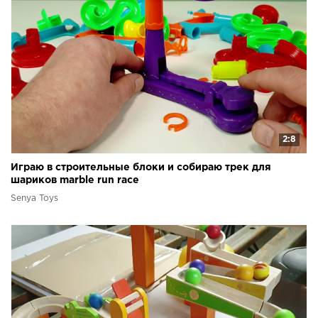
2:8
Играю в строительные блоки и собираю трек для
шариков marble run race
Senya Toys