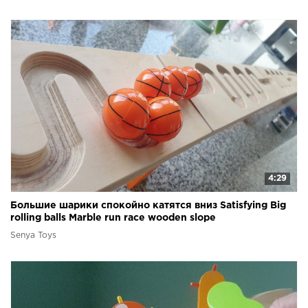
4:29
Большие шарики спокойно катятся вниз Satisfying Big
rolling balls Marble run race wooden slope
Senya Toys