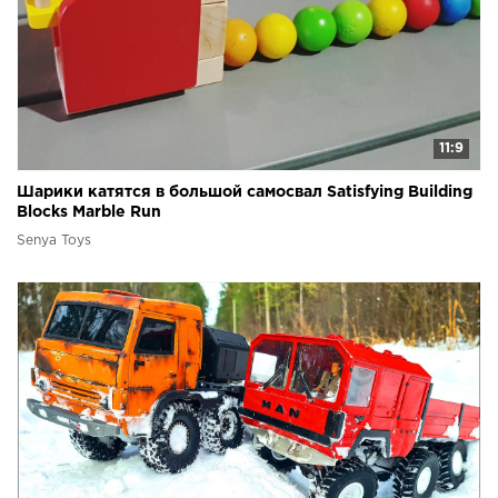
11:9
Шарики катятся в большой самосвал Satisfying Building
Blocks Marble Run
Senya Toys