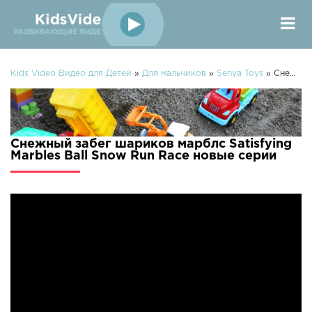
Kids Video Видео для Детей
»
Для мальчиков
»
Senya Toys
» Снежный забег шариков марблс Satisfying Marbles Ball Snow Run Race
Снежный забег шариков марблс Satisfying
Marbles Ball Snow Run Race новые серии