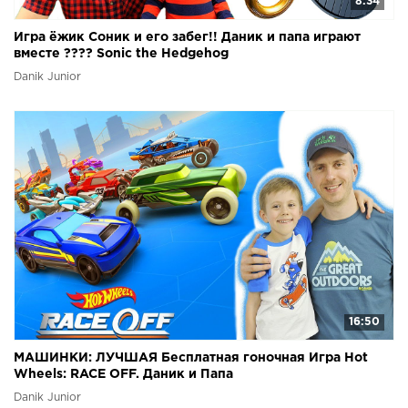
8:34
Игра ёжик Соник и его забег!! Даник и папа играют
вместе ???? Sonic the Hedgehog
Danik Junior
16:50
МАШИНКИ: ЛУЧШАЯ Бесплатная гоночная Игра Hot
Wheels: RACE OFF. Даник и Папа
Danik Junior