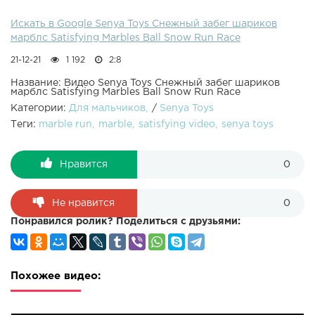
Искать в Google Senya Toys Снежный забег шариков
марблс Satisfying Marbles Ball Snow Run Race
21-12-21
1 192
2:8
Название: Видео Senya Toys Снежный забег шариков
марблс Satisfying Marbles Ball Snow Run Race
Категории:
Для мальчиков
/
Senya Toys
Теги:
marble run
marble
satisfying video
senya toys
Нравится
0
Не нравится
0
Понравился ролик? Поделиться с друзьями:
Похожее видео: