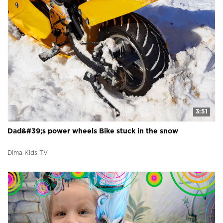
3:51
Dad&#39;s power wheels Bike stuck in the snow
Dima Kids TV