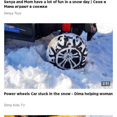
Senya and Mom have a lot of fun in a snow day | Сеня и
Мама играют в снежки
Senya Toys
2:51
Power wheels Car stuck in the snow - Dima helping woman
Dima Kids TV