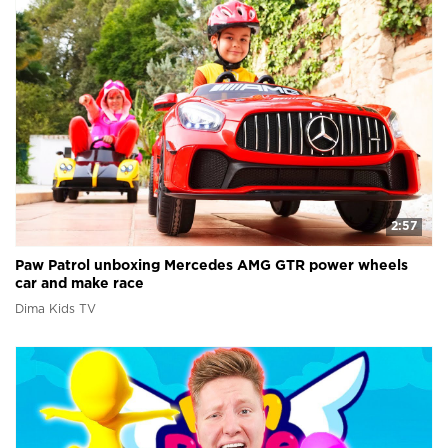
2:57
Paw Patrol unboxing Mercedes AMG GTR power wheels
car and make race
Dima Kids TV