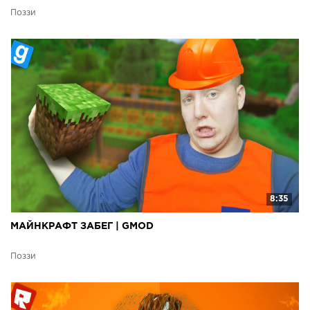
Поззи
8:35
МАЙНКРАФТ ЗАБЕГ | GMOD
Поззи