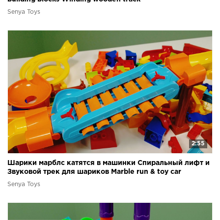
Senya Toys
2:55
Шарики марблс катятся в машинки Спиральный лифт и
Звуковой трек для шариков Marble run & toy car
Senya Toys