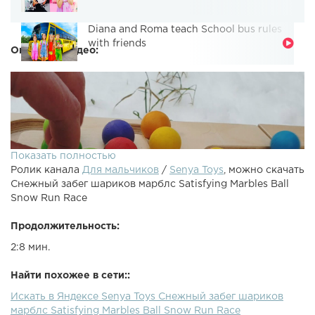
Diana and Roma teach School bus rules
with friends
Описание видео:
Показать полностью
Ролик канала
Для мальчиков
/
Senya Toys
, можно скачать
Снежный забег шариков марблс Satisfying Marbles Ball
Snow Run Race
Продолжительность:
2:8 мин.
Найти похожее в сети::
Искать в Яндексе Senya Toys Снежный забег шариков
марблс Satisfying Marbles Ball Snow Run Race