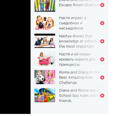
Diana and Roma in the
Escape Room Challenge
Настя играет в
съедобное и
несъедобное
Nastya shows that
knowledge at school is
the most important
thing
Настя и её новая
кровать-карета для
принцессы
Roma and Diana in the
Best Amazing Kids
Challenge
Diana and Roma teach
School bus rules with
friends