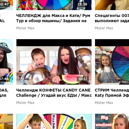
10:47
29:36
2
ЧЕЛЛЕНДЖ для Макса и Кати/ Рум
Спецагенты 007
AL
Тур и обзор машины/ Задания на
выполняют зада
ENGE!
украинском языке / Challenge
отеле Radisson 
Mister Max
Mister Max
17:46
10:51
DAS,
Челлендж КОНФЕТЫ CANDY CANE
СТРИМ Челлендж
для
Challenge / Угадай вкус ЕДЫ / Макс
Katy Прямой Э
против Люды CANDY VS REAL
Mister Max
Mister Max