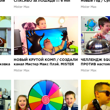
али
СПАСИБО за ЛОШАДЬ !!! 6 mln
Новый Год / Суп
/
Subscribers
Баскетбол для 
Mister Max
Mister Max
Вернулись дом
20:38
10:20
НОВЫЙ КРУТОЙ КОМП / СОЗДАЛИ
ЧЕЛЛЕНДЖ SQU
ковка
канал Мистер Макс Плэй. MISTER
ПРОТИВ настоя
MAX PLAY/ Золотая кнопка
FOOD vs squish
Mister Max
Mister Max
/GAMING SET