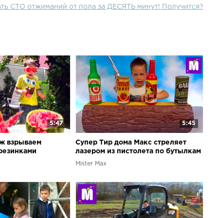
ать СТО отжиманий от пола за ДЕСЯТЬ минут! Получится?
5:47
5:45
ж взрываем
Супер Тир дома Макс стреляет
резинками
лазером из пистолета по бутылкам
игрушка для мальчиков
Mister Max