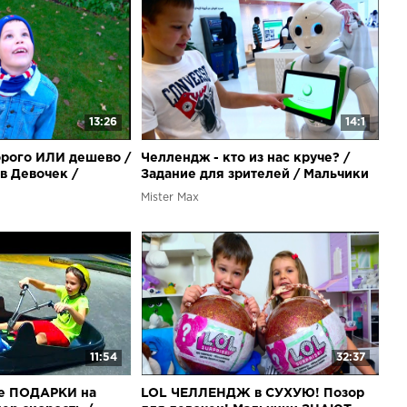
13:26
14:1
рого ИЛИ дешево /
Челлендж - кто из нас круче? /
в Девочек /
Задание для зрителей / Мальчики
с в гостях /
против девочек
Mister Max
11:54
32:37
е ПОДАРКИ на
LOL ЧЕЛЛЕНДЖ в СУХУЮ! Позор