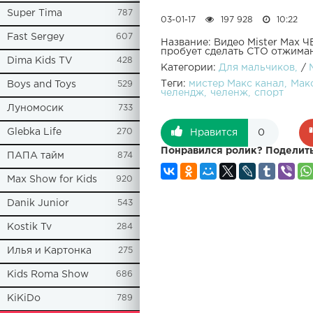
Super Tima
787
03-01-17
197 928
10:22
Fast Sergey
607
Название: Видео Mister Max Ч
пробует сделать СТО отжиман
Dima Kids TV
428
Категории:
Для мальчиков
/
Теги:
мистер Макс канал
Мак
Boys and Toys
529
челендж
челенж
спорт
Луномосик
733
Glebka Life
270
Нравится
0
Понравился ролик? Поделить
ПАПА тайм
874
Max Show for Kids
920
Danik Junior
543
Kostik Tv
284
Илья и Картонка
275
Kids Roma Show
686
KiKiDo
789