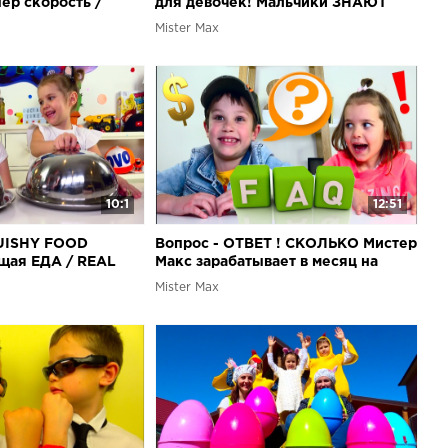
ер скорость /
для девочек! Мальчики ЗНАЮТ
мальчиков /
толк в куклах /Куклы ЛОЛ/ L.O.L
Mister Max
ой
Challenge
10:1
12:51
ISHY FOOD
Вопрос - ОТВЕТ ! СКОЛЬКО Мистер
щая ЕДА / REAL
Макс зарабатывает в месяц на
y toys CHALLENGE!
YouTube / Когда House Tour?
Mister Max