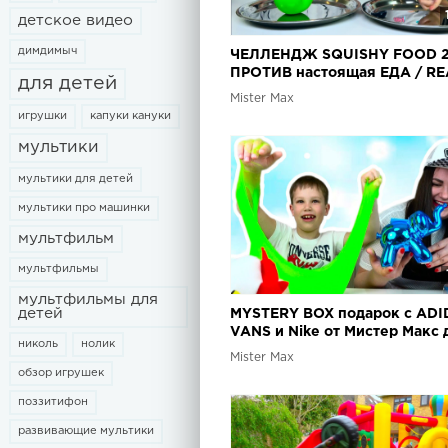
детское видео
димдимыч
ЧЕЛЛЕНДЖ SQUISHY FOOD 
ПРОТИВ настоящая ЕДА / RE
для детей
FOOD vs squishy toys CHALL
Mister Max
игрушки
капуки кануки
мультики
мультики для детей
мультики про машинки
мультфильм
мультфильмы
мультфильмы для
детей
MYSTERY BOX подарок с ADI
VANS и Nike от Мистер Макс 
николь
нолик
Люды / Surprise toys
Mister Max
обзор игрушек
поззитифон
развивающие мультики