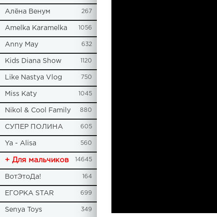
Алёна Венум
267
Amelka Karamelka
1056
Anny May
632
Kids Diana Show
1120
Like Nastya Vlog
750
Miss Katy
1045
Nikol & Cool Family
880
СУПЕР ПОЛИНА
605
Ya - Alisa
560
+ Для мальчиков
14645
ВотЭтоДа!
164
ЕГОРКА STAR
699
Senya Toys
349