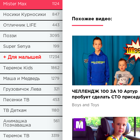
Mister Max
1124
Носики Курносики
847
Похожее видео:
Отличник LIFE
443
Поззи
3095
Super Senya
199
+ Для малышей
17234
Теремок Kids
1862
Маша и Медведь
1279
Грузовичок Лева
321
ЧЕЛЛЕНДЖ 100 ЗА 10 Артур
пробует сделать СТО присед
Песенки ТВ
453
за ДЕСЯТЬ минут Получится?
Boys and Toys
ТВ Деткам
1180
Анимашка
561
Познавашка
Теремок ТВ
3319