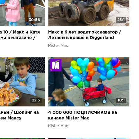
30:56
25:1
 10 / Макс и Катя
Макс в 6 лет водит экскаватор /
ми в магазине /
Летаем в ковше в Diggerland
 Мальчиков
Англия
Mister Max
22:5
10:1
РЕЯ / Шопинг на
4 000 000 ПОДПИСЧИКОВ на
чем Максу
канале Mister Max
Mister Max