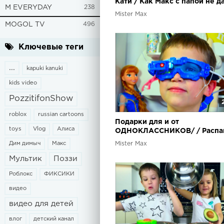
Кати / Как Макс с папой не д
M EVERYDAY
238
себе скучать / РАСПАКОВКА 
Mister Max
Unboxing
MOGOL TV
496
Ключевые теги
...
kapuki kanuki
kids video
PozzitifonShow
roblox
russian cartoons
Подарки для и от
toys
Vlog
Алиса
ОДНОКЛАССНИКОВ/ / Распа
игрушек/ Unboxing toys and
Дим димыч
Макс
Mister Max
birthday gifts
Мультик
Поззи
Роблокс
ФИКСИКИ
видео
видео для детей
влог
детский канал