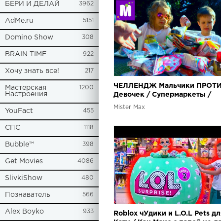
БЕРИ И ДЕЛАЙ
3962
AdMe.ru
5151
Domino Show
308
BRAIN TIME
922
Хочу знать все!
217
ЧЕЛЛЕНДЖ Мальчики ПРОТ
Мастерская
1200
Настроения
Девочек / Супермаркеты /
Японская VS Корейская еда
Mister Max
YouFact
455
СПС
1118
Bubble™
398
Get Movies
4086
SlivkiShow
480
Познаватель
566
Alex Boyko
933
Roblox чУдики и L.O.L Pets д