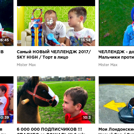
16:45
13:58
ИВ
Самый НОВЫЙ ЧЕЛЛЕНДЖ 2017/
ЧЕЛЛЕНДЖ - до
SKY HIGH / Торт в лицо
Мальчики проти
CHALLENGE
Подписчики у на
Mister Max
Mister Max
10:39
10:3
ля
6 000 000 ПОДПИСЧИКОВ !!!
Мои Лондонски