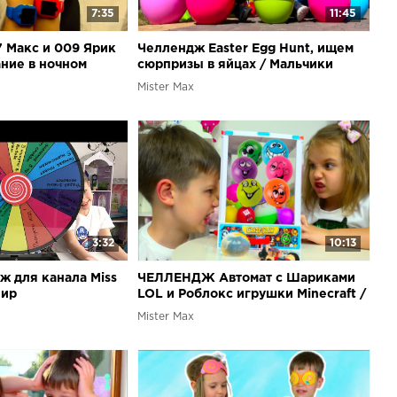
7:35
11:45
 Макс и 009 Ярик
Челлендж Easter Egg Hunt, ищем
ние в ночном
сюрпризы в яйцах / Мальчики
Blu Kiev
против девочек
Mister Max
3:32
10:13
 для канала Miss
ЧЕЛЛЕНДЖ Автомат с Шариками
фир
LOL и Роблокс игрушки Minecraft /
Toys Dispenser Challenge
Mister Max