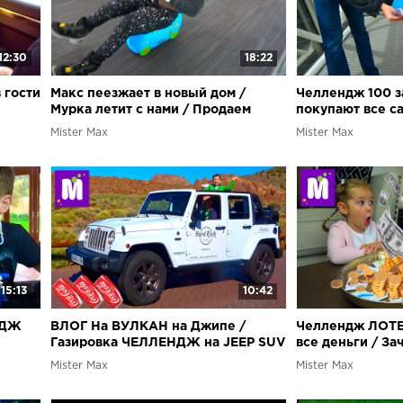
12:30
18:22
 гости
Макс пеезжает в новый дом /
Челлендж 100 за
Мурка летит с нами / Продаем
покупают все са
шка
папину машину
Девочки против
Mister Max
Mister Max
15:13
10:42
НДЖ
ВЛОГ На ВУЛКАН на Джипе /
Челлендж ЛОТЕ
Газировка ЧЕЛЛЕНДЖ на JEEP SUV
все деньги / За
микрофон?
Mister Max
Mister Max