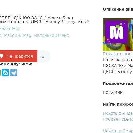
Описание вид
ЕЛЛЕНДЖ 100 ЗА 10 / Макс в 5 лет
ий от пола за ДЕСЯТЬ минут! Получится?
Mister Max
с
Максим
Max
маленький Макс
Показать пол
Не нравится
0
Ролик канала
ся с друзьями:
100 ЗА 10 / М
ДЕСЯТЬ минут
Продолжител
10:22 мин.
Найти похожее
Все Видео Кан
Искать в Янде
Ставьте лайк
пробует сдел
Miss Katy Пар
Искать в Goog