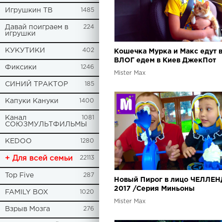
Игрушкин ТВ
1485
Давай поиграем в
224
игрушки
КУКУТИКИ
402
Кошечка Мурка и Макс едут в
ВЛОГ едем в Киев ДжекПот
Фиксики
1246
ЧЕЛЛЕНДЖ и Пушка - Перду
Mister Max
Миньоны
СИНИЙ ТРАКТОР
185
Капуки Кануки
1400
Канал
1081
СОЮЗМУЛЬТФИЛЬМЫ
KEDOO
1280
+ Для всей семьи
22113
Top Five
287
Новый Пирог в лицо ЧЕЛЛЕ
2017 /Серия Миньоны
FAMILY BOX
1020
Mister Max
Взрыв Мозга
276