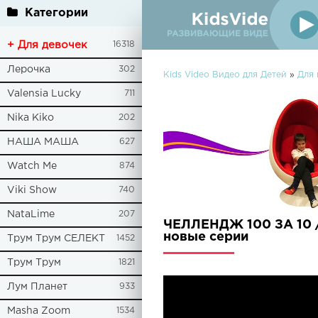
Категории
+ Для девочек
16318
Лерочка
302
Kids Video Видео для Детей
»
Для 
Valensia Lucky
711
Nika Kiko
202
НАША МАША
627
Watch Me
874
Viki Show
740
NataLime
207
ЧЕЛЛЕНДЖ 100 ЗА 10 / 
новые серии
Трум Трум СЕЛЕКТ
1452
Трум Трум
1821
Лум Планет
933
Masha Zoom
1534