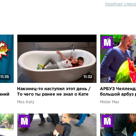
пробует сдел
11:35
11:32
Наконец-то наступил этот день /
АРБУЗ Челленд
аний
То чего ты ранее не знал о Кате
большой арбуз 
Miss Katy / Челлендж 2 факта о
Miss Katy
Mister Max
себе