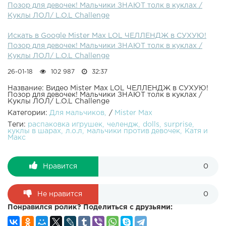
Позор для девочек! Мальчики ЗНАЮТ толк в куклах /
сестренки Miss Katy Партнерка как у меня
Куклы ЛОЛ/ L.O.L Challenge
Искать в Google Mister Max LOL ЧЕЛЛЕНДЖ в СУХУЮ!
Позор для девочек! Мальчики ЗНАЮТ толк в куклах /
Куклы ЛОЛ/ L.O.L Challenge
26-01-18
102 987
32:37
Название: Видео Mister Max LOL ЧЕЛЛЕНДЖ в СУХУЮ!
Позор для девочек! Мальчики ЗНАЮТ толк в куклах /
Куклы ЛОЛ/ L.O.L Challenge
Категории:
Для мальчиков
/
Mister Max
Теги:
распаковка игрушек
челендж
dolls
surprise
куклы в шарах
л.о.л
мальчики против девочек
Катя и
Макс
Нравится
0
Не нравится
0
Понравился ролик? Поделиться с друзьями: