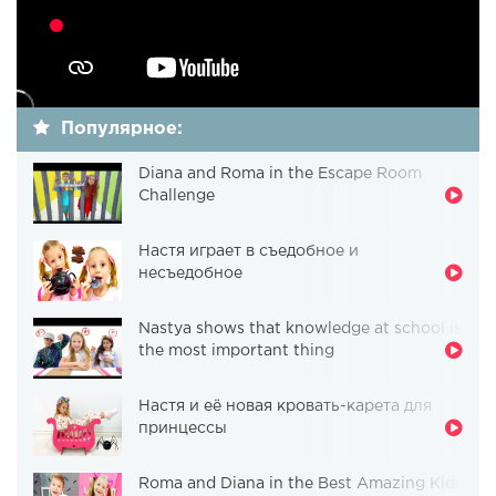
Популярное:
Diana and Roma in the Escape Room
Challenge
Настя играет в съедобное и
несъедобное
Nastya shows that knowledge at school is
the most important thing
Настя и её новая кровать-карета для
принцессы
Roma and Diana in the Best Amazing Kids