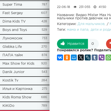
Super Tima
787
22-06-18
231 055
41:50
Fast Sergey
607
Название: Видео Mister Ma
мальчики против девочек на
Dima Kids TV
428
Категории:
Для мальчиков
/
Теги:
мама и папа
дети и род
Boys and Toys
529
Луномосик
733
Нравится
0
Glebka Life
270
Понравился ролик? Поделить
ПАПА тайм
874
Max Show for Kids
920
Danik Junior
543
Kostik Tv
284
Илья и Картонка
275
Kids Roma Show
686
KiKiDo
789