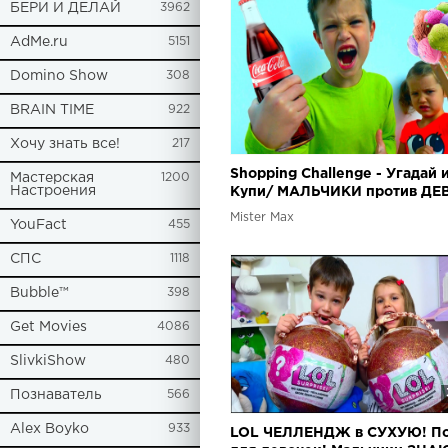
БЕРИ И ДЕЛАЙ
3962
AdMe.ru
5151
Domino Show
308
BRAIN TIME
922
Хочу знать все!
217
Shopping Challenge - Угадай 
Мастерская
1200
Настроения
Купи/ МАЛЬЧИКИ против ДЕ
/Челлендж - VLOG
Mister Max
YouFact
455
СПС
1118
Bubble™
398
Get Movies
4086
SlivkiShow
480
Познаватель
566
Alex Boyko
933
LOL ЧЕЛЛЕНДЖ в СУХУЮ! П