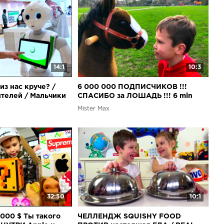
14:1
10:3
из нас круче? /
6 000 000 ПОДПИСЧИКОВ !!!
ителей / Мальчики
СПАСИБО за ЛОШАДЬ !!! 6 mln
Subscribers
Mister Max
32:50
10:1
5000 $ Ты такого
ЧЕЛЛЕНДЖ SQUISHY FOOD