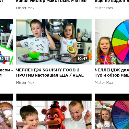
ЮТ
канал Мистер Макс Плэй. MISTER
еще не видел! 
.O.L
MAX PLAY/ Золотая кнопка
Kawasaki, SUPR
Mister Max
Mister Max
/GAMING SET
ЧЕЛЛЕНДЖ
32:33
10:47
сом -
ЧЕЛЛЕНДЖ SQUISHY FOOD 2
ЧЕЛЛЕНДЖ для 
И
ПРОТИВ настоящая ЕДА / REAL
Тур и обзор ма
FOOD vs squishy toys CHALLENGE!
украинском язы
Mister Max
Mister Max