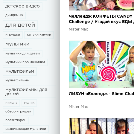
детское видео
димдимыч
Челлендж КОНФЕТЫ CANDY
Challenge / Угадай вкус ЕДЫ 
для детей
против Люды CANDY VS REA
Mister Max
игрушки
капуки кануки
мультики
мультики для детей
мультики про машинки
мультфильм
мультфильмы
мультфильмы для
детей
ЛИЗУН чЕллендж - Slime Chal
николь
нолик
Mister Max
обзор игрушек
поззитифон
развивающие мультики