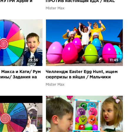
ВНУТРИ Apple и
ПРОТИВ настоящая ЕДА / REAL
EME и VANS -
FOOD vs squishy toys CHALLENGE!
Mister Max
29:36
11:45
Макса и Кати/ Рум
Челлендж Easter Egg Hunt, ищем
шины/ Задания на
сюрпризы в яйцах / Мальчики
ке / Challenge
против девочек
Mister Max