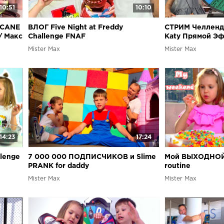
10:51
10:10
 CANE
ВЛОГ Five Night at Freddy
СТРИМ Челлендж
/ Макс
Challenge FNAF
Katy Прямой Э
L
Mister Max
Mister Max
14:23
17:24
lenge
7 000 000 ПОДПИСЧИКОВ и Slime
Мой ВЫХОДНОЙ
PRANK for daddy
routine
Mister Max
Mister Max