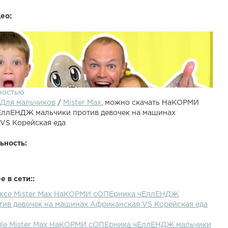
ео:
ностью
Для мальчиков
/
Mister Max
, можно скачать НаКОРМИ
ллЕНДЖ мальчики против девочек на машинах
VS Корейская еда
ьность:
 в сети::
АЛ MISTER MAX PLAY : МОЙ Instagram ►
ексе Mister Max НаКОРМИ сОПЕрника чЕллЕНДЖ
Я!!! Все Видео Канала Mister Max: Спасибо, что
тив девочек на машинах Африканская VS Корейская еда
видео! Ставьте лайки! Подписывайтесь на мой канал
стренки Miss Katy Партнерка как у меня
gle Mister Max НаКОРМИ сОПЕрника чЕллЕНДЖ мальчики