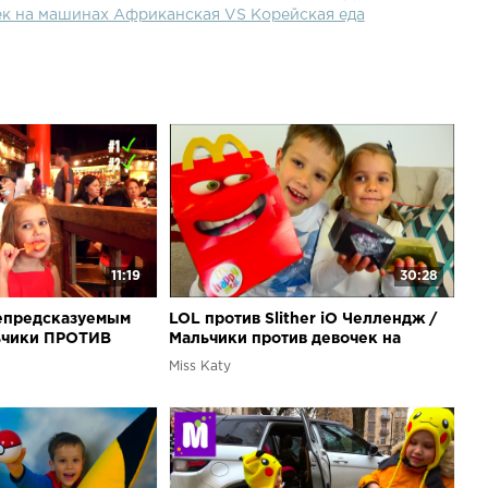
ек на машинах Африканская VS Корейская еда
11:19
30:28
епредсказуемым
LOL против Slither iO Челлендж /
ьчики ПРОТИВ
Мальчики против девочек на
будет первым?
машинах / Challenge на скорость
Miss Katy