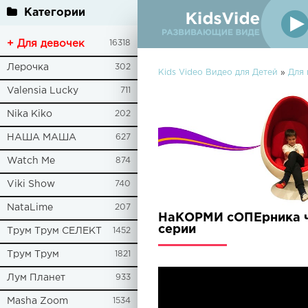
Категории
+ Для девочек
16318
Лерочка
302
Kids Video Видео для Детей
»
Для 
Valensia Lucky
711
Nika Kiko
202
НАША МАША
627
Watch Me
874
Viki Show
740
NataLime
207
НаКОРМИ сОПЕрника ч
серии
Трум Трум СЕЛЕКТ
1452
Трум Трум
1821
Лум Планет
933
Masha Zoom
1534