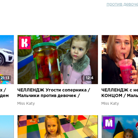
против девоч
21:13
12:4
х /
ЧЕЛЛЕНДЖ Угости соперника /
ЧЕЛЛЕНДЖ с н
Едем
Мальчики против девочек /
КОНЦОМ / Мал
Китайская еда против Персидской
девочек / Кто 
Miss Katy
Miss Katy
еды