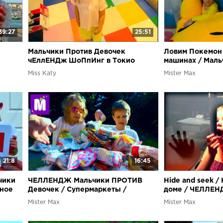
39:27
25:51
Мальчики Против Девочек
Ловим Покемон
чЕллЕНДж ШоПпИнг в Токио
машинах / Маль
девочек /Игруш
Miss Katy
Mister Max
МакДональдс
21:8
16:45
чики
ЧЕЛЛЕНДЖ Мальчики ПРОТИВ
Hide and seek 
ное
Девочек / Супермаркеты /
доме / ЧЕЛЛЕН
/ В
Японская VS Корейская еда
против девочек
Mister Max
Mister Max