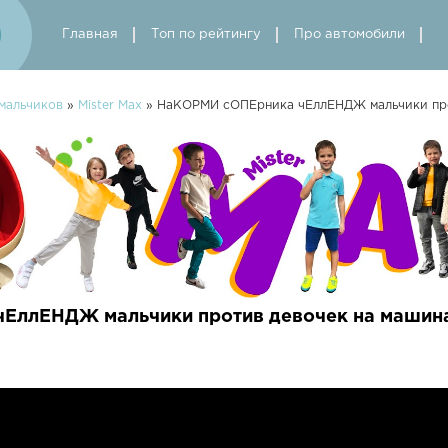
Главная
Топ по рейтингу
Про автомобили
мальчиков
»
Mister Max
» НаКОРМИ сОПЕрника чЕллЕНДЖ мальчики про
ЕллЕНДЖ мальчики против девочек на машина