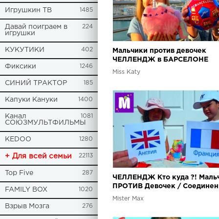
Игрушкин ТВ
1485
Давай поиграем в
224
игрушки
КУКУТИКИ
402
Мальчики против девочек
ЧЕЛЛЕНДЖ в БАРСЕЛОНЕ
Фиксики
1246
Miss Katy
СИНИЙ ТРАКТОР
185
Капуки Кануки
1400
Канал
1081
СОЮЗМУЛЬТФИЛЬМЫ
KEDOO
1280
+ Для всей семьи
22113
Top Five
287
ЧЕЛЛЕНДЖ Кто куда ?! Маль
ПРОТИВ Девочек / Соединен
FAMILY BOX
1020
КОРОЛЕВСТВО VS ФРАНЦИЯ 
Mister Max
разных СТРАНАХ
Взрыв Мозга
276