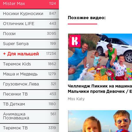
Mister Max
1124
Носики Курносики
847
Похожее видео:
Отличник LIFE
443
Поззи
3095
Super Senya
199
+ Для малышей
17234
Теремок Kids
1862
Маша и Медведь
1279
Грузовичок Лева
321
Челлендж Пикник на машина
Мальчики против Девочек / 
Песенки ТВ
453
на море
Miss Katy
ТВ Деткам
1180
Анимашка
561
Познавашка
Теремок ТВ
3319