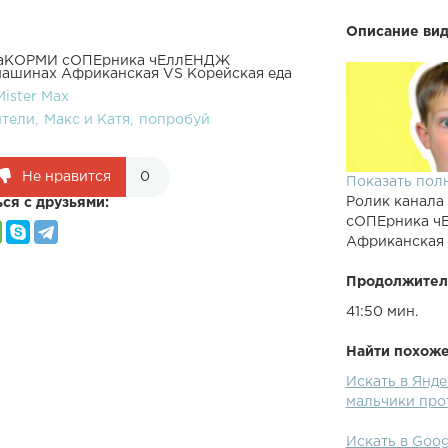
Описание вид
x НаКОРМИ сОПЕрника чЕллЕНДЖ
 машинах Африканская VS Корейская еда
Mister Max
ители
Макс и Катя
попробуй
Не нравится
0
Показать пол
Ролик канала
ся с друзьями:
сОПЕрника чЕ
Африканская 
Продолжител
41:50 мин.
Найти похожее
ИГРОВОЙ КАН
Искать в Янд
ПОДПИСЫВАЕМС
мальчики про
смотрите мое 
Канал моей се
Искать в Goo