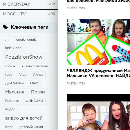
для девочек! Мальчики ЗНА
M EVERYDAY
238
толк в куклах /Куклы ЛОЛ/ L
Mister Max
Challenge
MOGOL TV
496
Ключевые теги
...
kapuki kanuki
kids video
PozzitifonShow
roblox
russian cartoons
ЧЕЛЛЕНДЖ придуманный Мак
toys
Vlog
Алиса
Мальчики VS девочек: НАЙД
ПАРУ / ШПИОНСКИЕ вещи /
Дим димыч
Макс
Mister Max
Challenge 2018
Мультик
Поззи
Роблокс
ФИКСИКИ
видео
видео для детей
влог
детский канал