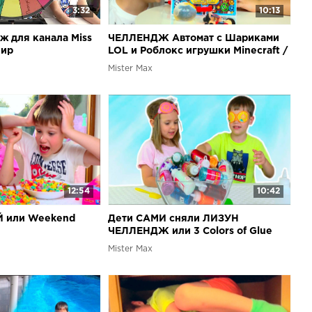
3:32
10:13
 для канала Miss
ЧЕЛЛЕНДЖ Автомат с Шариками
фир
LOL и Роблокс игрушки Minecraft /
Toys Dispenser Challenge
Mister Max
12:54
10:42
 или Weekend
Дети САМИ сняли ЛИЗУН
ЧЕЛЛЕНДЖ или 3 Colors of Glue
SLIME CHALLENGE
Mister Max