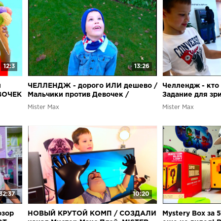
12:3
13:26
и
ЧЕЛЛЕНДЖ - дорого ИЛИ дешево /
Челлендж - кто 
ВОЧЕК
Мальчики против Девочек /
Задание для зр
Подписчики у нас в гостях /
против девочек
Mister Max
Mister Max
32:37
10:20
озор
НОВЫЙ КРУТОЙ КОМП / СОЗДАЛИ
Mystery Box за 