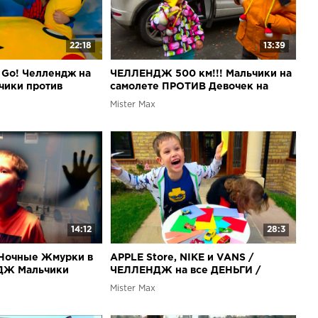
22:18
13:39
 Go! Челлендж на
ЧЕЛЛЕНДЖ 500 км!!! Мальчики на
чики против
самолете ПРОТИВ Девочек на
ки Pokemon из
машине! Кто быстрее доберется в
Mister Max
Киев?!
14:12
28:3
/ Ночные Жмурки в
APPLE Store, NIKE и VANS /
ДЖ Мальчики
ЧЕЛЛЕНДЖ на все ДЕНЬГИ /
Мальчики против Девочек
Mister Max