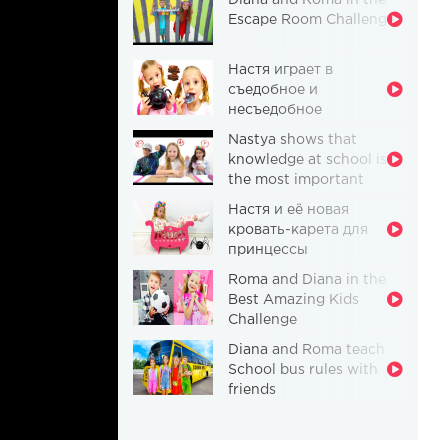
Diana and Roma in the
Escape Room Challenge
Настя играет в
съедобное и
несъедобное
Nastya shows that
knowledge at school is
the most important
thing
Настя и её новая
кровать-карета для
принцессы
Roma and Diana in the
Best Amazing Kids
Challenge
Diana and Roma teach
School bus rules with
friends