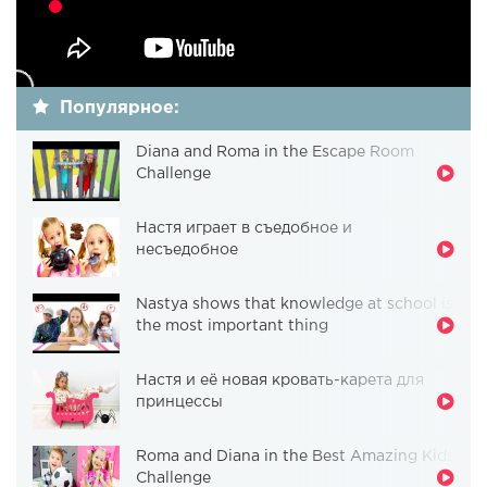
Популярное:
Diana and Roma in the Escape Room
Challenge
Настя играет в съедобное и
несъедобное
Nastya shows that knowledge at school is
the most important thing
Настя и её новая кровать-карета для
принцессы
Roma and Diana in the Best Amazing Kids
Challenge