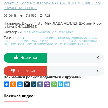
Искать в Google Mister Max ЛАВА ЧЕЛЛЕНДЖ или Floor
is lava CHALLENGE
05-06-18
218 562
7:23
Название: Видео Mister Max ЛАВА ЧЕЛЛЕНДЖ или Floor
is lava CHALLENGE
Категории:
Для мальчиков
/
Mister Max
Теги:
пол это лава
челлендж
челенж
челендж
лава
лава челлендж
мальчики и девочки
2018
барселона
на
отдыхе
на море
в бассейне
Катя и Макс
папа макса
п...
Нравится
0
Не нравится
0
Понравился ролик? Поделиться с друзьями:
Похожее видео: