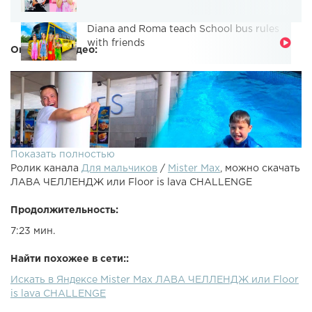
Diana and Roma teach School bus rules
with friends
Описание видео:
Показать полностью
Ролик канала
Для мальчиков
/
Mister Max
, можно скачать
ЛАВА ЧЕЛЛЕНДЖ или Floor is lava CHALLENGE
Продолжительность:
7:23 мин.
ИГРОВОЙ КАНАЛ MISTER MAX PLAY : МОЙ Instagram ►
Найти похожее в сети::
ПОДПИСЫВАЕМСЯ!!! , Все Видео Канала Mister Max:
Искать в Яндексе Mister Max ЛАВА ЧЕЛЛЕНДЖ или Floor
Спасибо, что смотрите мое видео! Ставьте лайки!
is lava CHALLENGE
Подписывайтесь на мой канал Канал моей сестренки
Miss Katy Партнерка как у меня