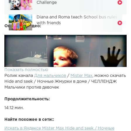
Challenge
Diana and Roma teach School bus rules
with friends
Описание видео:
Показать полностью
Ролик канала
Для мальчиков
/
Mister Max
, можно скачать
Hide and seek / Ночные Жмурки в доме / ЧЕЛЛЕНДЖ
Мальчики против девочек
Продолжительность:
14:12 мин.
Все Видео Канала Mister Max: Спасибо, что смотрите мое
видео! Ставьте лайки! Подписывайтесь на мой канал
Найти похожее в сети::
Канал моей сестренки Miss Katy Партнерка как у меня
Искать в Яндексе Mister Max Hide and seek / Ночные