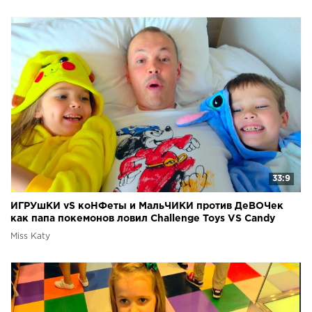
33:9
ИГРУшКИ vS коНФеты и МальЧИКИ против ДеВОЧек
как папа покемонов ловил Challenge Toys VS Candy
Miss Katy