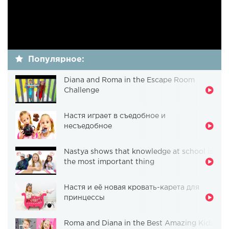
Популярное:
Diana and Roma in the Escape Room
Challenge
Настя играет в съедобное и
несъедобное
Nastya shows that knowledge at school is
the most important thing
Настя и её новая кровать-карета для
принцессы
Roma and Diana in the Best Amazing Kids