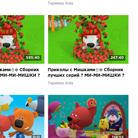
для детей?
Теремок Kids
595:40
247:40
ками⛄❄️ Сборник
Приколы с Мишками⛄❄️ Сборник
? МИ-МИ-МИШКИ ?
лучших серий ? МИ-МИ-МИШКИ ?
Теремок Kids
0:0
714:55