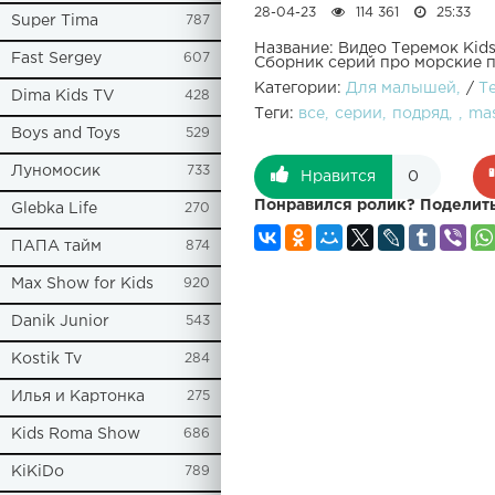
28-04-23
114 361
25:33
Super Tima
787
Название: Видео Теремок Kid
Fast Sergey
607
Сборник серий про морские 
Категории:
Для малышей
/
Т
Dima Kids TV
428
Теги:
все
серии
подряд
ma
Boys and Toys
529
Луномосик
733
Нравится
0
Понравился ролик? Поделить
Glebka Life
270
ПАПА тайм
874
Max Show for Kids
920
Danik Junior
543
Kostik Tv
284
Илья и Картонка
275
Kids Roma Show
686
KiKiDo
789