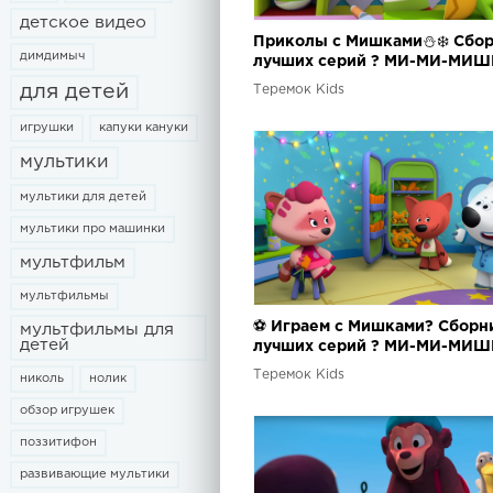
детское видео
Приколы с Мишками⛄❄️ Сбо
димдимыч
лучших серий ? МИ-МИ-МИШ
для детей
Теремок Kids
игрушки
капуки кануки
мультики
мультики для детей
мультики про машинки
мультфильм
мультфильмы
⚽ Играем с Мишками? Сборн
мультфильмы для
детей
лучших серий ? МИ-МИ-МИШ
Теремок Kids
николь
нолик
обзор игрушек
поззитифон
развивающие мультики