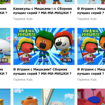
рник
Каникулы с Мишками⛄❄️ Сборник
⚽ Играем с Ми
КИ ?
лучших серий ? МИ-МИ-МИШКИ ?
лучших серий 
Теремок Kids
Теремок Kids
0:0
10:25
ик
⚽ Играем с Мишками? Сборник
⚽ Играем с Ми
КИ ?
лучших серий ? МИ-МИ-МИШКИ ?
лучших серий 
Теремок Kids
Теремок Kids