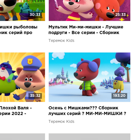
30:33
25:33
Мишки рыболовы
Мультик Ми-ми-мишки - Лучшие
ник серий про
подруги - Все серии - Сборник
серий про Соню и Лисичку
Теремок Kids
35:32
193:20
Плохой Валя -
Осень с Мишками??? Сборник
ерии 2022 -
лучших серий ? МИ-МИ-МИШКИ ?
Теремок Kids