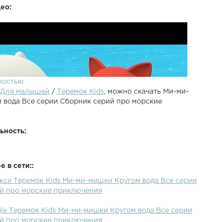
ео:
ностью
Для малышей
/
Теремок Kids
, можно скачать Ми-ми-
 вода Все серии Сборник серий про морские
ьность:
 в сети::
ексе Теремок Kids Ми-ми-мишки Кругом вода Все серии
й про морские приключения
gle Теремок Kids Ми-ми-мишки Кругом вода Все серии
й про морские приключения