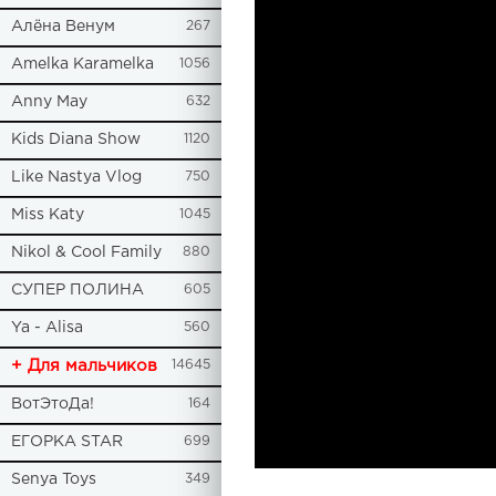
Алёна Венум
267
Amelka Karamelka
1056
Anny May
632
Kids Diana Show
1120
Like Nastya Vlog
750
Miss Katy
1045
Nikol & Cool Family
880
СУПЕР ПОЛИНА
605
Ya - Alisa
560
+ Для мальчиков
14645
ВотЭтоДа!
164
ЕГОРКА STAR
699
Senya Toys
349