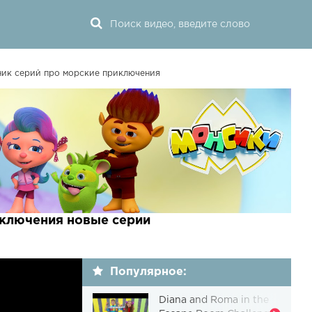
ик серий про морские приключения
иключения новые серии
Популярное:
Diana and Roma in the