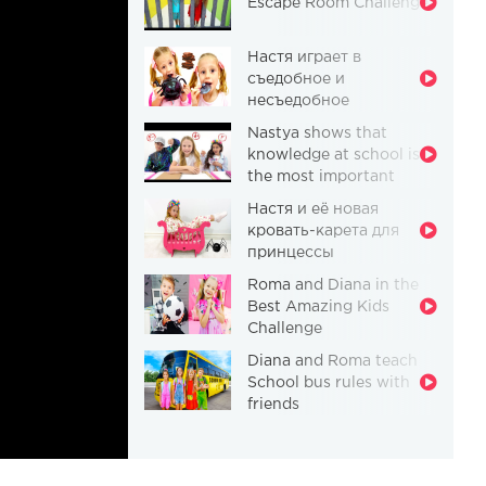
Escape Room Challenge
Настя играет в
съедобное и
несъедобное
Nastya shows that
knowledge at school is
the most important
thing
Настя и её новая
кровать-карета для
принцессы
Roma and Diana in the
Best Amazing Kids
Challenge
Diana and Roma teach
School bus rules with
friends