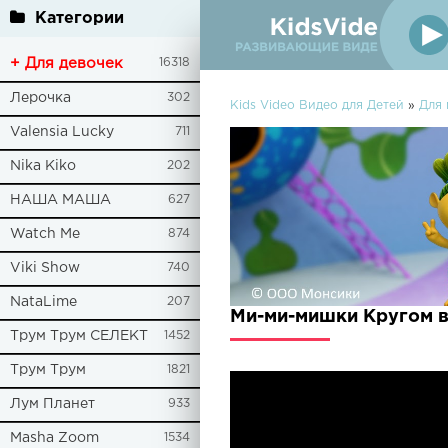
Категории
+ Для девочек
16318
Лерочка
302
Kids Video Видео для Детей
»
Для
Valensia Lucky
711
Nika Kiko
202
НАША МАША
627
Watch Me
874
Viki Show
740
NataLime
207
Ми-ми-мишки Кругом в
Трум Трум СЕЛЕКТ
1452
Трум Трум
1821
Лум Планет
933
Masha Zoom
1534