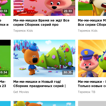
30:33
25:33
е
Ми-ми-мишки Время не ждт Все
Ми-ми-мишки 
тки и
серии Сборник серий про
Все серии Сбор
пунктуальность и умение ждать
рыбу и рыбалку
Теремок Kids
Теремок Kids
85:34
30:35
Ми-
Ми-ми-мишки и Новый год!
Ми-ми-мишки - 
а 23
Сборник праздничных серий |
Только новые с
Мультики
Сборник серий
Get Movies
Теремок ТВ