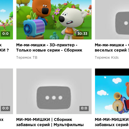
0:0
30:33
к
Ми-ми-мишки - 3D-принтер -
Ми-ми-мишки -
КИ ?
Только новые серии - Сборник
веселых серий ?
серий
Теремок ТВ
Теремок Kids
0:0
0:0
ых
МИ-МИ-МИШКИ | Сборник
МИ-МИ-МИШКИ 
забавных серий | Мультфильмы
забавных серий