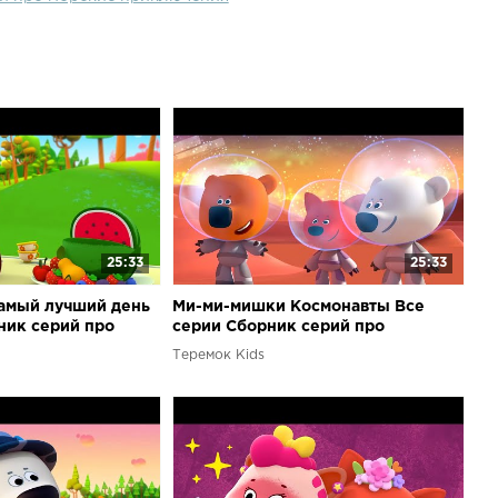
25:33
25:33
амый лучший день
Ми-ми-мишки Космонавты Все
ник серий про
серии Сборник серий про
 и отдых
космические приключения мишек
Теремок Kids