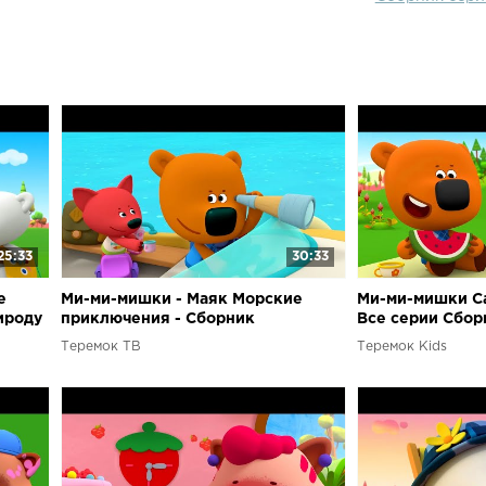
25:33
30:33
е
Ми-ми-мишки - Маяк Морские
Ми-ми-мишки С
ироду
приключения - Сборник
Все серии Сбор
мультфильмов
распорядок дня
Теремок ТВ
Теремок Kids