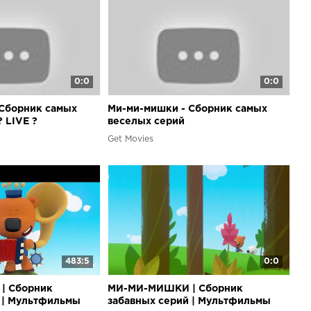
0:0
0:0
 Сборник самых
Ми-ми-мишки - Сборник самых
 LIVE ?
веселых серий
Get Movies
483:5
0:0
| Сборник
МИ-МИ-МИШКИ | Сборник
 | Мультфильмы
забавных серий | Мультфильмы