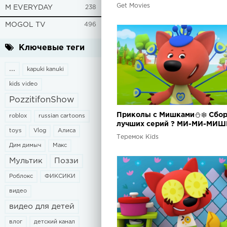
Get Movies
M EVERYDAY
238
MOGOL TV
496
Ключевые теги
...
kapuki kanuki
kids video
PozzitifonShow
Приколы с Мишками⛄❄️ Сбо
roblox
russian cartoons
лучших серий ? МИ-МИ-МИШ
toys
Vlog
Алиса
Теремок Kids
Дим димыч
Макс
Мультик
Поззи
Роблокс
ФИКСИКИ
видео
видео для детей
влог
детский канал