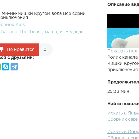
Описание вид
s Ми-ми-мишки Кругом вода Все серии
приключения
еремок Kids
sha
and
the
bear
маша
и
медведь
Не нравится
0
Показать пол
Ролик канала
ся с друзьями:
мишки Кругом
приключения
Продолжител
25:33 мин.
Найти похожее
Искать в Янд
Сборник сери
Искать в Goo
Сборник сери