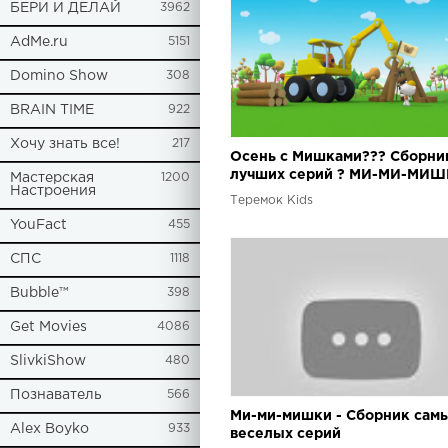
БЕРИ И ДЕЛАЙ
3962
AdMe.ru
5151
Domino Show
308
BRAIN TIME
922
Хочу знать все!
217
Осень с Мишками??? Сборни
лучших серий ? МИ-МИ-МИШ
Мастерская
1200
Настроения
Теремок Kids
YouFact
455
СПС
1118
Bubble™
398
Get Movies
4086
SlivkiShow
480
Познаватель
566
Ми-ми-мишки - Сборник сам
Alex Boyko
933
веселых серий