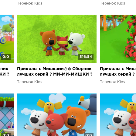
для детей? Май
для детей?
Теремок Kids
Теремок Kids
0:0
516:54
рник
Приколы с Мишками⛄❄️ Сборник
Приколы с Миш
КИ ?
лучших серий ? МИ-МИ-МИШКИ ?
лучших серий 
Теремок Kids
Теремок Kids
0:0
0:0