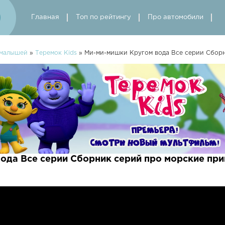
Главная
Топ по рейтингу
Про автомобили
 малышей
»
Теремок Kids
» Ми-ми-мишки Кругом вода Все серии Сборн
ода Все серии Сборник серий про морские пр