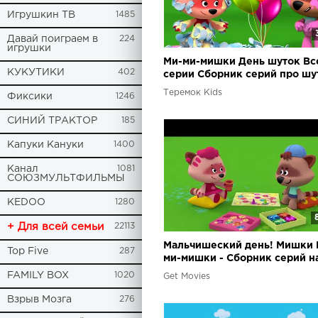
Игрушкин ТВ
1485
Давай поиграем в
224
игрушки
Ми-ми-мишки День шуток Вс
КУКУТИКИ
402
серии Сборник серий про шу
розыгрыши
Теремок Kids
Фиксики
1246
СИНИЙ ТРАКТОР
185
Капуки Кануки
1400
Канал
1081
СОЮЗМУЛЬТФИЛЬМЫ
KEDOO
1280
+ Для всей семьи
22113
Мальчишеский день! Мишки 
Top Five
287
ми-мишки - Сборник серий н
февраля
FAMILY BOX
1020
Get Movies
Взрыв Мозга
276