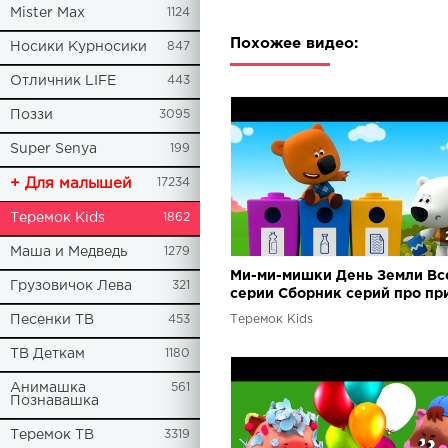
Mister Max
1124
Похожее видео:
Носики Курносики
847
Отличник LIFE
443
Поззи
3095
Super Senya
199
+ Для малышей
17234
Теремок Kids
1862
Маша и Медведь
1279
Ми-ми-мишки День Земли Вс
Грузовичок Лева
321
серии Сборник серий про пр
и экологию
Теремок Kids
Песенки ТВ
453
ТВ Деткам
1180
Анимашка
561
Познавашка
Теремок ТВ
3319