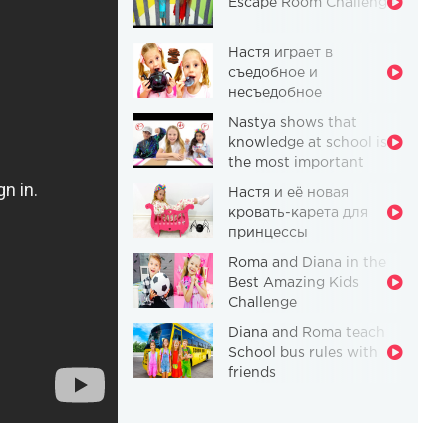
Escape Room Challenge
Настя играет в
съедобное и
несъедобное
Nastya shows that
knowledge at school is
the most important
thing
Настя и её новая
кровать-карета для
принцессы
Roma and Diana in the
Best Amazing Kids
Challenge
Diana and Roma teach
School bus rules with
friends