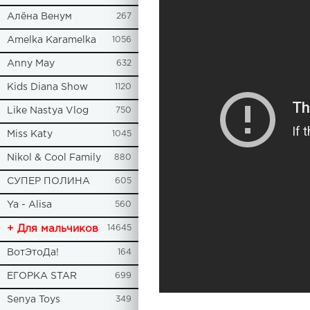
Алёна Венум
267
Amelka Karamelka
1056
Anny May
632
Kids Diana Show
1120
Like Nastya Vlog
750
Miss Katy
1045
Nikol & Cool Family
880
СУПЕР ПОЛИНА
605
Ya - Alisa
560
+ Для мальчиков
14645
ВотЭтоДа!
164
ЕГОРКА STAR
699
Senya Toys
349