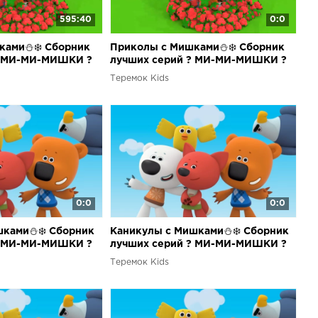
595:40
0:0
ками⛄❄️ Сборник
Приколы с Мишками⛄❄️ Сборник
? МИ-МИ-МИШКИ ?
лучших серий ? МИ-МИ-МИШКИ ?
Теремок Kids
0:0
0:0
шками⛄❄️ Сборник
Каникулы с Мишками⛄❄️ Сборник
? МИ-МИ-МИШКИ ?
лучших серий ? МИ-МИ-МИШКИ ?
Теремок Kids