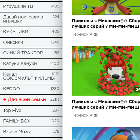
Игрушкин ТВ
1485
Давай поиграем в
224
Приколы с Мишками⛄❄️ Сбо
игрушки
лучших серий ? МИ-МИ-МИШ
КУКУТИКИ
402
Теремок Kids
Фиксики
1246
СИНИЙ ТРАКТОР
185
Капуки Кануки
1400
Канал
1081
СОЮЗМУЛЬТФИЛЬМЫ
KEDOO
1280
2
+ Для всей семьи
22113
Приколы с Мишками⛄❄️ Сбо
лучших серий ? МИ-МИ-МИШ
Top Five
287
Теремок Kids
FAMILY BOX
1020
Взрыв Мозга
276