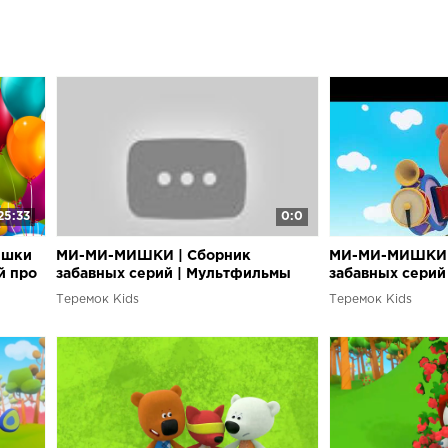
25:33
0:0
ишки
МИ-МИ-МИШКИ | Сборник
МИ-МИ-МИШКИ 
й про
забавных серий | Мультфильмы
забавных серий
для детей? Май
для детей?
Теремок Kids
Теремок Kids