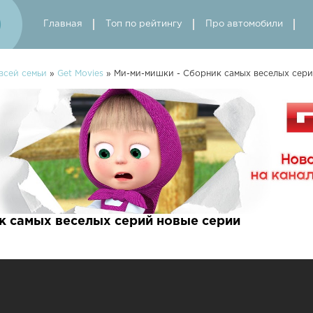
Главная
Топ по рейтингу
Про автомобили
всей семьи
»
Get Movies
» Ми-ми-мишки - Сборник самых веселых сер
к самых веселых серий новые серии