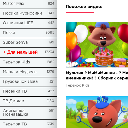
Mister Max
1124
Похожее видео:
Носики Курносики
847
Отличник LIFE
443
Поззи
3095
Super Senya
199
+ Для малышей
17234
Теремок Kids
1862
Маша и Медведь
1279
Мультик ? МиМиМишки - ? М
именинники! ? Сборник сери
Грузовичок Лева
321
праздники
Теремок Kids
Песенки ТВ
453
ТВ Деткам
1180
Анимашка
561
Познавашка
Теремок ТВ
3319