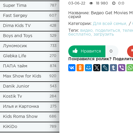
03-06-22
18 980
0:0
Super Tima
787
Название: Видео Get Movies 
Fast Sergey
607
серий
Категории:
Для всей семьи
/
Dima Kids TV
428
Теги:
видео
поделиться
теле
бесплатно
загрузить
Boys and Toys
529
Луномосик
733
Нравится
0
Glebka Life
270
Понравился ролик? Поделить
ПАПА тайм
874
Max Show for Kids
920
Danik Junior
543
Kostik Tv
284
Илья и Картонка
275
Kids Roma Show
686
KiKiDo
789