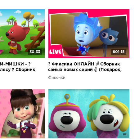
30:33
601:15
МИ-МИШКИ - ?
? Фиксики ОНЛАЙН ✌ Сборник
лесу ? Сборник
самых новых серий ✌ (Подарок,
Батут, Фоторедактор...)
Фиксики