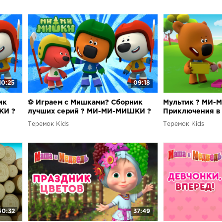
10:25
09:18
ик
⚽ Играем с Мишками? Сборник
Мультик ? МИ-
КИ ?
лучших серий ? МИ-МИ-МИШКИ ?
Приключения в 
серий ?
Теремок Kids
Теремок Kids
50:32
37:49