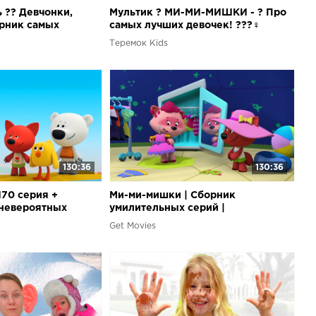
 ?? Девчонки,
Мультик ? МИ-МИ-МИШКИ - ? Про
орник самых
самых лучших девочек! ?‍??‍♀️
 про Машу ?
Сборник на 8 Марта!?
Теремок Kids
130:36
130:36
170 серия +
Ми-ми-мишки | Сборник
 невероятных
умилительных серий |
игр | Мультфильмы
Мультфильмы для детей
Get Movies