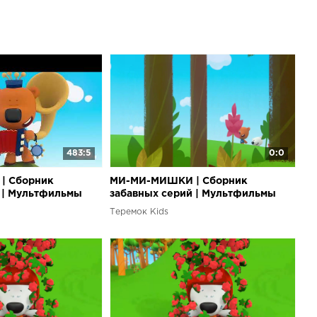
483:5
0:0
| Сборник
МИ-МИ-МИШКИ | Сборник
 | Мультфильмы
забавных серий | Мультфильмы
для детей?
Теремок Kids