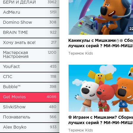
БЕРИ И ДЕЛАЙ
3962
AdMe.ru
5151
Domino Show
308
2
BRAIN TIME
922
Каникулы с Мишками⛄❄️ Сбо
Хочу знать все!
217
лучших серий ? МИ-МИ-МИШ
Мастерская
1200
Теремок Kids
Настроения
YouFact
455
СПС
1118
Bubble™
398
Get Movies
4086
SlivkiShow
480
Познаватель
566
⚽ Играем с Мишками? Сборн
лучших серий ? МИ-МИ-МИШ
Alex Boyko
933
Теремок Kids