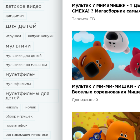
Мультик ? МиМиМишки - ? Д
детское видео
СМЕХА! ? Мегасборник самы
димдимыч
весёлых серий
Теремок ТВ
для детей
игрушки
капуки кануки
мультики
мультики для детей
мультики про машинки
мультфильм
мультфильмы
Мультик ? МИ-МИ-МИШКИ - ?
Веселые соревнования Мише
мультфильмы для
детей
Сборник серий
Для малышей
николь
нолик
обзор игрушек
поззитифон
развивающие мультики