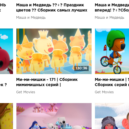
ЕНЬ
Маша и Медведь ??‍♀️? Праздник
Маша и Медведь
х
цветов ?? Сборник самых лучших
вперед! ?‍♀️?Сб
серий про Машу ?
смешных серий
Маша и Медведь
Маша и Медведь
130:36
Ми-ми-мишки - 171 | Сборник
Ми-ми-мишки | 
к ?
мимимишных серий |
Сборник серий
Мультфильмы для детей
приключений и 
Get Movies
Get Movies
для детей