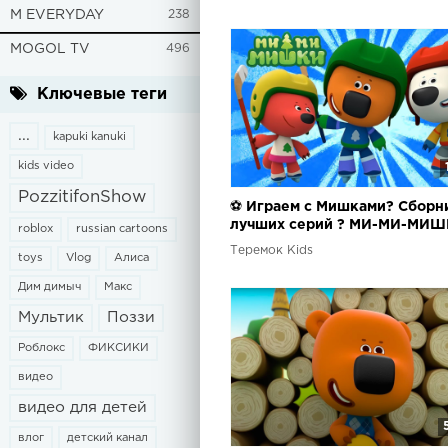
M EVERYDAY
238
MOGOL TV
496
Ключевые теги
...
kapuki kanuki
kids video
PozzitifonShow
⚽ Играем с Мишками? Сборн
лучших серий ? МИ-МИ-МИШ
roblox
russian cartoons
Теремок Kids
toys
Vlog
Алиса
Дим димыч
Макс
Мультик
Поззи
Роблокс
ФИКСИКИ
видео
видео для детей
влог
детский канал