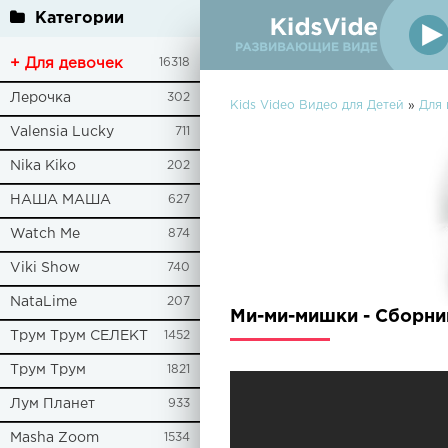
Категории
+ Для девочек
16318
Лерочка
302
Kids Video Видео для Детей
»
Для 
Valensia Lucky
711
Nika Kiko
202
НАША МАША
627
Watch Me
874
Viki Show
740
NataLime
207
Ми-ми-мишки - Сборни
Трум Трум СЕЛЕКТ
1452
Трум Трум
1821
Лум Планет
933
Masha Zoom
1534