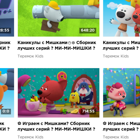
28:55
648:20
рник
Каникулы с Мишками⛄❄️ Сборник
Каникулы с Ми
КИ ?
лучших серий ? МИ-МИ-МИШКИ ?
лучших серий 
Теремок Kids
Теремок Kids
0:0
714:55
ик
⚽ Играем с Мишками? Сборник
⚽ Играем с Ми
КИ ?
лучших серий ? МИ-МИ-МИШКИ ?
лучших серий 
Теремок Kids
Теремок Kids