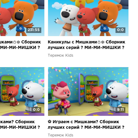
231:55
0:0
шками⛄❄️ Сборник
Каникулы с Мишками⛄❄️ Сборник
? МИ-МИ-МИШКИ ?
лучших серий ? МИ-МИ-МИШКИ ?
Теремок Kids
0:0
9:11
шками? Сборник
⚽ Играем с Мишками? Сборник
? МИ-МИ-МИШКИ ?
лучших серий ? МИ-МИ-МИШКИ ?
Теремок Kids