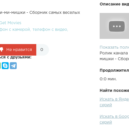
Описание вид
Ми-ми-мишки - Сборник самых веселых
Get Movies
фон с камерой
телефон с видео
Показать пол
Не нравится
0
Ролик канала
ся с друзьями:
мишки - Сбор
Продолжител
0:0 мин.
Найти похожее
Искать в Янд
серий
Искать в Goo
серий