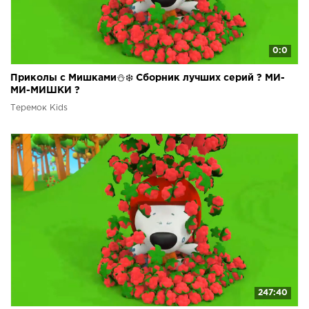
0:0
Приколы с Мишками⛄❄️ Сборник лучших серий ? МИ-
МИ-МИШКИ ?
Теремок Kids
247:40