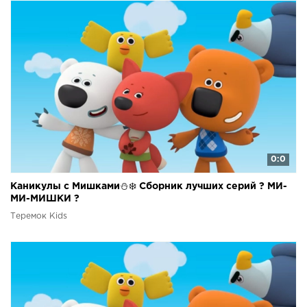
0:0
Каникулы с Мишками⛄❄️ Сборник лучших серий ? МИ-
МИ-МИШКИ ?
Теремок Kids