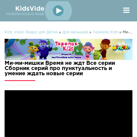
Kids Video Видео для Детей
»
Для малышей
»
Теремок Kids
» Ми-ми-мишки Время не ждт Все серии Сборник серий про пунктуальность и умение ждать
Ми-ми-мишки Время не ждт Все серии
Сборник серий про пунктуальность и
умение ждать новые серии