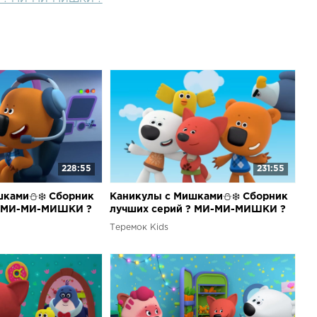
228:55
231:55
шками⛄❄️ Сборник
Каникулы с Мишками⛄❄️ Сборник
? МИ-МИ-МИШКИ ?
лучших серий ? МИ-МИ-МИШКИ ?
Теремок Kids