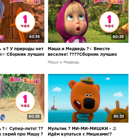
63:39
60:26
☀️?️ У природы нет
Маша и Медведь ?‍♀️ Вместе
❄️⚡ Сборник лучших
веселее! ?‍?‍?‍?Сборник лучших
? 1 час ⏰
серий про Машу ? 1 час ⏰
Маша и Медведь
60:28
30:33
?‍♀️ Супер-лето! ??
Мультик ? МИ-МИ-МИШКИ - ⛱
 серий про Машу ?
Идём купаться с Мишками!?