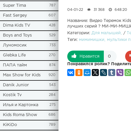
Super Tima
787
04-01-22
31 368
648:20
Fast Sergey
607
Название: Видео Теремок Ki
Dima Kids TV
428
лучших серий ? МИ-МИ-МИШ
Категории:
Для малышей
/
Т
Boys and Toys
529
Теги:
мимимишки
мультики п
Луномосик
733
Glebka Life
270
Нравится
0
Понравился ролик? Поделить
ПАПА тайм
874
Max Show for Kids
920
Danik Junior
543
Kostik Tv
284
Илья и Картонка
275
Kids Roma Show
686
KiKiDo
789