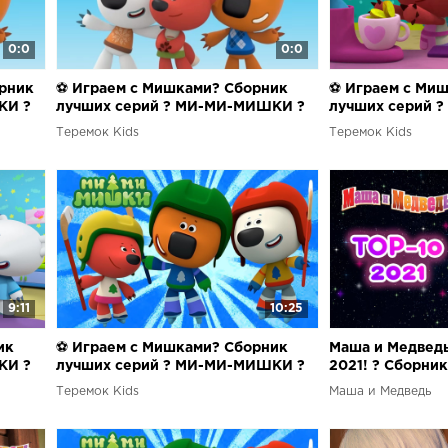
0:0
0:0
рник
⚽ Играем с Мишками? Сборник
⚽ Играем с Ми
КИ ?
лучших серий ? МИ-МИ-МИШКИ ?
лучших серий 
Теремок Kids
Теремок Kids
9:11
10:25
ик
⚽ Играем с Мишками? Сборник
Маша и Медведь
КИ ?
лучших серий ? МИ-МИ-МИШКИ ?
2021! ? Сборни
Машу ? Новый с
Теремок Kids
Маша и Медведь