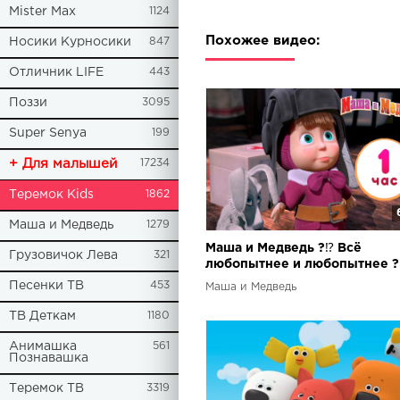
Mister Max
1124
Похожее видео:
Носики Курносики
847
Отличник LIFE
443
Поззи
3095
Super Senya
199
+ Для малышей
17234
Теремок Kids
1862
Маша и Медведь
1279
Маша и Медведь ?⁉️ Всё
Грузовичок Лева
321
любопытнее и любопытнее ?
Сборник лучших серий про М
Песенки ТВ
453
Маша и Медведь
1 час ⏰
ТВ Деткам
1180
Анимашка
561
Познавашка
Теремок ТВ
3319