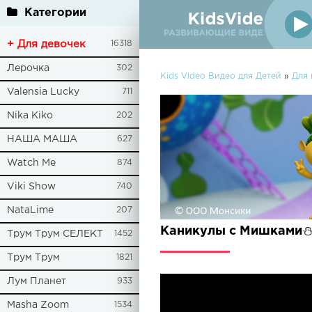
Категории
+ Для девочек
16318
Лерочка
302
Kids Video Видео для Детей
»
Для
Valensia Lucky
711
Nika Kiko
202
НАША МАША
627
Watch Me
874
Viki Show
740
NataLime
207
Каникулы с Мишками⛄
Трум Трум СЕЛЕКТ
1452
Трум Трум
1821
Лум Планет
933
Masha Zoom
1534