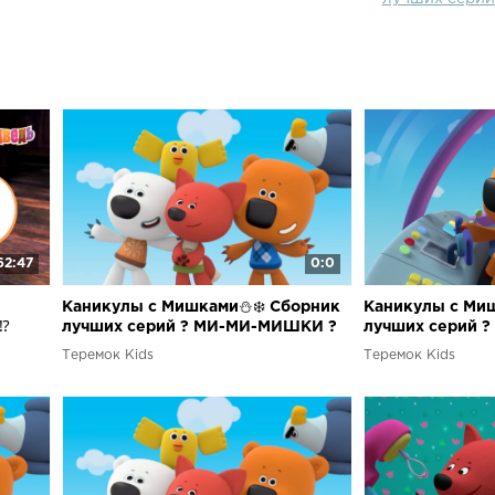
62:47
0:0
Каникулы с Мишками⛄❄️ Сборник
Каникулы с Ми
⁉️
лучших серий ? МИ-МИ-МИШКИ ?
лучших серий 
ашу ?
Теремок Kids
Теремок Kids