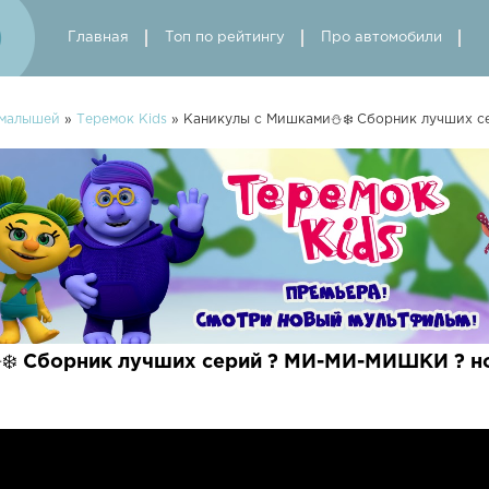
Главная
Топ по рейтингу
Про автомобили
 малышей
»
Теремок Kids
» Каникулы с Мишками⛄❄️ Сборник лучших 
❄️ Сборник лучших серий ? МИ-МИ-МИШКИ ? н