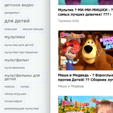
детское видео
Мультик ? МИ-МИ-МИШКИ - ?
димдимыч
самых лучших девочек! ?‍??‍♀️
Сборник на 8 Марта!?
для детей
Теремок Kids
игрушки
капуки кануки
мультики
мультики для детей
мультики про машинки
мультфильм
мультфильмы
мультфильмы для
Маша и Медведь - ? Взрослы
детей
против Детей! ?? Сборник л
серий про Машу ?
Маша и Медведь
николь
нолик
обзор игрушек
поззитифон
развивающие мультики