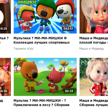
59:25
562:51
лья ?
Мультики ? МИ-МИ-МИШКИ ⚽
Маша и Медведь 
о
Коллекция лучших спортивных
плохой погоды 
серий
серий про Машу 
Теремок Kids
Маша и Медведь
54:35
30:33
ад
Мультик ? МИ-МИ-МИШКИ - ?
Маша и Медведь 
Приключения в лесу ? Сборник
Сборник лучших