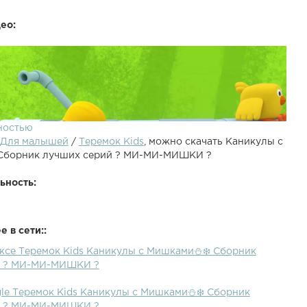
ео:
ностью
Для малышей
/
Теремок Kids
, можно скачать Каникулы с
Сборник лучших серий ? МИ-МИ-МИШКИ ?
ьность:
 в сети::
ексе Теремок Kids Каникулы с Мишками⛄❄️ Сборник
й ? МИ-МИ-МИШКИ ?
gle Теремок Kids Каникулы с Мишками⛄❄️ Сборник
й ? МИ-МИ-МИШКИ ?