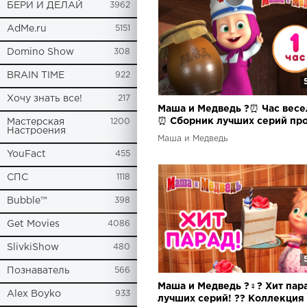
БЕРИ И ДЕЛАЙ
3962
AdMe.ru
5151
Domino Show
308
BRAIN TIME
922
Хочу знать все!
217
Маша и Медведь ?⏰ Час весе
⏰ Сборник лучших серий пр
Мастерская
1200
Настроения
Машу ? 1 час ⏰
Маша и Медведь
YouFact
455
СПС
1118
Bubble™
398
Get Movies
4086
SlivkiShow
480
Познаватель
566
Маша и Медведь ?‍♀️? Хит пар
Alex Boyko
933
лучших серий! ?? Коллекция