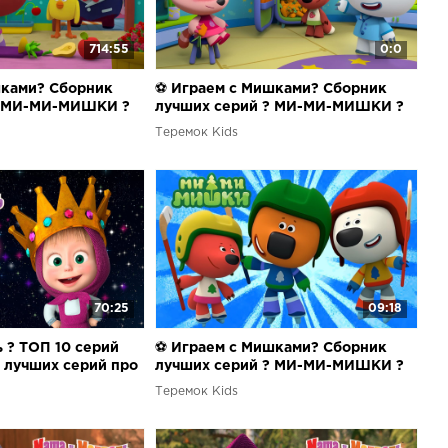
714:55
0:0
шками? Сборник
⚽ Играем с Мишками? Сборник
? МИ-МИ-МИШКИ ?
лучших серий ? МИ-МИ-МИШКИ ?
Теремок Kids
70:25
09:18
 ? ТОП 10 серий
⚽ Играем с Мишками? Сборник
к лучших серий про
лучших серий ? МИ-МИ-МИШКИ ?
езон!
Теремок Kids