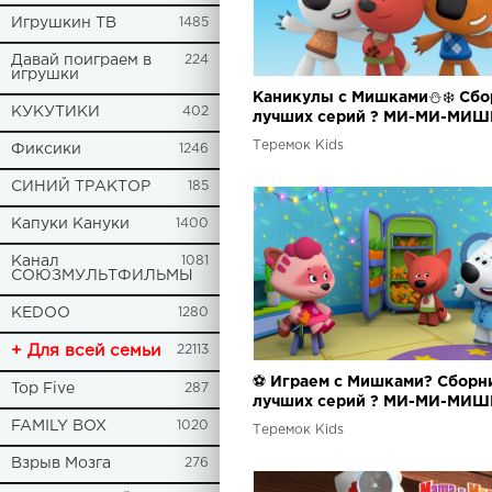
Игрушкин ТВ
1485
Давай поиграем в
224
игрушки
Каникулы с Мишками⛄❄️ Сбо
КУКУТИКИ
402
лучших серий ? МИ-МИ-МИШ
Теремок Kids
Фиксики
1246
СИНИЙ ТРАКТОР
185
Капуки Кануки
1400
Канал
1081
СОЮЗМУЛЬТФИЛЬМЫ
KEDOO
1280
+ Для всей семьи
22113
⚽ Играем с Мишками? Сборн
Top Five
287
лучших серий ? МИ-МИ-МИШ
FAMILY BOX
1020
Теремок Kids
Взрыв Мозга
276