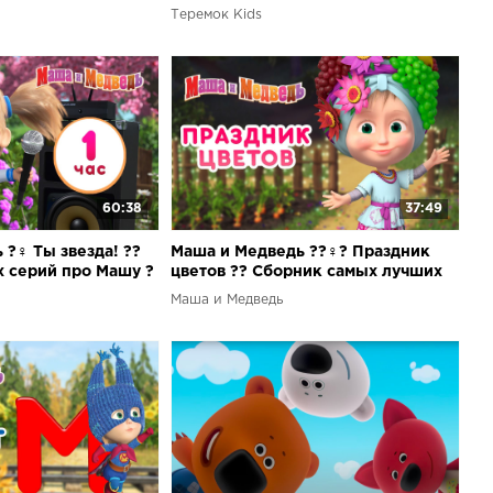
Сборник мультфильмов ?
Теремок Kids
60:38
37:49
?‍♀️ Ты звезда! ??
Маша и Медведь ??‍♀️? Праздник
 серий про Машу ?
цветов ?? Сборник самых лучших
серий про Машу ?
Маша и Медведь