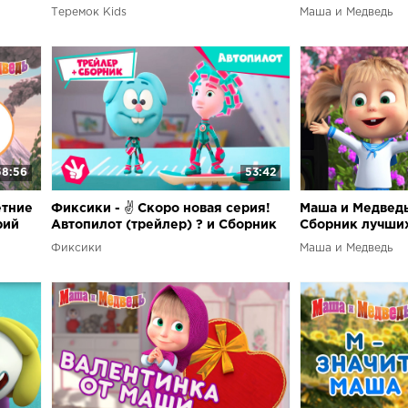
серий ?
1 час ⏰
Теремок Kids
Маша и Медведь
58:56
53:42
етние
Фиксики - ✌ Скоро новая серия!
Маша и Медведь 
рий
Автопилот (трейлер) ? и Сборник
Сборник лучших
лучших серий с фиксиками
1 час ⏰
Фиксики
Маша и Медведь