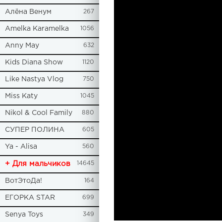
Алёна Венум
267
Amelka Karamelka
1056
Anny May
632
Kids Diana Show
1120
Like Nastya Vlog
750
Miss Katy
1045
Nikol & Cool Family
880
СУПЕР ПОЛИНА
605
Ya - Alisa
560
+ Для мальчиков
14645
ВотЭтоДа!
164
ЕГОРКА STAR
699
Senya Toys
349