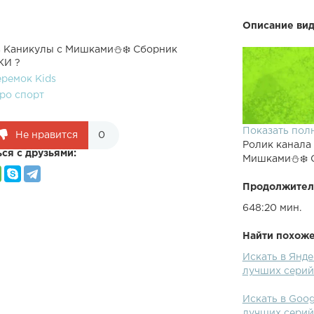
Описание вид
ds Каникулы с Мишками⛄❄️ Сборник
КИ ?
еремок Kids
ро спорт
Показать пол
Не нравится
0
Ролик канала
ся с друзьями:
Мишками⛄❄️ 
Продолжител
648:20 мин.
Найти похожее
Искать в Янд
лучших сери
Искать в Goo
лучших сери