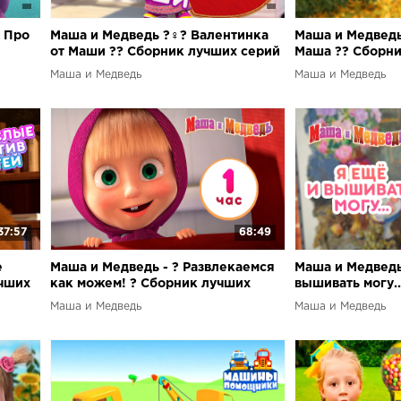
 Про
Маша и Медведь ?‍♀️? Валентинка
Маша и Медведь ?
от Маши ?? Сборник лучших серий
Маша ?? Сборни
на День Святого Валентина! ??
про Машу ?
Маша и Медведь
Маша и Медведь
37:57
68:49
е
Маша и Медведь - ? Развлекаемся
Маша и Медведь 
учших
как можем! ? Сборник лучших
вышивать могу..
серий мультика про Машу ? 1 час
лучших серий п
Маша и Медведь
Маша и Медведь