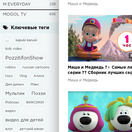
лучших серий про Машу ?
Маша и Медведь
M EVERYDAY
238
MOGOL TV
496
Ключевые теги
...
kapuki kanuki
kids video
PozzitifonShow
Маша и Медведь ?‍♀️ Самые л
roblox
russian cartoons
серии ?? Сборник лучших се
toys
Vlog
Алиса
про Машу ? 1 час ⏰
Маша и Медведь
Дим димыч
Макс
Мультик
Поззи
Роблокс
ФИКСИКИ
видео
видео для детей
влог
детский канал