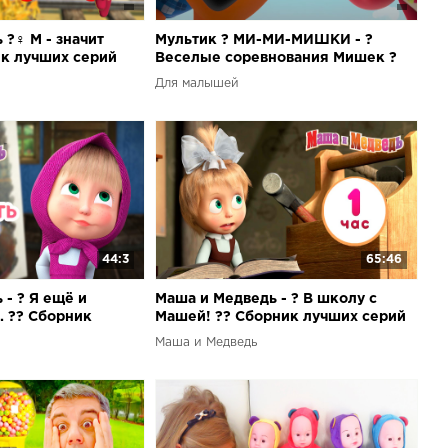
‍♀️ М - значит
Мультик ? МИ-МИ-МИШКИ - ?
к лучших серий
Веселые соревнования Мишек ?
Сборник серий
Для малышей
44:3
65:46
- ? Я ещё и
Маша и Медведь - ? В школу с
. ?? Сборник
Машей! ?‍? Сборник лучших серий
ро Машу ?
мультика про Машу ? 1 сентября
Маша и Медведь