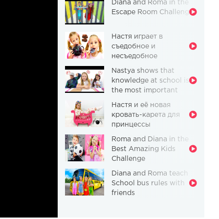
Diana and Roma in the
Escape Room Challenge
Настя играет в
съедобное и
несъедобное
Nastya shows that
knowledge at school is
the most important
thing
Настя и её новая
кровать-карета для
принцессы
Roma and Diana in the
Best Amazing Kids
Challenge
Diana and Roma teach
School bus rules with
friends