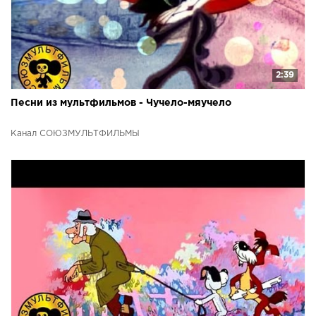
2:39
Песни из мультфильмов - Чучело-мяучело
Канал СОЮЗМУЛЬТФИЛЬМЫ