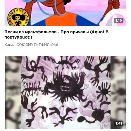
1:16
Песни из мультфильмов - Про причалы (&quot;В
порту&quot;)
Канал СОЮЗМУЛЬТФИЛЬМЫ
1:41