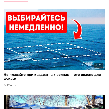
подряд: Бременские музыканты Все серии подряд: Трое
из Простоквашино Все серии подряд: Крокодил Гена и
Чебурашка Все серии подряд: Веселая карусель Все
серии подряд: Винни Пух Все серии подряд: Котенок по
имени Гав Все серии подряд: Маугли Все серии подряд:
Возвращение блудного попугая Все серии подряд:
Обезьянки Все серии подряд: Светлячок Все серии
подряд: Сказки Сутеева Все серии подряд: Корней
Чуковский Все серии подряд: Легенды и мифы Все серии
подряд:
9:31
Не плавайте при квадратных волнах — это опасно для
жизни!
AdMe.ru