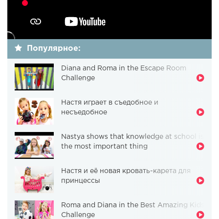
Популярное:
Diana and Roma in the Escape Room
Challenge
Настя играет в съедобное и
несъедобное
Nastya shows that knowledge at school is
the most important thing
Настя и её новая кровать-карета для
принцессы
Roma and Diana in the Best Amazing Kids
Challenge