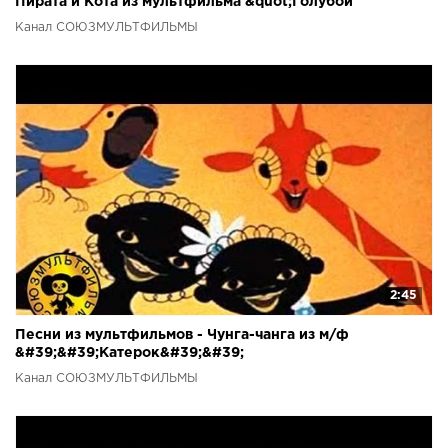
Пирата и Кота из мультфильма &quot;Голубой
Щенок&quot;)
Канал СОЮЗМУЛЬТФИЛЬМЫ
2:45
Песни из мультфильмов - Чунга-чанга из м/ф
&#39;&#39;Катерок&#39;&#39;
Канал СОЮЗМУЛЬТФИЛЬМЫ