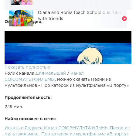
Diana and Roma teach School bus rules
with friends
Описание видео:
Показать полностью
Ролик канала
Для малышей
/
Канал
СОЮЗМУЛЬТФИЛЬМЫ
, можно скачать Песни из
мультфильмов - Про катерок из мультфильма «В порту»
Продолжительность:
2:19 мин.
Найти похожее в сети::
Искать в Яндексе Канал СОЮЗМУЛЬТФИЛЬМЫ Песни из
Слова: Козлов С. Анофриев О. Музыка: Минков М. Текст
мультфильмов - Про катерок из мультфильма «В порту»