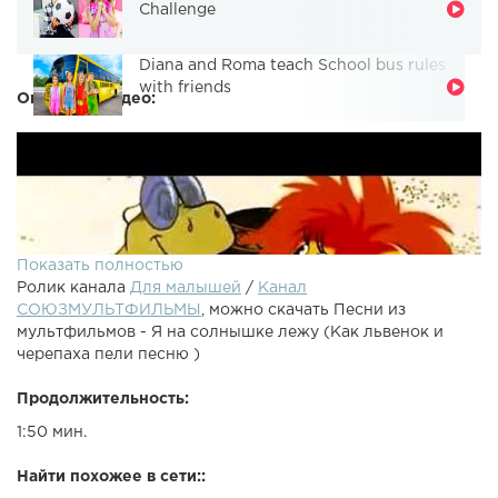
Challenge
Diana and Roma teach School bus rules
with friends
Описание видео:
Показать полностью
Ролик канала
Для малышей
/
Канал
СОЮЗМУЛЬТФИЛЬМЫ
, можно скачать Песни из
мультфильмов - Я на солнышке лежу (Как львенок и
черепаха пели песню )
Продолжительность:
1:50 мин.
Найти похожее в сети::