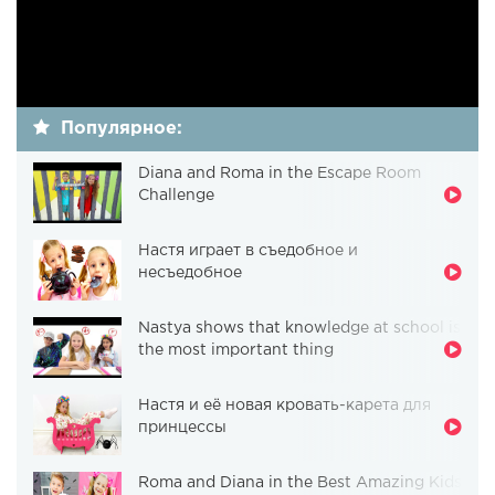
Популярное:
Diana and Roma in the Escape Room
Challenge
Настя играет в съедобное и
несъедобное
Nastya shows that knowledge at school is
the most important thing
Настя и её новая кровать-карета для
принцессы
Roma and Diana in the Best Amazing Kids