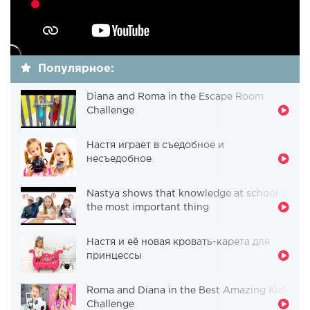
Популярное:
Diana and Roma in the Escape Room
Challenge
Настя играет в съедобное и
несъедобное
Nastya shows that knowledge at school is
the most important thing
Настя и её новая кровать-карета для
принцессы
Roma and Diana in the Best Amazing Kids
Challenge