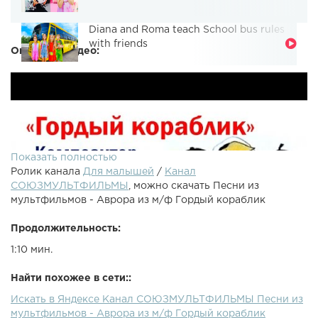
Diana and Roma teach School bus rules
with friends
Описание видео:
Показать полностью
Ролик канала
Для малышей
/
Канал
СОЮЗМУЛЬТФИЛЬМЫ
, можно скачать Песни из
мультфильмов - Аврора из м/ф Гордый кораблик
Продолжительность:
1:10 мин.
Найти похожее в сети::
Искать в Яндексе Канал СОЮЗМУЛЬТФИЛЬМЫ Песни из
Песня из мультфильма "Гордый кораблик"Вздымаются
мультфильмов - Аврора из м/ф Гордый кораблик