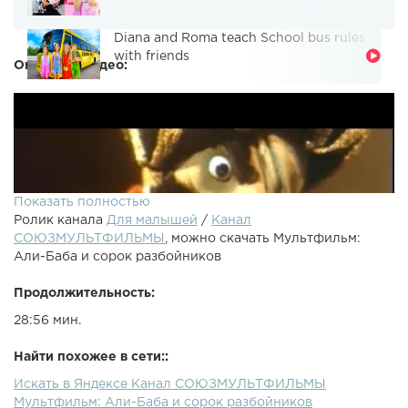
Diana and Roma teach School bus rules
with friends
Описание видео:
Показать полностью
Ролик канала
Для малышей
/
Канал
СОЮЗМУЛЬТФИЛЬМЫ
, можно скачать Мультфильм:
Али-Баба и сорок разбойников
Продолжительность:
28:56 мин.
Найти похожее в сети::
Искать в Яндексе Канал СОЮЗМУЛЬТФИЛЬМЫ
Мультфильм: Али-Баба и сорок разбойниковОдна из
Мультфильм: Али-Баба и сорок разбойников