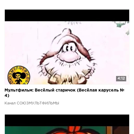
4:12
Мультфильм: Весёлый старичок (Весёлая карусель №
4)
Канал СОЮЗМУЛЬТФИЛЬМЫ