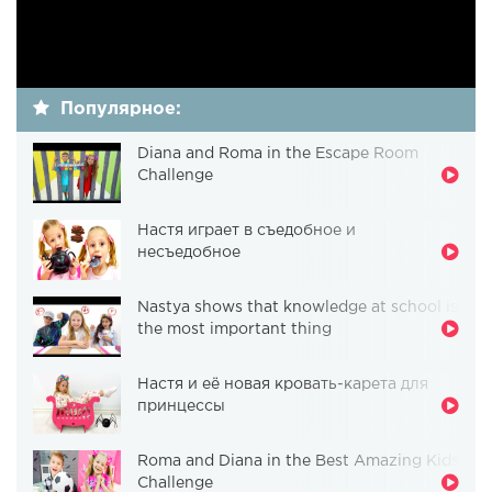
Популярное:
Diana and Roma in the Escape Room
Challenge
Настя играет в съедобное и
несъедобное
Nastya shows that knowledge at school is
the most important thing
Настя и её новая кровать-карета для
принцессы
Roma and Diana in the Best Amazing Kids
Challenge