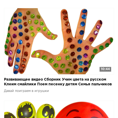
10:44
Развивающее видео Сборник Учим цвета на русском
Клеим смайлики Поем песенку детям Семья пальчиков
Давай поиграем в игрушки