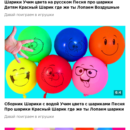
Шарики Учим цвета на русском Песня про шарики
Детям Красный Шарик где же ты Лопаем Воздушные
шарики
Давай поиграем в игрушки
6:4
Сборник Шарики с водой Учим цвета с шариками Песня
Про шарики Красный Шарик где же ты Лопаем шарики
Давай поиграем в игрушки