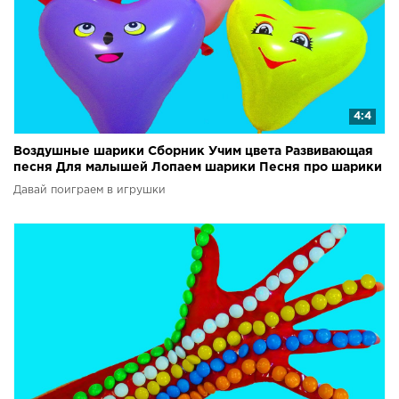
4:4
Воздушные шарики Сборник Учим цвета Развивающая
песня Для малышей Лопаем шарики Песня про шарики
Давай поиграем в игрушки