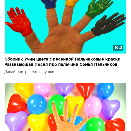
10:2
Сборник Учим цвета с песенкой Пальчиковые краски
Развивающая Песня про пальчики Семья Пальчиков
Давай поиграем в игрушки