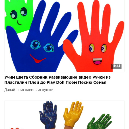
11:41
Учим цвета Сборник Развивающие видео Ручки из
Пластилин Плей до Play Doh Поем Песню Семья
пальчиков
Давай поиграем в игрушки