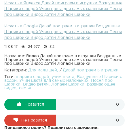
Искать в Яндексе Давай поиграем в игрушки Воздушные
маленьких на Детском канале Давай поиграем в
Шарики с водой Учим цвета для самых маленьких Песня
игрушки!ПОДПИСАТЬСЯ НА КАНАЛ ВСЕ ВИДЕО
про шарики Видео детям Лопаем шарики
КАНАЛА ЕЩЕ видео на канале :Развивающие видео.
Учим цвета! Лопаем воздушные шарики. Учим цвета.
Искать в Google Давай поиграем в игрушки Воздушные
Песня семья пальчиков. Развивающее видео!
Шарики с водой Учим цвета для самых маленьких Песня
Пальчиковые краски. Учим цвета. Песня семья
про шарики Видео детям Лопаем шарики
пальчиков. Развивающее видео! Пластилин Плей До
Учим цвета. Пингвиненок Пороро мультик играем с
11-08-17
24 977
3:2
куклами Открываем шоколадные яйца киндер сюрприз
Песня Семья пальчиков На русском Слизь мультик
Название: Видео Давай поиграем в игрушки Воздушные
Шарики с водой Учим цвета для самых маленьких Песня
играем с куклами Учим животных Для детей. Цветные
про шарики Видео детям Лопаем шарики
конфеты Ммдемс M&M's Витражи для детей Играем в
Категории:
Для малышей
/
Давай поиграем в игрушки
антистресс шар для детей Куклы малыш Пупсы играют
Теги:
шарики с водой
учим цвета
Воздушные Шарики с
Летсплеи игр для детей Маша и Медведь мультик играем
водой
Учим цвета для самых маленьких
Песня про
с куклами Раскраска - учим цвета. Свинка Пеппа -
шарики
Видео детям
Лопаем шарики
развивающее
видео
семья ...
мультик для детей на русском с игрушками куклами
Сериал - Игрушечные приключения Маши и Даши -
Мультик для девочек - куклы пупс - дочки матери на
Нравится
0
русском. Холодное сердце Принцессы Диснея Эльза и
Анна танцуют Канал в Youtube: Канал для детей Давай
поиграем в игрушки посвящен развитию ребенка, также
Не нравится
0
различным куклам из мультиков и другим темам которые
Понравился ролик? Поделиться с друзьями: