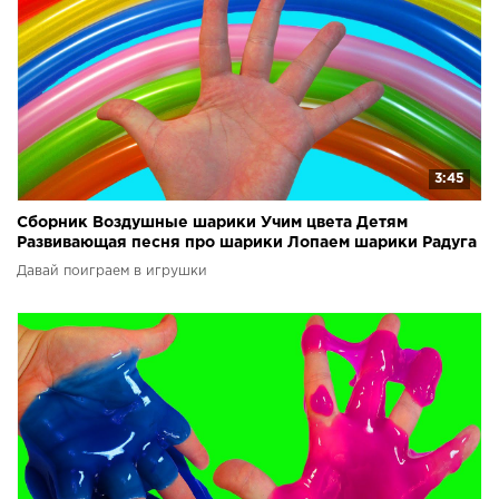
3:45
Сборник Воздушные шарики Учим цвета Детям
Развивающая песня про шарики Лопаем шарики Радуга
из шаров
Давай поиграем в игрушки