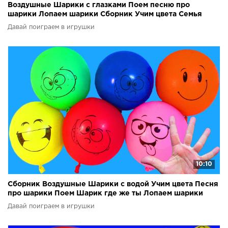
Воздушные Шарики с глазками Поем песню про
шарики Лопаем шарики Сборник Учим цвета Семья
пальчиков
Давай поиграем в игрушки
10:10
Сборник Воздушные Шарики с водой Учим цвета Песня
про шарики Поем Шарик где же ты Лопаем шарики
Давай поиграем в игрушки