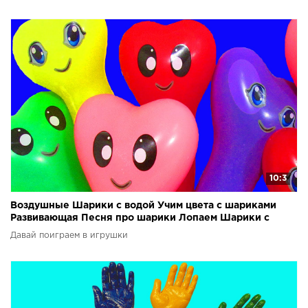
10:3
Воздушные Шарики с водой Учим цвета с шариками
Развивающая Песня про шарики Лопаем Шарики с
водой
Давай поиграем в игрушки