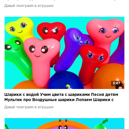
шарики
Давай поиграем в игрушки
3:47
Шарики с водой Учим цвета с шариками Песня детям
Мультик про Воздушные шарики Лопаем Шарики с
водой
Давай поиграем в игрушки