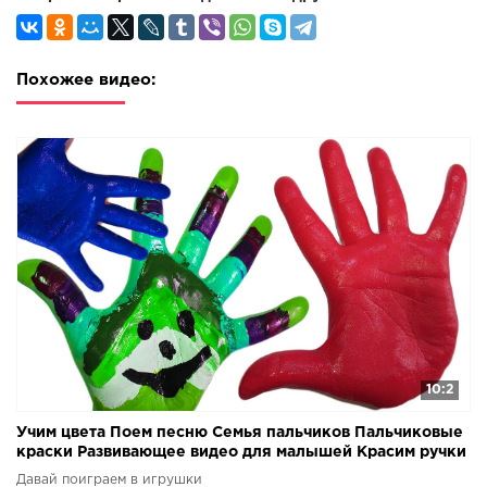
будут интересны и мальчикам и девочкам. Развивающие
видео посвященные темам: изучаем цвета и лопаем
шарики и красим руку пальчиковыми красками, также
раскрашиваем витражи для детей и поем песню Семья
Похожее видео:
Пальчиков и учим цвета с Цветными конфетами Ммдемс
M&M's, Слизь лизун. Вы увидите много разных мультиков
с игрушками, такие как Свинка Пеппа, Маша и Медведь, а
также Мультик для девочек Сериал Игрушечные
приключения Маши и Даши. Различные герои
мультфильмов будут веселиться, шалить и учить в
различных игровых ситуациях. Google+ Твиттер:
10:2
Учим цвета Поем песню Семья пальчиков Пальчиковые
краски Развивающее видео для малышей Красим ручки
Давай поиграем в игрушки