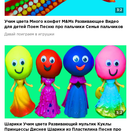
3:2
Учим цвета Много конфет M&Ms Развивающее Видео
для детей Поем Песню про пальчики Семья пальчиков
Давай поиграем в игрушки
5:2
Шарики Учим цвета Развивающий мультик Куклы
Принцессы Диснея Шарики из Пластилина Песня про