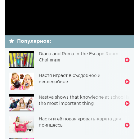
Популярное:
Diana and Roma in the Escape Room
Challenge
Настя играет в съедобное и
несъедобное
Nastya shows that knowledge at school is
the most important thing
Настя и её новая кровать-карета для
принцессы