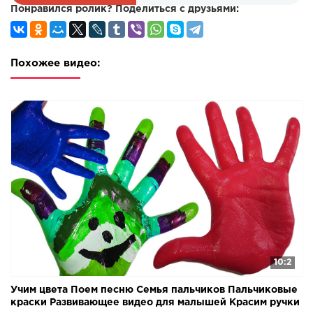
различным куклам из мультиков и другим темам которые
Понравился ролик? Поделиться с друзьями:
будут интересны и мальчикам и девочкам. Развивающие
видео посвященные темам: изучаем цвета и лопаем
шарики и красим руку пальчиковыми красками, также
раскрашиваем витражи для детей и поем песню Семья
Похожее видео:
Пальчиков и учим цвета с Цветными конфетами Ммдемс
M&M's, Слизь лизун. Вы увидите много разных мультиков
с игрушками, такие как Свинка Пеппа, Маша и Медведь, а
также Мультик для девочек Сериал Игрушечные
приключения Маши и Даши. Различные герои
мультфильмов будут веселиться, шалить и учить в
различных игровых ситуациях. Google+ Твиттер:
10:2
Учим цвета Поем песню Семья пальчиков Пальчиковые
краски Развивающее видео для малышей Красим ручки