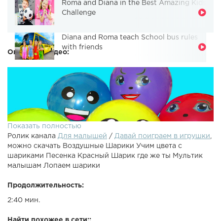
Roma and Diana in the Best Amazing Kids
Challenge
Diana and Roma teach School bus rules
with friends
Описание видео:
Показать полностью
Ролик канала
Для малышей
/
Давай поиграем в игрушки
,
можно скачать Воздушные Шарики Учим цвета с
шариками Песенка Красный Шарик где же ты Мультик
малышам Лопаем шарики
Продолжительность:
Учим цвета с воздушными шариками. Мультик Лопаем
2:40 мин.
много цветных шариков с глазками и поем развивающую
песню про шарики, красный шарик где же ты, музыка из
Найти похожее в сети::