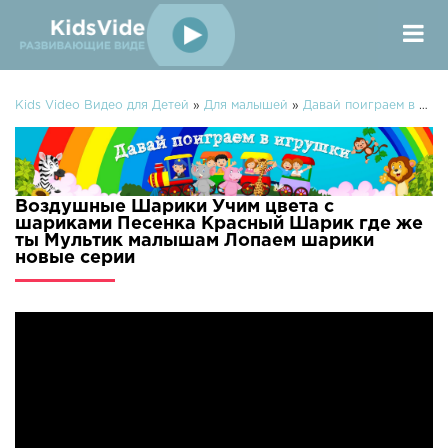
Kids Video Видео для Детей
»
Для малышей
»
Давай поиграем в игрушки
Воздушные Шарики Учим цвета с
шариками Песенка Красный Шарик где же
ты Мультик малышам Лопаем шарики
новые серии