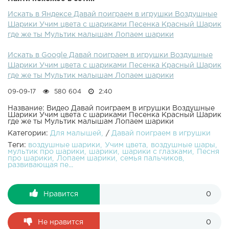
песни Семья пальчиков. Смотрите и другие развивающие
Искать в Яндексе Давай поиграем в игрушки Воздушные
видео для самых маленьких на Детском канале Давай
Шарики Учим цвета с шариками Песенка Красный Шарик
поиграем в игрушки!ПОДПИСАТЬСЯ НА КАНАЛ ВСЕ
где же ты Мультик малышам Лопаем шарики
ВИДЕО КАНАЛА ЕЩЕ видео на канале :Развивающие
видео. Учим цвета! Лопаем воздушные шарики. Учим
Искать в Google Давай поиграем в игрушки Воздушные
цвета. Песня семья пальчиков. Развивающее видео!
Шарики Учим цвета с шариками Песенка Красный Шарик
Пальчиковые краски. Учим цвета. Песня семья
где же ты Мультик малышам Лопаем шарики
пальчиков. Развивающее видео! Пластилин Плей До
Учим цвета. Пингвиненок Пороро мультик играем с
09-09-17
580 604
2:40
куклами Открываем шоколадные яйца киндер сюрприз
Песня Семья пальчиков На русском Слизь мультик
Название: Видео Давай поиграем в игрушки Воздушные
Шарики Учим цвета с шариками Песенка Красный Шарик
играем с куклами Учим животных Для детей. Цветные
где же ты Мультик малышам Лопаем шарики
конфеты Ммдемс M&M's Витражи для детей Играем в
Категории:
Для малышей
/
Давай поиграем в игрушки
антистресс шар для детей Куклы малыш Пупсы играют
Теги:
воздушные шарики
Учим цвета
воздушные шары
Летсплеи игр для детей Маша и Медведь мультик играем
мультик про шарики
шарики
шарики с глазками
Песня
с куклами Раскраска - учим цвета. Свинка Пеппа -
про шарики
Лопаем шарики
семья пальчиков
развивающая пе...
мультик для детей на русском с игрушками куклами
Сериал - Игрушечные приключения Маши и Даши -
Мультик для девочек - куклы пупс - дочки матери на
Нравится
0
русском. Холодное сердце Принцессы Диснея Эльза и
Анна танцуют Канал в Youtube: Канал для детей Давай
поиграем в игрушки посвящен развитию ребенка, также
Не нравится
0