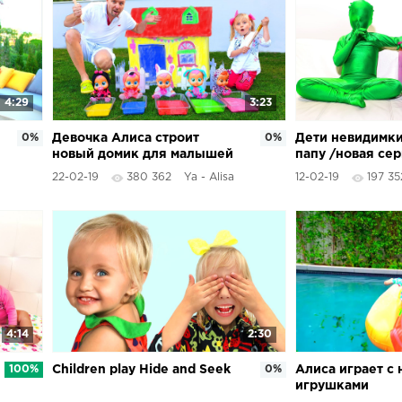
4:29
3:23
0%
Девочка Алиса строит
0%
Дети невидимки
новый домик для малышей
папу /новая се
22-02-19
380 362
Ya - Alisa
12-02-19
197 35
4:14
2:30
100%
Children play Hide and Seek
0%
Алиса играет с
игрушками