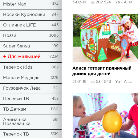
3-02-19
202 524
Ya - Alisa
Mister Max
1124
Носики Курносики
847
Отличник LIFE
443
Поззи
3095
Super Senya
199
+ Для малышей
17234
Теремок Kids
1862
Алиса готовит пряничный
домик для детей
Маша и Медведь
1279
21-01-19
534 543
Ya - Alisa
Грузовичок Лева
321
Песенки ТВ
453
ТВ Деткам
1180
Анимашка
561
Познавашка
Теремок ТВ
3319