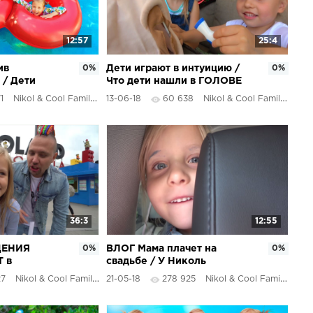
12:57
25:4
ив
0%
Дети играют в интуицию /
0%
/ Дети
Что дети нашли в ГОЛОВЕ
ЙНЕ с
вместо МОЗГОВ / Николь и
1
Nikol & Cool Family
13-06-18
60 638
Nikol & Cool Family
 / НОВЫЙ
Алиса
8
36:3
12:55
ДЕНИЯ
0%
ВЛОГ Мама плачет на
0%
Т в
свадьбе / У Николь
ЕГА
подошел срок / У Алисы
27
Nikol & Cool Family
21-05-18
278 925
Nikol & Cool Family
ителей !
ПОДГОРЕЛО