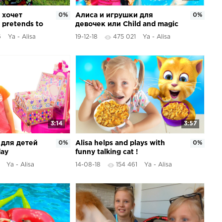
 хочет
0%
Алиса и игрушки для
0%
 pretends to
девочек или Child and magic
f &quot; Dr.
glasses
6
Ya - Alisa
19-12-18
475 021
Ya - Alisa
3:14
3:57
 для детей
0%
Alisa helps and plays with
0%
day
funny talking cat !
Ya - Alisa
14-08-18
154 461
Ya - Alisa