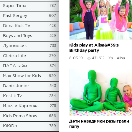
Super Tima
787
Fast Sergey
607
Dima Kids TV
428
Boys and Toys
529
Kids play at Alisa&#39;s
Луномосик
733
Birthday party
Glebka Life
270
8-03-19
471 612
Ya - Alisa
ПАПА тайм
874
Max Show for Kids
920
Danik Junior
543
Kostik Tv
284
Илья и Картонка
275
Kids Roma Show
686
Дети невидимки разыграли
KiKiDo
789
папу