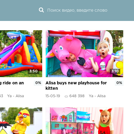
3:50
3:10
g ride on an
0%
Alisa buys new playhouse for
0%
kitten
43
Ya - Alisa
15-05-19
648 398
Ya - Alisa