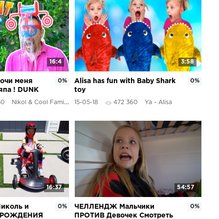
16:4
3:58
очи меня
0%
Alisa has fun with Baby Shark
0%
япа ! DUNK
toy
 / Николь и
50
Nikol & Cool Family
15-05-18
472 360
Ya - Alisa
16:37
54:57
иколь и
0%
ЧЕЛЛЕНДЖ Мальчики
0%
Ь РОЖДЕНИЯ
ПРОТИВ Девочек Смотреть