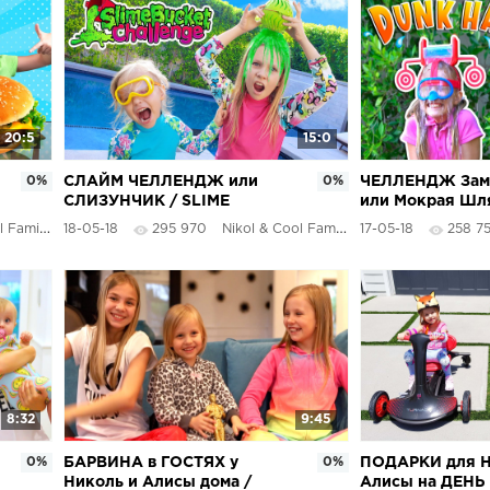
20:5
15:0
0%
СЛАЙМ ЧЕЛЛЕНДЖ или
0%
ЧЕЛЛЕНДЖ Зам
СЛИЗУНЧИК / SLIME
или Мокрая Шл
CHALLENGE / николь и
HAT CHALLENGE
 Family
18-05-18
295 970
Nikol & Cool Family
17-05-18
258 7
алиса
Алиса
8:32
9:45
0%
БАРВИНА в ГОСТЯХ у
0%
ПОДАРКИ для Н
Николь и Алисы дома /
Алисы на ДЕН