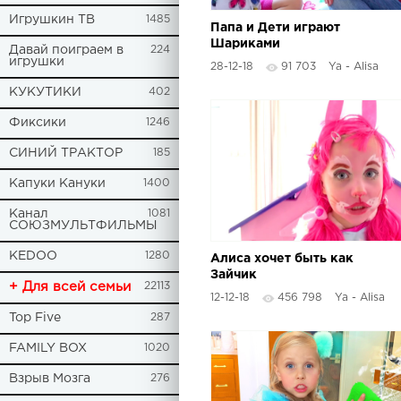
Игрушкин ТВ
1485
Папа и Дети играют
Шариками
Давай поиграем в
224
игрушки
28-12-18
91 703
Ya - Alisa
КУКУТИКИ
402
Фиксики
1246
СИНИЙ ТРАКТОР
185
Капуки Кануки
1400
Канал
1081
СОЮЗМУЛЬТФИЛЬМЫ
KEDOO
1280
Алиса хочет быть как
Зайчик
+ Для всей семьи
22113
12-12-18
456 798
Ya - Alisa
Top Five
287
FAMILY BOX
1020
Взрыв Мозга
276