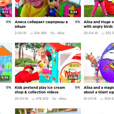
4:12
5:24
0%
Алиса собирает сюрпризы в
0%
Alisa and Huge su
яйцах
with angry birds
2-05-19
254 266
Ya - Alisa
20-04-19
552 
4:39
10:26
0%
Kids pretend play ice cream
0%
Alisa and a magi
shop & collection videos
about a Giant eg
about toys surprise
Unicorn .
25-03-19
478 832
Ya - Alisa
16-03-19
309 8