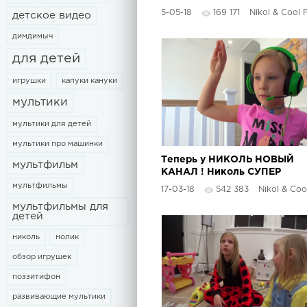
/ Сериал от Barvina
5-05-18
169 171
Nikol & Cool 
детское видео
димдимыч
для детей
игрушки
капуки кануки
мультики
мультики для детей
мультики про машинки
Теперь у НИКОЛЬ НОВЫЙ
мультфильм
КАНАЛ ! Николь СУПЕР
ГЕЙМЕР ! ROBLOX /
мультфильмы
17-03-18
542 383
Nikol & Cool
MINECRAFT ЛЕТСПЛЕЙ от
мультфильмы для
Николь
детей
николь
нолик
обзор игрушек
поззитифон
развивающие мультики