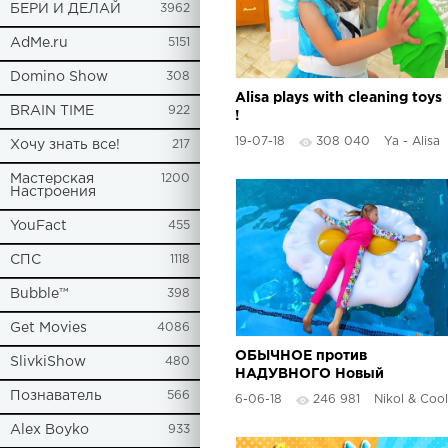
БЕРИ И ДЕЛАЙ
3962
AdMe.ru
5151
Domino Show
308
Alisa plays with cleaning toys
BRAIN TIME
922
!
19-07-18
308 040
Ya - Alisa
Хочу знать все!
217
Мастерская
1200
Настроения
YouFact
455
СПС
1118
Bubble™
398
Get Movies
4086
ОБЫЧНОЕ против
SlivkiShow
480
НАДУВНОГО Новый
Челлендж 2018 / Дети
Познаватель
566
6-06-18
246 981
Nikol & Cool
играют в бассейне с
Надувашками
Alex Boyko
933