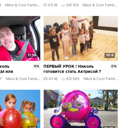
р скорость
до конца ЛОШАДЬ в
4
Nikol & Cool Family
17-03-18
541 103
Nikol & Cool Family
ПОДАРОК для Николь и
Алисы
11:39
10:4
коль
0%
ПЕРВЫЙ УРОК ! Николь
0%
ЦЫ или
готовится стать Актрисой ?
са забыла
Влог Дети Ева Алиса и
7
Nikol & Cool Family
25-01-18
612 665
Nikol & Cool Family
ОТ ЭТО
Николь БЛОГЕРЫ - АКТЕРЫ