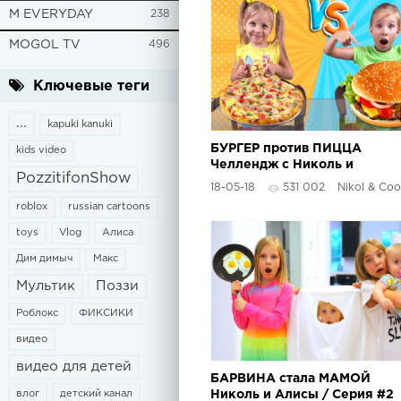
M EVERYDAY
238
MOGOL TV
496
Ключевые теги
...
kapuki kanuki
БУРГЕР против ПИЦЦА
kids video
Челлендж с Николь и
PozzitifonShow
Алисой / PIZZA vs BURGER
18-05-18
531 002
Nikol & Cool
Challenge
roblox
russian cartoons
toys
Vlog
Алиса
Дим димыч
Макс
Мультик
Поззи
Роблокс
ФИКСИКИ
видео
видео для детей
БАРВИНА стала МАМОЙ
влог
детский канал
Николь и Алисы / Серия #2