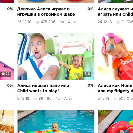
0%
Девочка Алиса играет в
0%
Алиса скучает и
игрушки в огромном шаре
играть или Сhild
/Giant balloons w/ surprise
play with a set o
26-12-18
435 206
Ya - Alisa
24-12-18
211 39
toys
pig&quot;
6:22
7:6
0%
Aлиса мешает папе или
0%
Алиса как Няня
Child wants to play !
или my fidgety 
9-12-18
89 486
Ya - Alisa
5-12-18
507 015