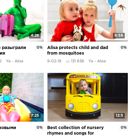
4:28
8:58
 разыграли
0%
Alisa protects child and dad
0%
рия
from mosquitoes
2
Ya - Alisa
9-02-19
131 838
Ya - Alisa
7:25
12:5
 новыми
0%
Best collection of nursery
0%
rhymes and songs for
children