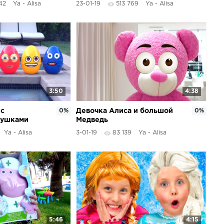
42
Ya - Alisa
23-01-19
513 769
Ya - Alisa
3:50
4:38
 с
0%
Девочка Алиса и большой
0%
рушками
Медведь
ль
Ya - Alisa
3-01-19
83 139
Ya - Alisa
5:46
4:15