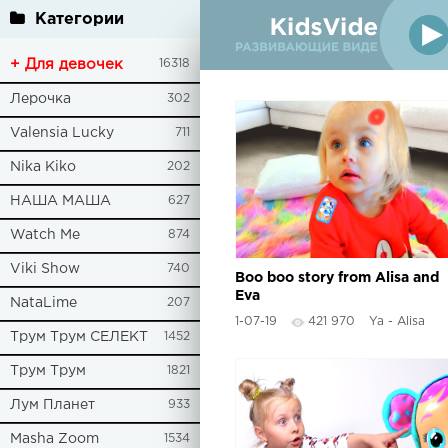
Категории
+ Для девочек
16318
Лерочка
302
Valensia Lucky
711
Nika Kiko
202
НАША МАША
627
Watch Me
874
Viki Show
740
Boo boo story from Alisa and
Eva
NataLime
207
1-07-19
421 970
Ya - Alisa
Трум Трум СЕЛЕКТ
1452
Трум Трум
1821
Лум Планет
933
Masha Zoom
1534