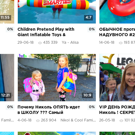
11:55
4:7
0%
Children Pretend Play with
0%
ОБЫЧНОЕ прот
Giant Inflatable Toys &
НАДУВНОГО #2 
swimming in the pool
играют в БАССЕ
29-06-18
435 339
Ya - Alisa
14-06-18
193 87
НАДУВАШКАМИ
ЧЕЛЛЕНДЖ 201
12:21
10:9
0%
Почему Николь ОПЯТЬ идет
0%
VIP ДЕНЬ РОЖ
в ШКОЛУ ??? Самый
Николь ! СЕКРЕ
обычный день или MY DAILY
LEGOLAND и М
 Family
4-06-18
263 904
Nikol & Cool Family
26-05-18
101 9
ROUTINE
СЮРПРИЗ от род
IPhone X в 9 лет