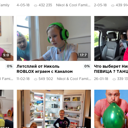
МАРГАРИТА стала МАМОЙ /
КАНАЛА / Супе
Family
4-05-18
432 235
Nikol & Cool Family
2-05-18
439 91
МЫ Круче ВСЕХ /
5:0
17:7
0%
Летсплей от Николь
0%
Что выберет Ни
ROBLOX играем с Каналом
ПЕВИЦА ? ТАН
DAMON роблокс как
АКТРИСА ? Али
 Family
11-02-18
549 502
Nikol & Cool Family
26-01-18
339 13
майнкрафт ROBLOX Nikol
БУТЕРБРОД ! В
Master Gamer
ДРАМА !