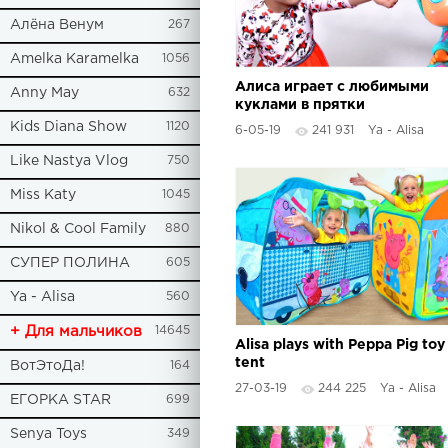
Алёна Венум
267
Amelka Karamelka
1056
Алиса играет с любимыми
Anny May
632
куклами в прятки
Kids Diana Show
1120
6-05-19
241 931
Ya - Alisa
Like Nastya Vlog
750
Miss Katy
1045
Nikol & Cool Family
880
СУПЕР ПОЛИНА
605
Ya - Alisa
560
+ Для мальчиков
14645
Alisa plays with Peppa Pig toy
tent
ВотЭтоДа!
164
27-03-19
244 225
Ya - Alisa
ЕГОРКА STAR
699
Senya Toys
349