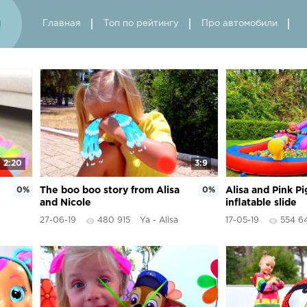
Главная
Топ по рейтингу
Про автомобили
2:20
3:9
0%
The boo boo story from Alisa
0%
Alisa and Pink Pi
and Nicole
inflatable slide
27-06-19
480 915
Ya - Alisa
17-05-19
554 6