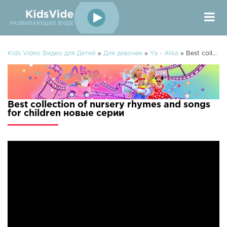
Kids Video Видео для Детей
»
Для девочек
»
Ya - Alisa
» Best collection of nursery rhymes and songs for children
Best collection of nursery rhymes and songs
for children новые серии