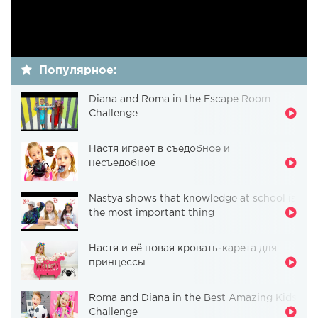
Популярное:
Diana and Roma in the Escape Room
Challenge
Настя играет в съедобное и
несъедобное
Nastya shows that knowledge at school is
the most important thing
Настя и её новая кровать-карета для
принцессы
Roma and Diana in the Best Amazing Kids
Challenge