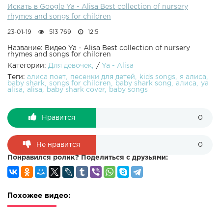
Искать в Google Ya - Alisa Best collection of nursery
rhymes and songs for children
23-01-19
513 769
12:5
Название: Видео Ya - Alisa Best collection of nursery
rhymes and songs for children
Категории:
Для девочек
/
Ya - Alisa
Теги:
алиса поет
песенки для детей
kids songs
я алиса
baby shark
songs for children
baby shark song
алиса
ya
alisa
alisa
baby shark cover
baby songs
Нравится
0
Не нравится
0
Понравился ролик? Поделиться с друзьями:
Похожее видео: