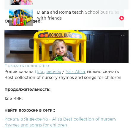
Diana and Roma teach School bus rules
with friends
Описание видео:
Показать полностью
Ролик канала
Для девочек
/
Ya - Alisa
, можно скачать
Best collection of nursery rhymes and songs for children
Продолжительность:
12:5 мин.
instagram Alisa - Subscribe YA - Alisa Subscribe Я - Алиса
Найти похожее в сети::
If you happy song Baby shark song Do you like song
Искать в Яндексе Ya - Alisa Best collection of nursery
rhymes and songs for children