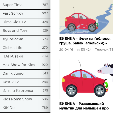
Super Tima
787
Fast Sergey
607
Dima Kids TV
428
Boys and Toys
529
БИБИКА - Фрукты (яблоко,
Луномосик
733
груша, банан, апельсин) -
Glebka Life
270
Развивающий мультик для
20-04-16
131 424
Теремок Т
малышей
ПАПА тайм
874
Max Show for Kids
920
Danik Junior
543
Kostik Tv
284
Илья и Картонка
275
Kids Roma Show
686
БИБИКА - Развивающий
KiKiDo
789
мультик для малышей про
животных (Корова, лошадь,