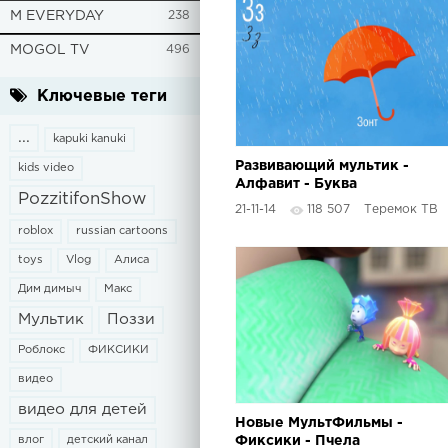
M EVERYDAY
238
MOGOL TV
496
Ключевые теги
...
kapuki kanuki
Развивающий мультик -
kids video
Алфавит - Буква
PozzitifonShow
&quot;З&quot;
21-11-14
118 507
Теремок ТВ
roblox
russian cartoons
toys
Vlog
Алиса
Дим димыч
Макс
Мультик
Поззи
Роблокс
ФИКСИКИ
видео
видео для детей
Новые МультФильмы -
влог
детский канал
Фиксики - Пчела