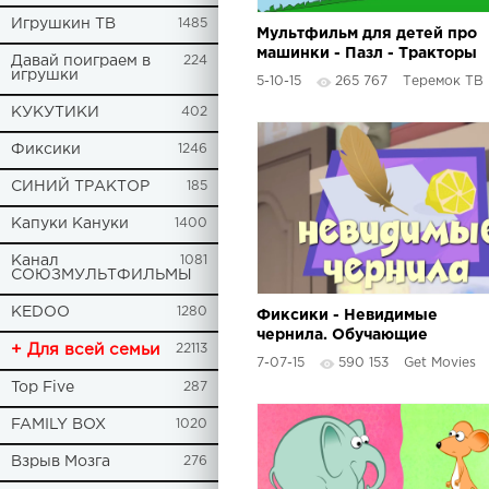
Игрушкин ТВ
1485
Мультфильм для детей про
машинки - Пазл - Тракторы
Давай поиграем в
224
- Часть 1
игрушки
5-10-15
265 767
Теремок ТВ
КУКУТИКИ
402
Фиксики
1246
СИНИЙ ТРАКТОР
185
Капуки Кануки
1400
Канал
1081
СОЮЗМУЛЬТФИЛЬМЫ
KEDOO
1280
Фиксики - Невидимые
чернила. Обучающие
+ Для всей семьи
22113
мультики для детей
7-07-15
590 153
Get Movies
Top Five
287
FAMILY BOX
1020
Взрыв Мозга
276