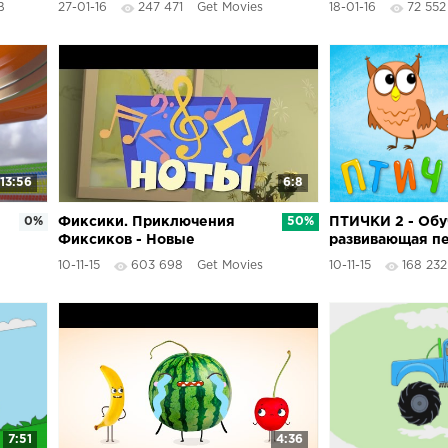
В
27-01-16
247 471
Get Movies
18-01-16
72 552
13:56
6:8
0%
Фиксики. Приключения
50%
ПТИЧКИ 2 - Об
Фиксиков - Новые
развивающая пе
МультФильмы - Ноты
детей - Мультик
10-11-15
603 698
Get Movies
10-11-15
168 232
малышей про п
7:51
4:36