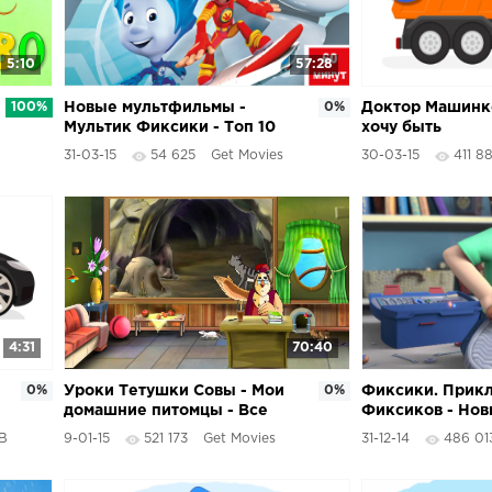
5:10
57:28
100%
Новые мультфильмы -
0%
Доктор Машинко
Мультик Фиксики - Топ 10
хочу быть
лучших серий
31-03-15
54 625
Get Movies
30-03-15
411 8
4:31
70:40
0%
Уроки Тетушки Совы - Мои
0%
Фиксики. Прик
домашние питомцы - Все
Фиксиков - Но
серии подряд
мультфильмы -
В
9-01-15
521 173
Get Movies
31-12-14
486 01
Инструменты