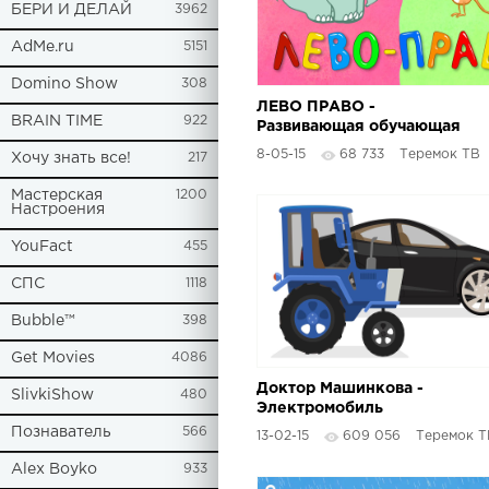
БЕРИ И ДЕЛАЙ
3962
AdMe.ru
5151
Domino Show
308
ЛЕВО ПРАВО -
BRAIN TIME
922
Развивающая обучающая
детская песенка для
8-05-15
68 733
Теремок ТВ
Хочу знать все!
217
малышей - Веселые
мультики
Мастерская
1200
Настроения
YouFact
455
СПС
1118
Bubble™
398
Get Movies
4086
Доктор Машинкова -
SlivkiShow
480
Электромобиль
Познаватель
566
13-02-15
609 056
Теремок Т
Alex Boyko
933