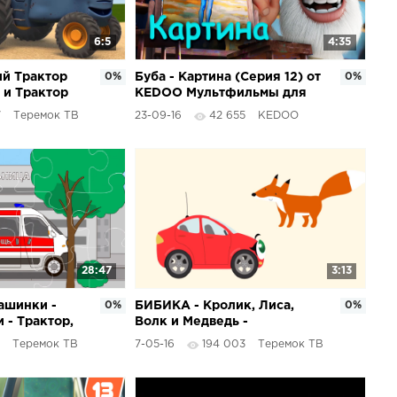
6:5
4:35
ий Трактор
0%
Буба - Картина (Серия 12) от
0%
 и Трактор
KEDOO Мультфильмы для
ами и учатся
детей
7
Теремок ТВ
23-09-16
42 655
KEDOO
3
28:47
3:13
ашинки -
0%
БИБИКА - Кролик, Лиса,
0%
и - Трактор,
Волк и Медведь -
на,
Развивающий мультик для
Теремок ТВ
7-05-16
194 003
Теремок ТВ
вакуатор
детей про машинки и
животных