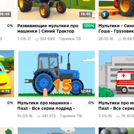
38:49
19:46
0%
Развивающие мультики про
100%
Мультики - Син
машинки | Синий Трактор
Гоша - Грузовик
Гоша - Все серии - Учимся
играют с шарик
В
7-06-17
553 699
Теремок ТВ
28-10-16
19 66
считать, запоминаем цвета
считать от 1 до 
4:39
32:44
0%
Мультики про машинки -
0%
Мультики про м
Пазл - Все серии подряд -
Пазл - Все сери
Тракторы, Прицепы,
Пожарная маши
10-05-16
481 972
Теремок ТВ
7-05-16
76 605
Вездеходы
Внедорожник, Э