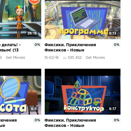
26:16
6:13
 делать! -
0%
Фиксики. Приключения
0%
ивым! (13
Фиксиков - Новые
МультФильмы - Программа
9
Get Movies
15-02-16
535 452
Get Movies
6:5
6:17
лючения
0%
Фиксики. Приключения
0%
вые
Фиксиков - Новые
Красота
МультФильмы -