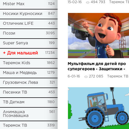
15-02-16
494 793
Теремок Т
Mister Max
1124
овца, свинья)
Носики Курносики
847
Отличник LIFE
443
Поззи
3095
Super Senya
199
+ Для малышей
17234
Теремок Kids
1862
Мультфильм для детей про
супергероев - Защитники -
Маша и Медведь
1279
Астероид - 1 серия
6-01-16
272 085
Теремок ТВ
Грузовичок Лева
321
Песенки ТВ
453
ТВ Деткам
1180
Анимашка
561
Познавашка
Теремок ТВ
3319