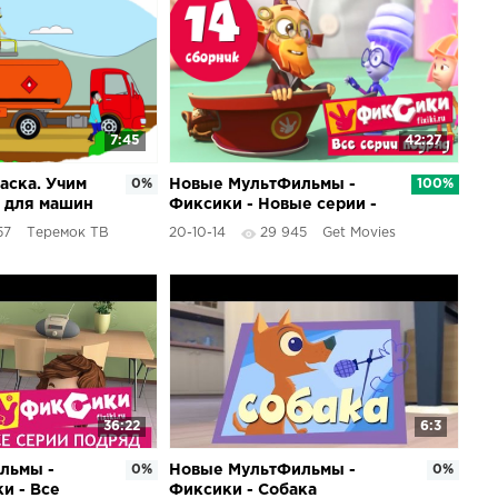
7:45
42:27
аска. Учим
0%
Новые МультФильмы -
100%
о для машин
Фиксики - Новые серии -
Сборник 14 (81-87 серии)
57
Теремок ТВ
20-10-14
29 945
Get Movies
36:22
6:3
льмы -
0%
Новые МультФильмы -
0%
и - Все
Фиксики - Собака