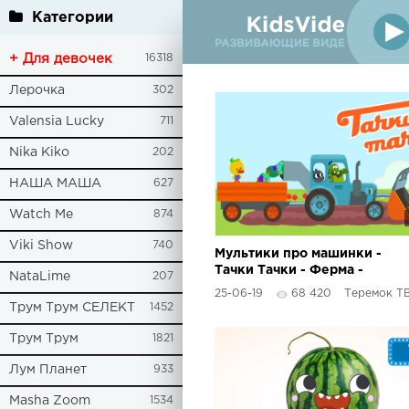
Категории
+ Для девочек
16318
Лерочка
302
Valensia Lucky
711
Nika Kiko
202
НАША МАША
627
Watch Me
874
Viki Show
740
Мультики про машинки -
Тачки Тачки - Ферма -
NataLime
207
Летняя серия!
25-06-19
68 420
Теремок Т
Трум Трум СЕЛЕКТ
1452
Трум Трум
1821
Лум Планет
933
Masha Zoom
1534