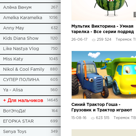
Алёна Венум
267
Amelka Karamelka
1056
Мультик Викторина - Умная
Anny May
632
тарелка - Все серии подряд
- Развивающие, обучающие
Kids Diana Show
1120
26-06-17
259 524
Теремок Т
мультики для детей
Like Nastya Vlog
750
Miss Katy
1045
Nikol & Cool Family
880
СУПЕР ПОЛИНА
605
Ya - Alisa
560
+ Для мальчиков
14645
Синий Трактор Гоша -
Грузовик и Трактор играют
ВотЭтоДа!
164
в прятки и собирают
15-08-16
623 515
Теремок ТВ
пирамидку - Мультики про
ЕГОРКА STAR
699
машинки
Senya Toys
349