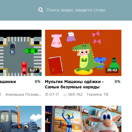
5:27
38:42
машинки
0%
Мультик Машины одёжки -
0%
Самые безумные наряды
реход!
Лизы! Сборник
2
Анимашка Познавашка
31-07-17
569 762
Теремок ТВ
мультфильмов для детей