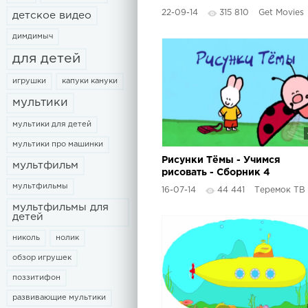
22-09-14
315 810
Get Movies
детское видео
димдимыч
для детей
игрушки
капуки кануки
мультики
мультики для детей
мультики про машинки
Рисунки Тёмы - Учимся
мультфильм
рисовать - Сборник 4
мультфильмы
16-07-14
44 441
Теремок ТВ
мультфильмы для
детей
николь
нолик
обзор игрушек
поззитифон
развивающие мультики