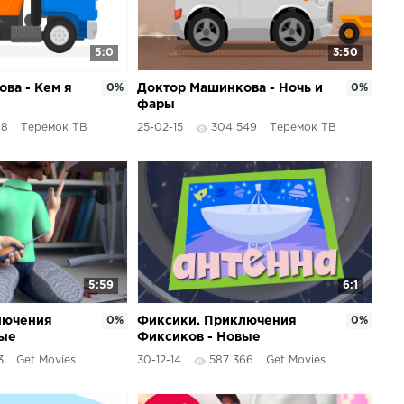
5:0
3:50
ва - Кем я
0%
Доктор Машинкова - Ночь и
0%
фары
88
Теремок ТВ
25-02-15
304 549
Теремок ТВ
5:59
6:1
лючения
0%
Фиксики. Приключения
0%
вые
Фиксиков - Новые
мультфильмы - Антенна
3
Get Movies
30-12-14
587 366
Get Movies