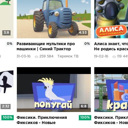
3:8
4:53
0%
Развивающие мультики про
0%
Алиса знает, что
машинки | Синий Трактор
Не родись крас
Гоша | Лёгкое и тяжёлое,
серия)
В
31-03-16
259 584
Теремок ТВ
19-02-16
119 44
или Застрявший мячик
2:32
6:8
100%
Фиксики. Приключения
100%
Фиксики. Прик
Фиксиков - Новые
Фиксиков - Но
МультФильмы - Попугай
МультФильмы - 