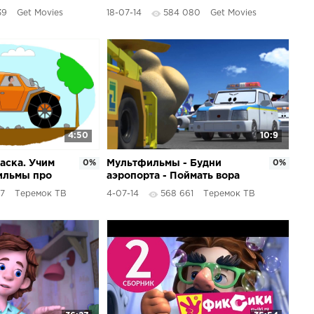
 Сборник 13
39
Get Movies
18-07-14
584 080
Get Movies
4:50
10:9
аска. Учим
0%
Мультфильмы - Будни
0%
ильмы про
аэропорта - Поймать вора
ходы -
(31 серия)
47
Теремок ТВ
4-07-14
568 661
Теремок ТВ