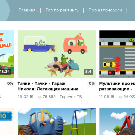
Главная
Топ по рейтингу
Про автомобили
18:34
5:4
0%
Тачки - Тачки - Гараж
0%
Мультики про 
Николя: Летающая машина,
развивающие -
Фургон мороженщика,
Пешеходный пе
В
26-02-19
76 885
Теремок ТВ
12-06-18
54 02
Чудо-машина