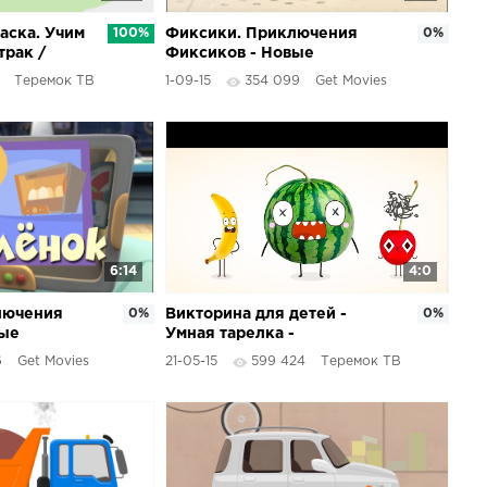
аска. Учим
100%
Фиксики. Приключения
0%
трак /
Фиксиков - Новые
МультФильмы - Аэрозоль
Теремок ТВ
1-09-15
354 099
Get Movies
льтик про
6:14
4:0
лючения
0%
Викторина для детей -
0%
вые
Умная тарелка -
 Цыплёнок
Развивающие мультфильмы
6
Get Movies
21-05-15
599 424
Теремок ТВ