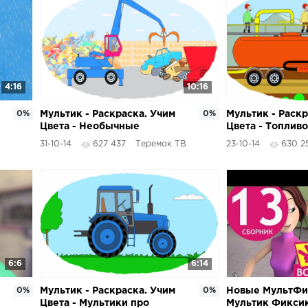
4:16
10:16
0%
Мультик - Раскраска. Учим
0%
Мультик - Раскр
Цвета - Необычные
Цвета - Топлив
Тракторы часть 2
- Часть 2
31-10-14
627 437
Теремок ТВ
23-10-14
630 2
6:6
6:14
0%
Мультик - Раскраска. Учим
0%
Новые МультФи
Цвета - Мультики про
Мультик Фиксик