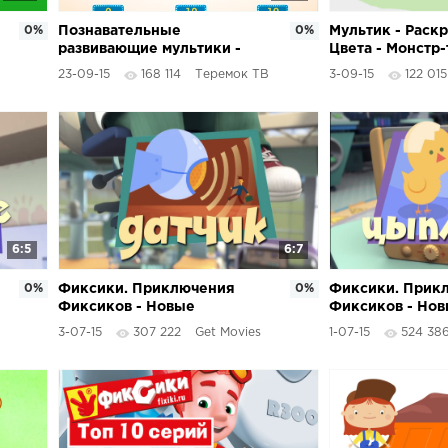
0%
Познавательные
0%
Мультик - Раскр
развивающие мультики -
Цвета - Монстр-
Викторина для детей -
Monster truck -
23-09-15
168 114
Теремок ТВ
3-09-15
122 015
Умная тарелка - Серия 3
Развивающий му
машинки
6:5
6:7
0%
Фиксики. Приключения
0%
Фиксики. Прик
Фиксиков - Новые
Фиксиков - Но
МультФильмы - Датчик
МультФильмы -
3-07-15
307 222
Get Movies
1-07-15
524 38