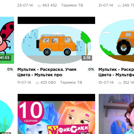
машинки - Тракторы - Часть
серии подряд -
23-07-14
463 452
Теремок ТВ
21-07-14
249 7
1
(серии 75-80)
41:55
5:16
0%
Мультик - Раскраска. Учим
0%
Мультик - Раскр
Цвета - Мультик про
Цвета - Мультф
машинки - Вездеходы -
машины - Везде
11-07-14
425 080
Теремок ТВ
10-07-14
352 1
Часть 1
Часть 2