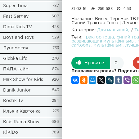
Super Tima
787
31-03-16
259 583
4:53
Fast Sergey
607
Название: Видео Теремок ТВ 
Синий Трактор Гоша | Лёгкое
Dima Kids TV
428
Категории:
Для малышей
/
Т
Теги:
трактор гоша
синий тра
Boys and Toys
529
развивающие мультфильмы
cartoons
мультфильмi
лучши
Луномосик
733
Glebka Life
270
Нравится
0
ПАПА тайм
874
Понравился ролик? Поделить
Max Show for Kids
920
Danik Junior
543
Kostik Tv
284
Илья и Картонка
275
Kids Roma Show
686
KiKiDo
789