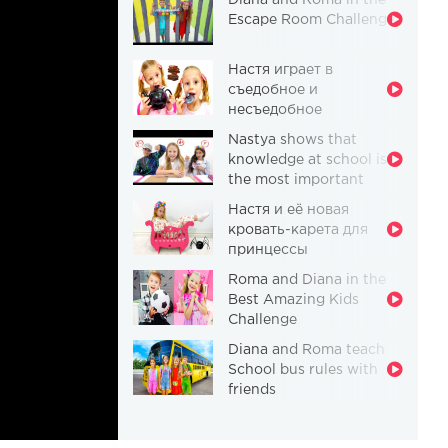
Diana and Roma in the
Escape Room Challenge
Настя играет в
съедобное и
несъедобное
Nastya shows that
knowledge at school is
the most important
thing
Настя и её новая
кровать-карета для
принцессы
Roma and Diana in the
Best Amazing Kids
Challenge
Diana and Roma teach
School bus rules with
friends