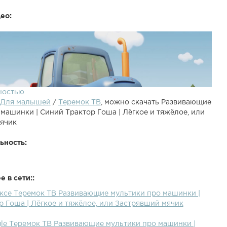
ео:
ностью
Для малышей
/
Теремок ТВ
, можно скачать Развивающие
машинки | Синий Трактор Гоша | Лёгкое и тяжёлое, или
ячик
ьность:
 в сети::
развивающего мультфильма для малышей "Трактор
ексе Теремок ТВ Развивающие мультики про машинки |
й синий трактор и грузовик играют на детской площадке
 Гоша | Лёгкое и тяжёлое, или Застрявший мячик
а бросает мячик слишком сильно, и он застревает на
е его достать? Сначала Гоша пытается снять его своим
gle Теремок ТВ Развивающие мультики про машинки |