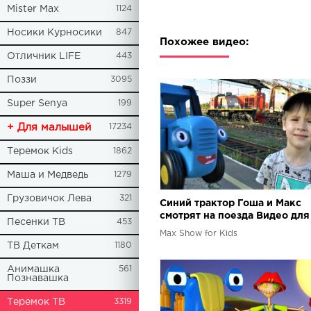
Mister Max
1124
Носики Курносики
847
Похожее видео:
Отличник LIFE
443
Поззи
3095
Super Senya
199
+ Для малышей
17234
Теремок Kids
1862
Маша и Медведь
1279
Грузовичок Лева
321
Синий трактор Гоша и Макс
смотрят на поезда Видео для
Песенки ТВ
453
про синий трактор и поезда
Max Show for Kids
ТВ Деткам
1180
Анимашка
561
Познавашка
Теремок ТВ
3319