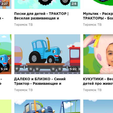
2:27
2:6
Песни для детей - ТРАКТОР |
Мультик - Раскр
 -
Веселая развивающая и
ТРАКТОРЫ - Бол
обучающая песенка про Синий
серии - Мультф
Теремок ТВ
Теремок ТВ
Трактор!
машинки
5:24
5:22
-
ДАЛЕКО и БЛИЗКО - Синий
КУКУТИКИ - Ве
е
Трактор - Развивающие и
детей про живот
обучающие песни для детей про
Сборник
Теремок ТВ
Теремок ТВ
машинки, паровозики