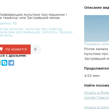
Описание вид
Развивающие мультики про машинки |
 и тяжёлое, или Застрявший мячик
еремок ТВ
ктор мультик
мультик про трактор
мультики для малышей
cartoons
Russian
е муль...
Показать пол
Ролик канала
Не нравится
0
мультики про 
ся с друзьями:
Застрявший м
Продолжител
4:53 мин.
Найти похожее
Новая серия 
Искать в Янд
Гоша"! Веселы
Синий Трактор
в мяч, но Гош
дереве. Как ж
Искать в Goo