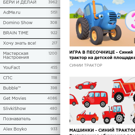
БЕРИ И ДЕЛАЙ
3962
AdMe.ru
5151
Domino Show
308
BRAIN TIME
922
Хочу знать все!
217
ИГРА В ПЕСОЧНИЦЕ - Синий
Мастерская
1200
Настроения
трактор на детской площадке
Мультфильм
СИНИЙ ТРАКТОР
YouFact
455
СПС
1118
Bubble™
398
Get Movies
4086
SlivkiShow
480
Познаватель
566
Alex Boyko
933
МАШИНКИ - СИНИЙ ТРАКТОР