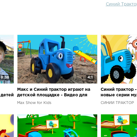
ковшом, но не
Синий Трактор
и бросить в м
бумажный сам
кубик. Что из
узнаем, что т
ставьте лайки
хотим знать 
смотрите нов
и обучающие 
передачи и игр
.Рекомендуем 
песенка: Раск
8:38
4:1
Макс и Синий трактор играют на
Синий трактор 
 детей
детской площадке - Видео для
новые серии му
детей
песни вместе
Max Show for Kids
СИНИЙ ТРАКТОР