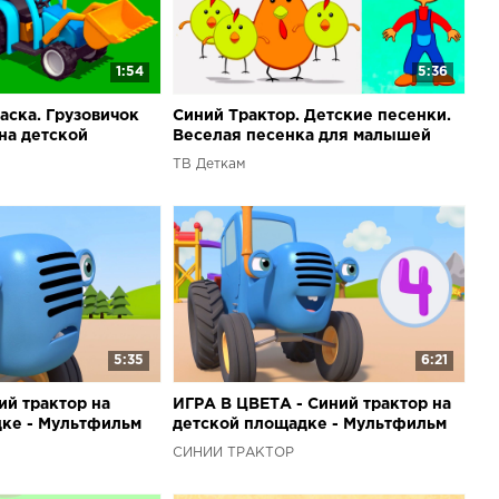
1:54
5:36
аска. Грузовичок
Синий Трактор. Детские песенки.
на детской
Веселая песенка для малышей
ТВ Деткам
5:35
6:21
й трактор на
ИГРА В ЦВЕТА - Синий трактор на
ке - Мультфильм
детской площадке - Мультфильм
для детей
СИНИЙ ТРАКТОР