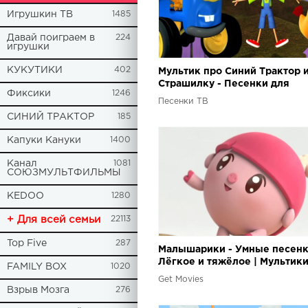
Игрушкин ТВ
1485
Давай поиграем в
224
игрушки
КУКУТИКИ
402
Мультик про Синий Трактор 
Страшилку - Песенки для
Фиксики
1246
малышей
Песенки ТВ
СИНИЙ ТРАКТОР
185
Капуки Кануки
1400
Канал
1081
СОЮЗМУЛЬТФИЛЬМЫ
KEDOO
1280
+ Для всей семьи
22113
Top Five
287
Малышарики - Умные песенк
Лёгкое и тяжёлое | Мультики
FAMILY BOX
1020
самых маленьких
Get Movies
Взрыв Мозга
276