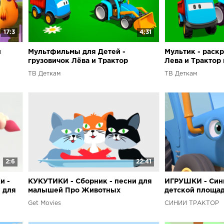
17:3
4:31
и
Мультфильмы для Детей -
Мультик - раскр
грузовичок Лёва и Трактор
Лева и Трактор 
площадке
ТВ Деткам
ТВ Деткам
2:6
22:41
и -
КУКУТИКИ - Сборник - песни для
ИГРУШКИ - Сини
 для
малышей Про Животных
детской площад
про машинки
Get Movies
СИНИЙ ТРАКТОР