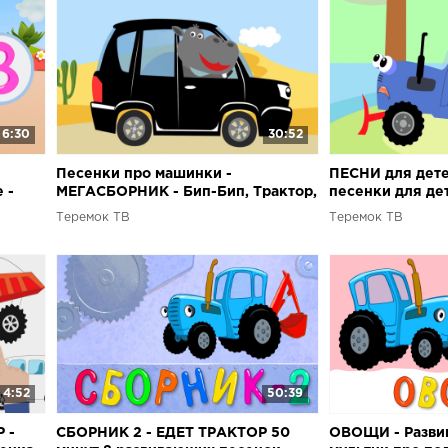
6:30
30:52
Песенки про машинки -
ПЕСНИ для дете
 -
МЕГАСБОРНИК - Бип-Бип, Трактор,
песенки для де
Кукутики и другие песни подряд
Теремок ТВ
Теремок ТВ
4:52
50:39
 -
СБОРНИК 2 - ЕДЕТ ТРАКТОР 50
ОВОЩИ - Разви