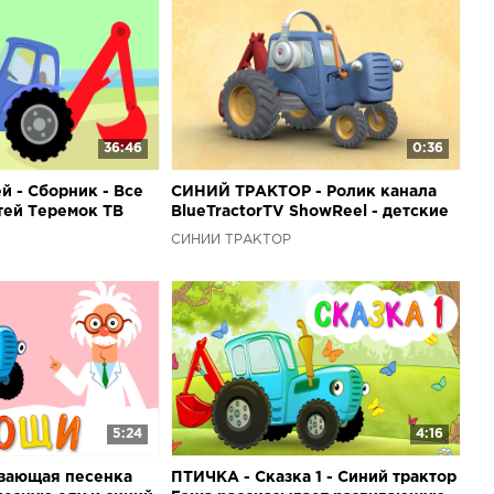
36:46
0:36
й - Сборник - Все
СИНИЙ ТРАКТОР - Ролик канала
тей Теремок ТВ
BlueTractorTV ShowReel - детские
обучающие развивающие песенки
СИНИЙ ТРАКТОР
мультики
5:24
4:16
вающая песенка
ПТИЧКА - Сказка 1 - Синий трактор