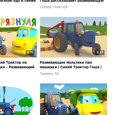
лезную еду и синий
Гоша рассказывает развивающую
тей малышей
добрую историю для детей
СИНИЙ ТРАКТОР
малышей
6:31
5:27
ий Трактор на
Развивающие мультики про
ке - Развивающий
машинки | Синий Трактор Гоша |
 для малышей про
Большой грузовик на игровой
Теремок ТВ
площадке