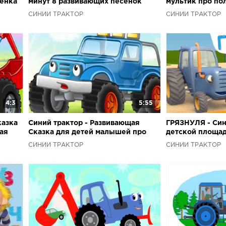
енка
минут 8 развивающих песенок
мультик про по
ля
мультиков для детей про трактора
трактор для де
СИНИЙ ТРАКТОР
СИНИЙ ТРАКТОР
и машинки
4:3
5:55
казка
Синий трактор - Развивающая
ГРЯЗНУЛЯ - Син
ая
Сказка для детей малышей про
детской площад
для
машины Как Джип стал
3D мультфильм
СИНИЙ ТРАКТОР
СИНИЙ ТРАКТОР
полицейской машиной
машинки