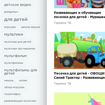
детское видео
димдимыч
Развивающие и обучающие
песенки для детей - Мурашки
для детей
Алфавит (Учим буквы)
Теремок ТВ
игрушки
капуки кануки
мультики
мультики для детей
мультики про машинки
мультфильм
мультфильмы
мультфильмы для
детей
Песенка для детей - ОВОЩИ 
Синий Трактор - Развивающи
николь
нолик
мультики для малышей
Теремок ТВ
обзор игрушек
поззитифон
развивающие мультики