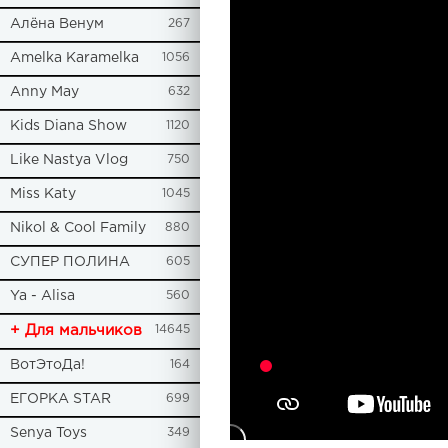
Алёна Венум
267
Amelka Karamelka
1056
Anny May
632
Kids Diana Show
1120
Like Nastya Vlog
750
Miss Katy
1045
Nikol & Cool Family
880
СУПЕР ПОЛИНА
605
Ya - Alisa
560
+ Для мальчиков
14645
ВотЭтоДа!
164
ЕГОРКА STAR
699
Senya Toys
349