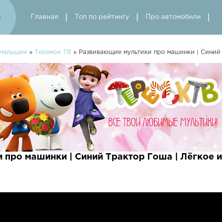
Главная
Топ по рейтингу
Про автомобили
 малышей
»
Теремок ТВ
» Развивающие мультики про машинки | Синий 
 про машинки | Синий Трактор Гоша | Лёгкое 