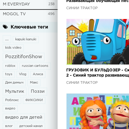
Развивающая обучающая пес
M EVERYDAY
238
мультик про цвета технику д
СИНИЙ ТРАКТОР
детей малышей
MOGOL TV
496
Ключевые теги
...
kapuki kanuki
kids video
PozzitifonShow
roblox
russian cartoons
ГРУЗОВИК И БУЛЬДОЗЕР - С
toys
Vlog
Алиса
2 - Синий трактор развивающ
сказка про рабочие машины 
Дим димыч
Макс
СИНИЙ ТРАКТОР
детей
Мультик
Поззи
Роблокс
ФИКСИКИ
видео
видео для детей
влог
детский канал