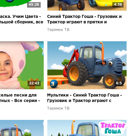
45:26
4:39
аска. Учим Цвета -
Синий Трактор Гоша - Грузовик и
ьшой сборник, все
Трактор играют в прятки и
ильмы про
собирают пирамидку - Мультики
Теремок ТВ
про машинки
22:43
6:5
селые песни для
Мультики - Синий Трактор Гоша -
ных - Все серии -
Грузовик и Трактор играют с
шариками и учатся считать от 1 до
Теремок ТВ
3