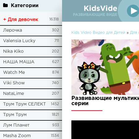
Категории
+ Для девочек
16318
Лерочка
302
Kids Video Видео для Детей
»
Для
Valensia Lucky
711
Nika Kiko
202
НАША МАША
627
Watch Me
874
Viki Show
740
NataLime
207
Развивающие мультики
серии
Трум Трум СЕЛЕКТ
1452
Трум Трум
1821
Лум Планет
933
Masha Zoom
1534