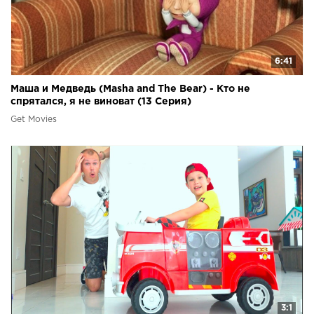
6:41
Маша и Медведь (Masha and The Bear) - Кто не
спрятался, я не виноват (13 Серия)
Get Movies
3:1