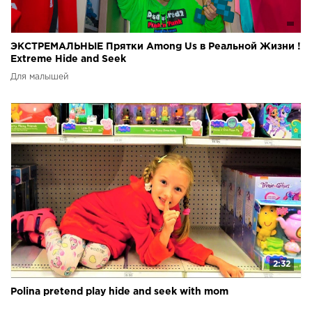
ЭКСТРЕМАЛЬНЫЕ Прятки Among Us в Реальной Жизни !
Extreme Hide and Seek
Для малышей
2:32
Polina pretend play hide and seek with mom