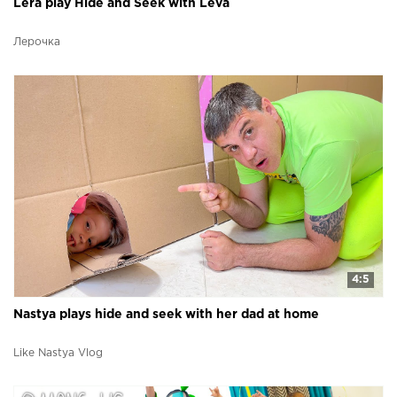
Lera play Hide and Seek with Leva
Лерочка
4:5
Nastya plays hide and seek with her dad at home
Like Nastya Vlog