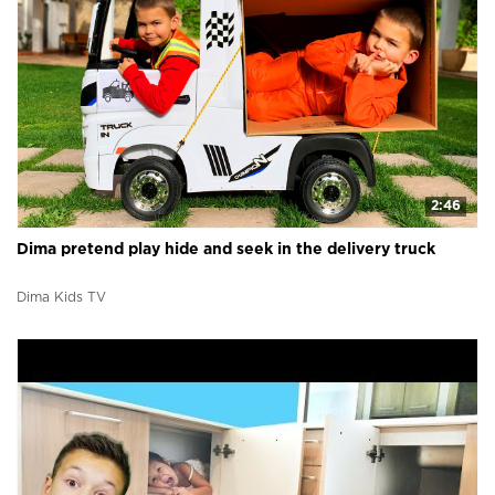
2:46
Dima pretend play hide and seek in the delivery truck
Dima Kids TV