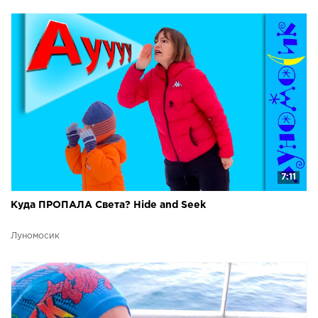
7:11
Куда ПРОПАЛА Света? Hide and Seek
Луномосик