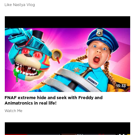
Like Nastya Vlog
15:33
FNAF extreme hide and seek with Freddy and
Animatronics in real life!
Watch Me