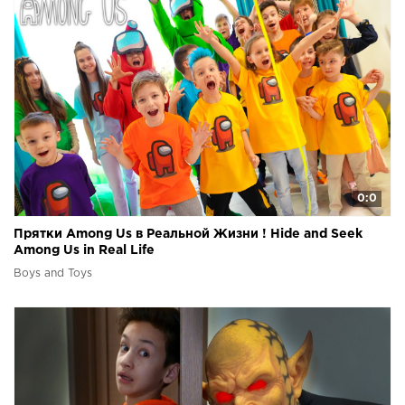
0:0
Прятки Among Us в Реальной Жизни ! Hide and Seek
Among Us in Real Life
Boys and Toys