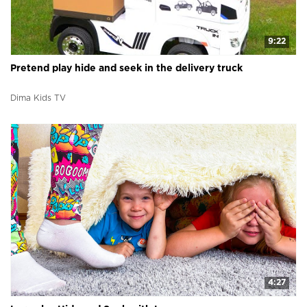
9:22
Pretend play hide and seek in the delivery truck
Dima Kids TV
4:27