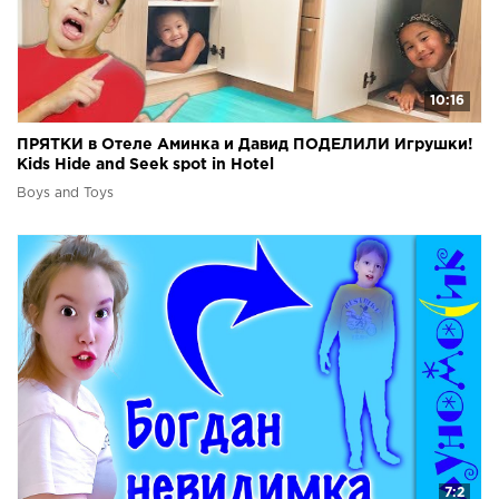
10:16
ПРЯТКИ в Отеле Аминка и Давид ПОДЕЛИЛИ Игрушки!
Kids Hide and Seek spot in Hotel
Boys and Toys
7:2