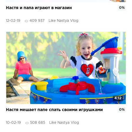
Настя и папа играют в магазин
0%
12-02-19
409 937
Like Nastya Vlog
4:12
Настя мешает папе спать своими игрушками
0%
10-02-19
508 685
Like Nastya Vlog