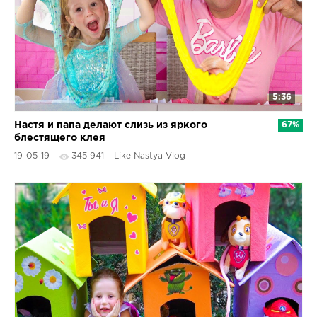
5:36
Настя и папа делают слизь из яркого
67%
блестящего клея
19-05-19
345 941
Like Nastya Vlog