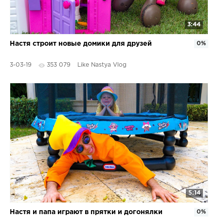
3:44
Настя строит новые домики для друзей
0%
3-03-19
353 079
Like Nastya Vlog
5:14
Настя и папа играют в прятки и догонялки
0%