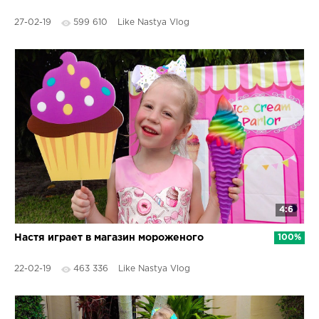
27-02-19
599 610
Like Nastya Vlog
4:6
Настя играет в магазин мороженого
100%
22-02-19
463 336
Like Nastya Vlog