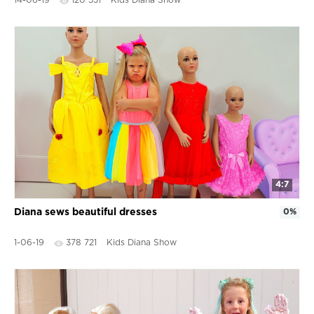
14-06-19
120 531
Kids Diana Show
4:7
Diana sews beautiful dresses
0%
1-06-19
378 721
Kids Diana Show