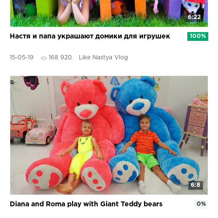
6:22
Настя и папа украшают домики для игрушек
100%
15-05-19
168 920
Like Nastya Vlog
6:8
Diana and Roma play with Giant Teddy bears
0%