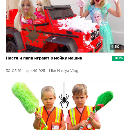
4:50
Настя и папа играют в мойку машин
100%
30-05-19
449 925
Like Nastya Vlog