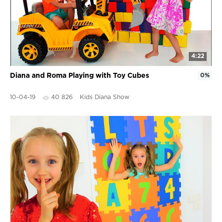
4:22
Diana and Roma Playing with Toy Cubes
0%
10-04-19
40 826
Kids Diana Show