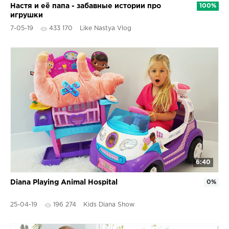
Настя и её папа - забавные истории про
100%
игрушки
7-05-19
433 170
Like Nastya Vlog
6:40
Diana Playing Animal Hospital
0%
25-04-19
196 274
Kids Diana Show