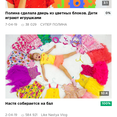
3:1
Полина сделала дверь из цветных блоков. Дети
0%
играют игрушками
7-04-19
38 029
СУПЕР ПОЛИНА
10:4
Настя собирается на бал
100%
2-04-19
584 921
Like Nastya Vlog