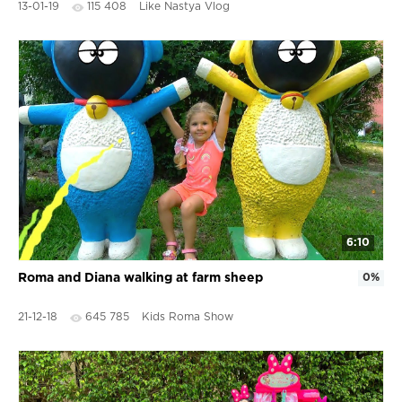
13-01-19
115 408
Like Nastya Vlog
6:10
Roma and Diana walking at farm sheep
0%
21-12-18
645 785
Kids Roma Show