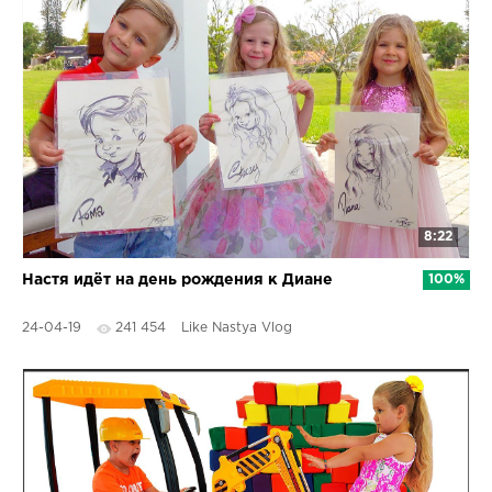
8:22
Настя идёт на день рождения к Диане
100%
24-04-19
241 454
Like Nastya Vlog