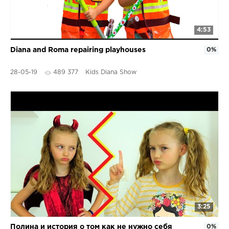
4:53
Diana and Roma repairing playhouses
0%
28-05-19
489 377
Kids Diana Show
3:25
Полина и история о том как не нужно себя
0%