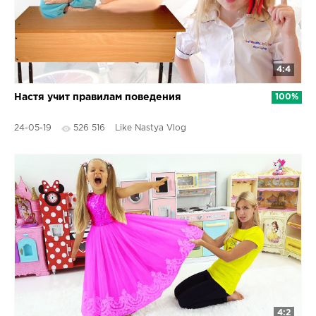
4:4
Настя учит правилам поведения
100%
24-05-19
526 516
Like Nastya Vlog
4:2