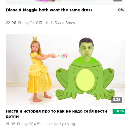
Diana & Maggie both want the same dress
0%
22-05-19
114 013
Kids Diana Show
3:38
Настя и история про то как не надо себя вести
100%
детям
21-05-19
384 511
Like Nastya Vlog