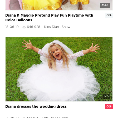
3:48
Diana & Maggie Pretend Play Fun Playtime with
0%
Color Balloons
18-06-19
646 928
Kids Diana Show
3:3
Diana dresses the wedding dress
0%