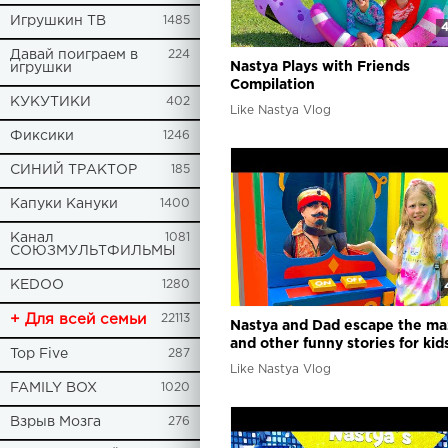
Игрушкин ТВ
1485
4
Давай поиграем в
224
Nastya Plays with Friends
игрушки
Compilation
КУКУТИКИ
402
Like Nastya Vlog
Фиксики
1246
СИНИЙ ТРАКТОР
185
Капуки Кануки
1400
Канал
1081
СОЮЗМУЛЬТФИЛЬМЫ
KEDOO
1280
+ Для всей семьи
22113
Nastya and Dad escape the m
and other funny stories for kid
Top Five
287
Like Nastya Vlog
FAMILY BOX
1020
Взрыв Мозга
276