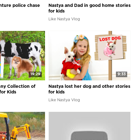
nture police chase
Nastya and Dad in good home stories
for kids
Like Nastya Vlog
19:29
9:33
ny Collection of
Nastya lost her dog and other stories
or Kids
for kids
Like Nastya Vlog