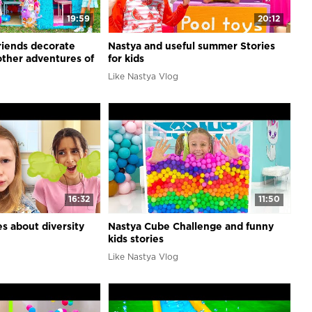
19:59
20:12
riends decorate
Nastya and useful summer Stories
other adventures of
for kids
Like Nastya Vlog
16:32
11:50
es about diversity
Nastya Cube Challenge and funny
kids stories
Like Nastya Vlog