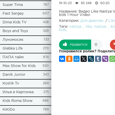
19-10-23
85 248
60:20
Super Tima
787
Название: Видео Like Nastya Vl
Fast Sergey
607
kids 1 Hour Video
Категории:
Для девочек
/
Lik
Dima Kids TV
428
Теги:
nastya
like
nastya
ki
kids
Boys and Toys
529
Луномосик
733
Нравится
0
Glebka Life
270
Понравился ролик? Поделить
ПАПА тайм
874
Max Show for Kids
920
Danik Junior
543
Kostik Tv
284
Илья и Картонка
275
Kids Roma Show
686
KiKiDo
789