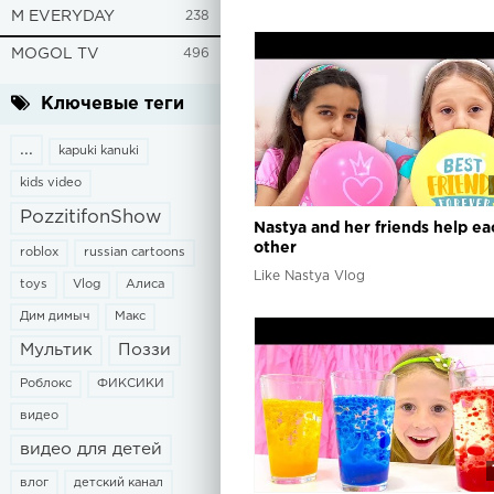
M EVERYDAY
238
MOGOL TV
496
Ключевые теги
...
kapuki kanuki
kids video
PozzitifonShow
Nastya and her friends help ea
other
roblox
russian cartoons
Like Nastya Vlog
toys
Vlog
Алиса
Дим димыч
Макс
Мультик
Поззи
Роблокс
ФИКСИКИ
видео
видео для детей
влог
детский канал