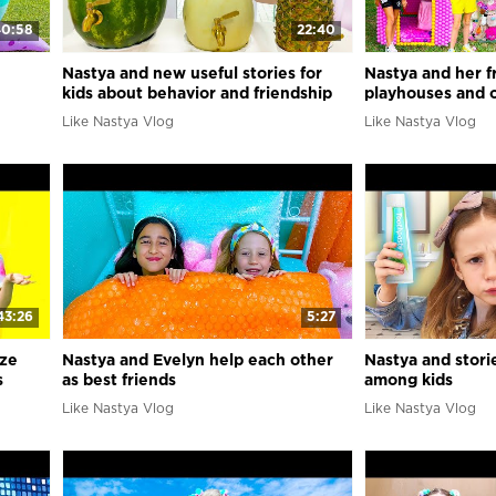
0:58
22:40
Nastya and new useful stories for
Nastya and her f
kids about behavior and friendship
playhouses and 
friends.
Like Nastya Vlog
Like Nastya Vlog
43:26
5:27
aze
Nastya and Evelyn help each other
Nastya and stori
s
as best friends
among kids
Like Nastya Vlog
Like Nastya Vlog