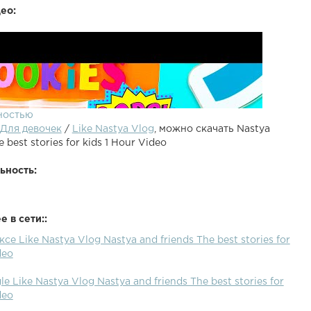
ео:
ностью
Для девочек
/
Like Nastya Vlog
, можно скачать Nastya
e best stories for kids 1 Hour Video
ьность:
 в сети::
се Like Nastya Vlog Nastya and friends The best stories for
deo
e Like Nastya Vlog Nastya and friends The best stories for
deo