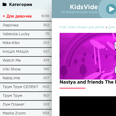
Категории
+ Для девочек
16318
Лерочка
302
Kids Video Видео для Детей
»
Для 
Valensia Lucky
711
Nika Kiko
202
НАША МАША
627
Watch Me
874
Viki Show
740
NataLime
207
Nastya and friends The 
Трум Трум СЕЛЕКТ
1452
Трум Трум
1821
Лум Планет
933
Masha Zoom
1534