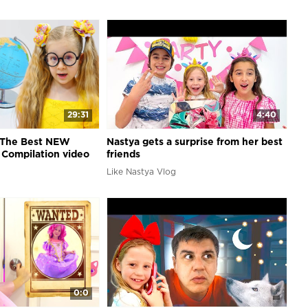
29:31
4:40
 The Best NEW
Nastya gets a surprise from her best
| Compilation video
friends
Like Nastya Vlog
0:0