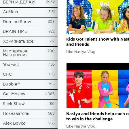
БЕРИ И ДЕЛАЙ
3962
AdMe.ru
5151
Domino Show
308
BRAIN TIME
922
Kids Got Talent show with Nas
Хочу знать все!
217
and friends
Мастерская
1200
Like Nastya Vlog
Настроения
YouFact
455
СПС
1118
Bubble™
398
Get Movies
4086
SlivkiShow
480
Познаватель
566
Nastya and friends help each o
to win in the challenge
Alex Boyko
933
Like Nastya Vlog