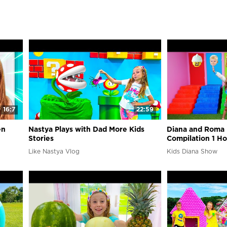
16:7
22:59
en
Nastya Plays with Dad More Kids
Diana and Roma 
Stories
Compilation 1 H
Like Nastya Vlog
Kids Diana Show