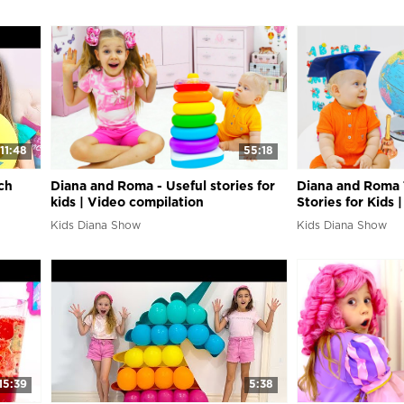
11:48
55:18
ch
Diana and Roma - Useful stories for
Diana and Roma
kids | Video compilation
Stories for Kids 
Kids Diana Show
Kids Diana Show
15:39
5:38