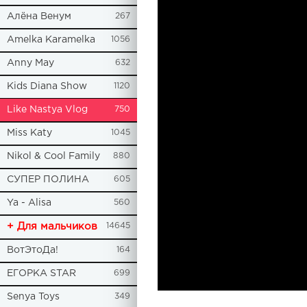
Алёна Венум
267
Amelka Karamelka
1056
Anny May
632
Kids Diana Show
1120
Like Nastya Vlog
750
Miss Katy
1045
Nikol & Cool Family
880
СУПЕР ПОЛИНА
605
Ya - Alisa
560
+ Для мальчиков
14645
ВотЭтоДа!
164
ЕГОРКА STAR
699
Senya Toys
349