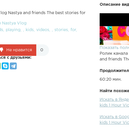
Описание вид
og Nastya and friends The best stories for
e Nastya Vlog
ds
playing
kids
videos
stories
for
Показать пол
Не нравится
0
Ролик канала
ся с друзьями:
and friends Th
Продолжител
60:20 мин.
Найти похожее
Искать в Яндек
kids 1 Hour Vi
Искать в Googl
kids 1 Hour Vi