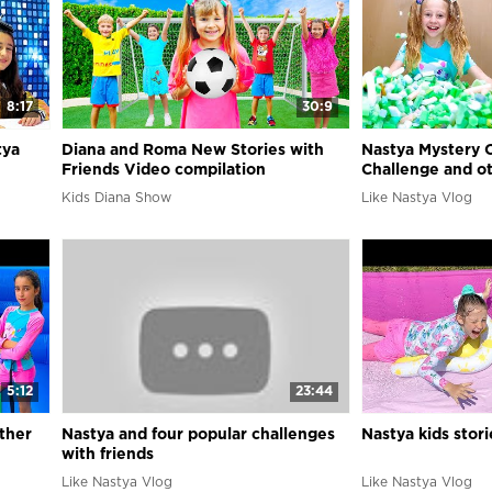
8:17
30:9
tya
Diana and Roma New Stories with
Nastya Mystery 
Friends Video compilation
Challenge and ot
stories
Kids Diana Show
Like Nastya Vlog
5:12
23:44
ther
Nastya and four popular challenges
Nastya kids stor
with friends
Like Nastya Vlog
Like Nastya Vlog