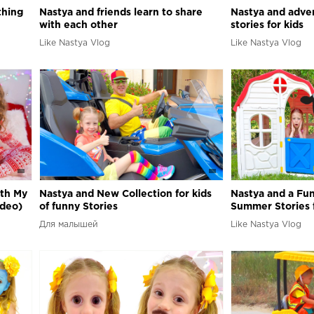
thing
Nastya and friends learn to share
Nastya and adve
with each other
stories for kids
Like Nastya Vlog
Like Nastya Vlog
ith My
Nastya and New Collection for kids
Nastya and a Fun
ideo)
of funny Stories
Summer Stories f
Для малышей
Like Nastya Vlog