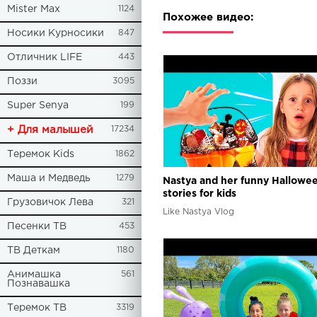
Mister Max
1124
Похожее видео:
Носики Курносики
847
Отличник LIFE
443
Поззи
3095
Super Senya
199
+ Для малышей
17234
Теремок Kids
1862
Маша и Медведь
1279
Nastya and her funny Hallowe
stories for kids
Грузовичок Лева
321
Like Nastya Vlog
Песенки ТВ
453
ТВ Деткам
1180
Анимашка
561
Познавашка
Теремок ТВ
3319