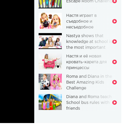
Escape Room Challenge
Настя играет в
съедобное и
несъедобное
Nastya shows that
knowledge at school is
the most important
thing
Настя и её новая
кровать-карета для
принцессы
Roma and Diana in the
Best Amazing Kids
Challenge
Diana and Roma teach
School bus rules with
friends