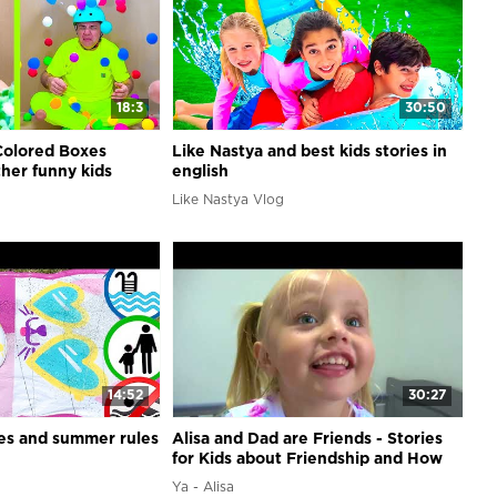
18:3
30:50
Colored Boxes
Like Nastya and best kids stories in
her funny kids
english
Like Nastya Vlog
14:52
30:27
ies and summer rules
Alisa and Dad are Friends - Stories
for Kids about Friendship and How
Important it is to be Kind
Ya - Alisa