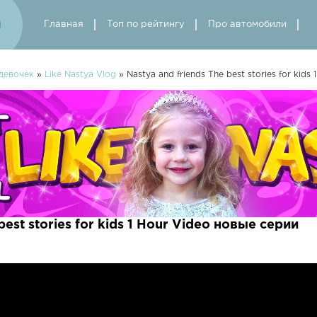
Главная
Топ по рейтингу
Про автомобили
девочек
»
Like Nastya Vlog
» Nastya and friends The best stories for kids 
best stories for kids 1 Hour Video новые серии