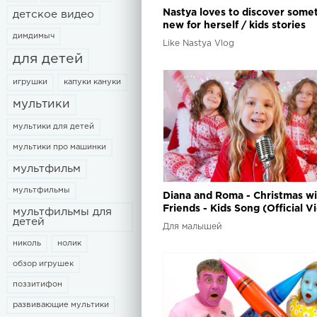
Nastya loves to discover some
детское видео
new for herself / kids stories
димдимыч
Like Nastya Vlog
для детей
игрушки
капуки кануки
мультики
мультики для детей
мультики про машинки
мультфильм
мультфильмы
Diana and Roma - Christmas w
Friends - Kids Song (Official V
мультфильмы для
детей
Для малышей
николь
нолик
обзор игрушек
поззитифон
развивающие мультики