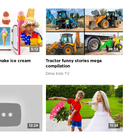
5:12
29:56
make ice cream
Tractor funny stories mega
compilation
Dima Kids TV
12:24
11:38