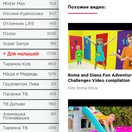
Mister Max
1124
Похожее видео:
Носики Курносики
847
Отличник LIFE
443
Поззи
3095
Super Senya
199
+ Для малышей
17234
Теремок Kids
1862
Маша и Медведь
1279
Roma and Diana Fun Adventur
Challenges Video compilation
Грузовичок Лева
321
Kids Roma Show
Песенки ТВ
453
ТВ Деткам
1180
Анимашка
561
Познавашка
Теремок ТВ
3319