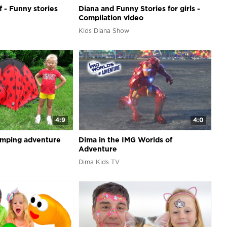
f - Funny stories
Diana and Funny Stories for girls -
Compilation video
Kids Diana Show
4:9
4:0
amping adventure
Dima in the IMG Worlds of
Adventure
Dima Kids TV