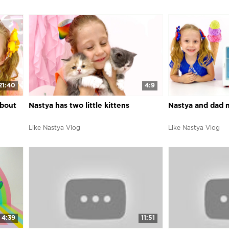
21:40
4:9
about
Nastya has two little kittens
Nastya and dad 
Like Nastya Vlog
Like Nastya Vlog
4:39
11:51