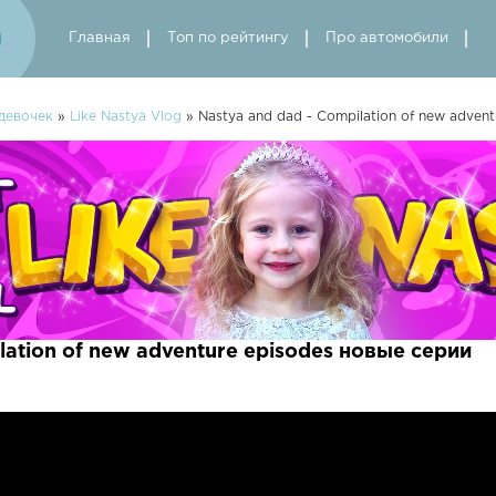
Главная
Топ по рейтингу
Про автомобили
девочек
»
Like Nastya Vlog
» Nastya and dad - Compilation of new advent
lation of new adventure episodes новые серии