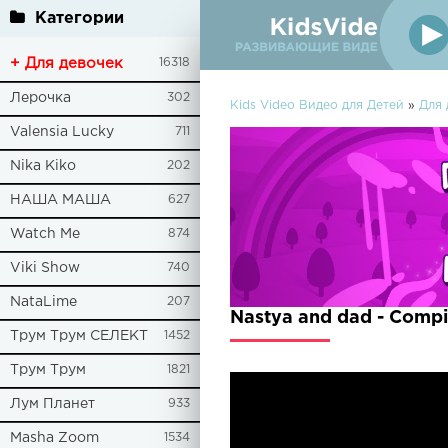
Категории
+ Для девочек
16318
Лерочка
302
Kids Video Видео для Детей
»
Для 
Valensia Lucky
711
Nika Kiko
202
НАША МАША
627
Watch Me
874
Viki Show
740
NataLime
207
Nastya and dad - Compi
Трум Трум СЕЛЕКТ
1452
Трум Трум
1821
Лум Планет
933
Masha Zoom
1534