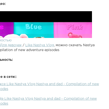
ео:
ностью
Для девочек
/
Like Nastya Vlog
, можно скачать Nastya
pilation of new adventure episodes
ьность:
 в сети::
ксе Like Nastya Vlog Nastya and dad - Compilation of new
sodes
le Like Nastya Vlog Nastya and dad - Compilation of new
sodes