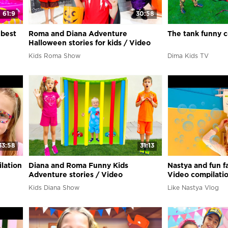
61:9
30:58
 best
Roma and Diana Adventure
The tank funny c
Halloween stories for kids / Video
compilation
Kids Roma Show
Dima Kids TV
33:58
31:13
lation
Diana and Roma Funny Kids
Nastya and fun fa
Adventure stories / Video
Video compilati
compilation
Kids Diana Show
Like Nastya Vlog