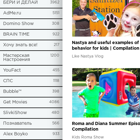
БЕРИ И ДЕЛАЙ
3962
AdMe.ru
5151
Domino Show
308
BRAIN TIME
922
Nastya and useful examples of
Хочу знать все!
217
behavior for kids | Compilation
Мастерская
1200
Like Nastya Vlog
Настроения
YouFact
455
СПС
1118
Bubble™
398
Get Movies
4086
SlivkiShow
480
Познаватель
566
Roma and Diana Summer Epis
Compilation
Alex Boyko
933
Kids Roma Show