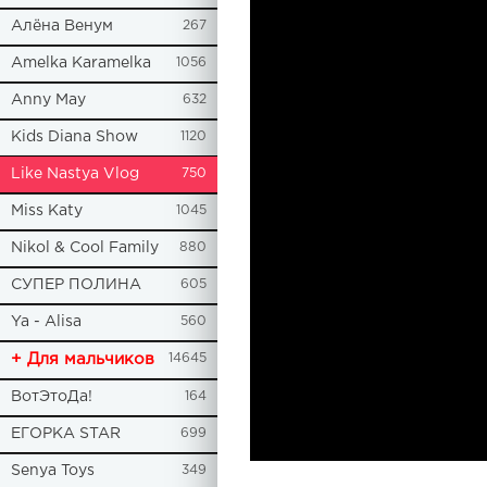
Алёна Венум
267
Amelka Karamelka
1056
Anny May
632
Kids Diana Show
1120
Like Nastya Vlog
750
Miss Katy
1045
Nikol & Cool Family
880
СУПЕР ПОЛИНА
605
Ya - Alisa
560
+ Для мальчиков
14645
ВотЭтоДа!
164
ЕГОРКА STAR
699
Senya Toys
349