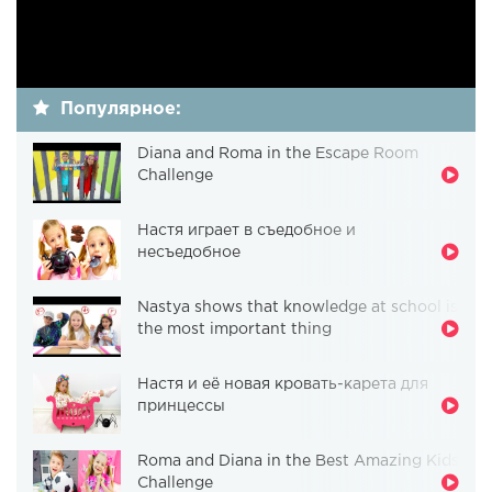
Популярное:
Diana and Roma in the Escape Room
Challenge
Настя играет в съедобное и
несъедобное
Nastya shows that knowledge at school is
the most important thing
Настя и её новая кровать-карета для
принцессы
Roma and Diana in the Best Amazing Kids
Challenge