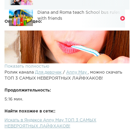
Diana and Roma teach School bus rules
with friends
Описание видео:
Показать полностью
Ролик канала
Для девочек
/
Anny May
, можно скачать
ТОП 3 САМЫХ НЕВЕРОЯТНЫХ ЛАЙФХАКОВ!
Продолжительность:
5:16 мин.
ТОП 3 САМЫХ НЕВЕРОЯТНЫХ ЛАЙФХАКОВ!
Найти похожее в сети::
Предыдущий ролик: ► Профиль в instagram - ►
Искать в Яндексе Anny May ТОП 3 САМЫХ
Сотрудничество: annymaywork@gmail.com►
НЕВЕРОЯТНЫХ ЛАЙФХАКОВ!
Подписаться - Большое спасибо за лайк и подписку ♡►
Выставляю фото из жизни в ИНСТАГРАМ - ►Конкурсы