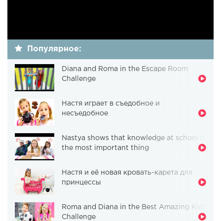
Популярное:
Diana and Roma in the Escape Room
Challenge
Настя играет в съедобное и
несъедобное
Nastya shows that knowledge at school is
the most important thing
Настя и её новая кровать-карета для
принцессы
Roma and Diana in the Best Amazing Kids
Challenge