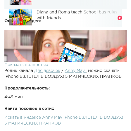
Diana and Roma teach School bus rules
with friends
Описание видео:
Показать полностью
Ролик канала
Для девочек
/
Anny May
, можно скачать
IPhone ВЗЛЕТЕЛ В ВОЗДУХ! 5 МАГИЧЕСКИХ ПРАНКОВ
Продолжительность:
4:49 мин.
IPhone ЗАВИС В ВОЗДУХЕ! 5 МАГИЧЕСКИХ
Найти похожее в сети::
ПРАНКОВПредыдущее видео: Instagram - ►
Искать в Яндексе Anny May IPhone ВЗЛЕТЕЛ В ВОЗДУХ!
Сотрудничество: annymaywork@gmail.com►
5 МАГИЧЕСКИХ ПРАНКОВ
Подписаться - Большое спасибо за лайк и подписку
♡IPhone ЗАВИС В ВОЗДУХЕ! 5 МАГИЧЕСКИХ ПРАНКОВВ