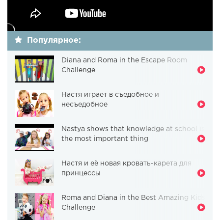
Популярное:
Diana and Roma in the Escape Room
Challenge
Настя играет в съедобное и
несъедобное
Nastya shows that knowledge at school is
the most important thing
Настя и её новая кровать-карета для
принцессы
Roma and Diana in the Best Amazing Kids
Challenge