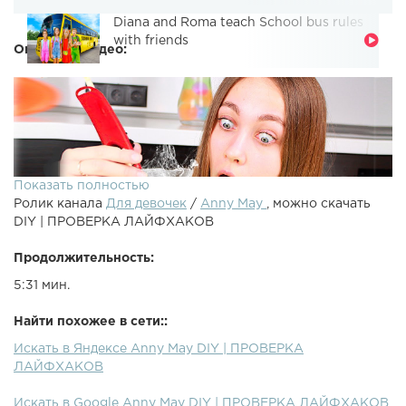
Diana and Roma teach School bus rules
with friends
Описание видео:
Показать полностью
Ролик канала
Для девочек
/
Anny May
, можно скачать
DIY | ПРОВЕРКА ЛАЙФХАКОВ
Продолжительность:
5:31 мин.
DIY | ПРОВЕРКА ЛАЙФХАКОВПредыдущее видео:
Найти похожее в сети::
►Конкурсы на сигны на моей странице ВК - ►
Искать в Яндексе Anny May DIY | ПРОВЕРКА
Подписаться - ЛИЗУН - НУТЕЛЛА : Большое спасибо за
ЛАЙФХАКОВ
лайк и подписку ♡► Выставляю фото из жизни в
ИНСТАГРАМ - ►Офиц. группа Вконтакте, там проходят
Искать в Google Anny May DIY | ПРОВЕРКА ЛАЙФХАКОВ
розыгрыши призов - Плейлист челленджей - Плейлист