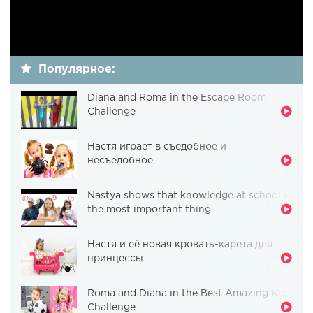
Популярное:
Diana and Roma in the Escape Room
Challenge
Настя играет в съедобное и
несъедобное
Nastya shows that knowledge at school is
the most important thing
Настя и её новая кровать-карета для
принцессы
Roma and Diana in the Best Amazing Kids
Challenge