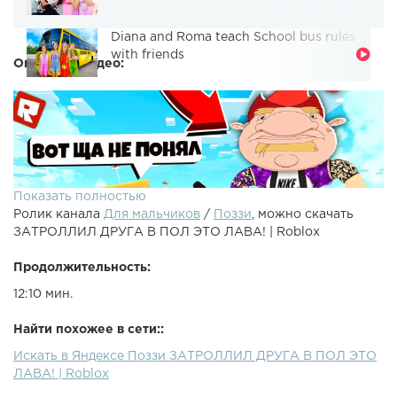
Diana and Roma teach School bus rules
with friends
Описание видео:
Показать полностью
Ролик канала
Для мальчиков
/
Поззи
, можно скачать
ЗАТРОЛЛИЛ ДРУГА В ПОЛ ЭТО ЛАВА! | Roblox
Продолжительность:
12:10 мин.
●Roblox - Пол это лава челлендж! Попробуй выживи в
Найти похожее в сети::
режиме The Floor Is LAVA! ????●Магазин крутых Игр -
Искать в Яндексе Поззи ЗАТРОЛЛИЛ ДРУГА В ПОЛ ЭТО
●Робзи - ●Предыдущий ролик - ●Рандом ролик - ● - Моя
ЛАВА! | Roblox
Инста● - Моя страничка ВК● - Группа ВК