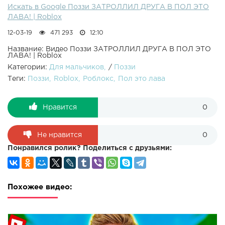
Искать в Google Поззи ЗАТРОЛЛИЛ ДРУГА В ПОЛ ЭТО
ЛАВА! | Roblox
12-03-19
471 293
12:10
Название: Видео Поззи ЗАТРОЛЛИЛ ДРУГА В ПОЛ ЭТО
ЛАВА! | Roblox
Категории:
Для мальчиков
/
Поззи
Теги:
Поззи
Roblox
Роблокс
Пол это лава
Нравится
0
Не нравится
0
Понравился ролик? Поделиться с друзьями:
Похожее видео: