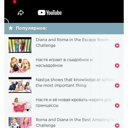
Популярное:
Diana and Roma in the Escape Room
Challenge
Настя играет в съедобное и
несъедобное
Nastya shows that knowledge at school is
the most important thing
Настя и её новая кровать-карета для
принцессы
Roma and Diana in the Best Amazing Kids
Challenge