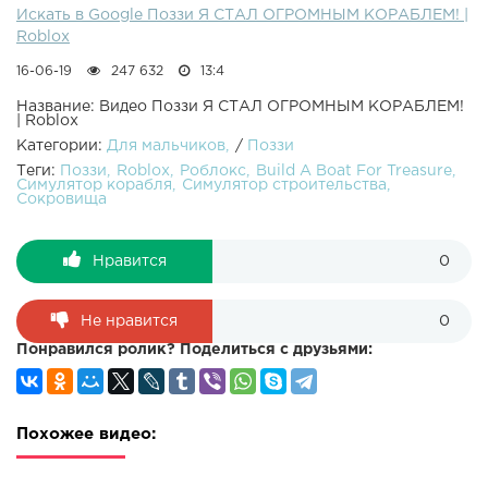
Искать в Google Поззи Я СТАЛ ОГРОМНЫМ КОРАБЛЕМ! |
Roblox
16-06-19
247 632
13:4
Название: Видео Поззи Я СТАЛ ОГРОМНЫМ КОРАБЛЕМ!
| Roblox
Категории:
Для мальчиков
/
Поззи
Теги:
Поззи
Roblox
Роблокс
Build A Boat For Treasure
Симулятор корабля
Симулятор строительства
Сокровища
Нравится
0
Не нравится
0
Понравился ролик? Поделиться с друзьями:
Похожее видео: