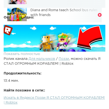
Diana and Roma teach School bus rules
with friends
Описание видео:
Показать полностью
Ролик канала
Для мальчиков
/
Поззи
, можно скачать Я
СТАЛ ОГРОМНЫМ КОРАБЛЕМ! | Roblox
Продолжительность:
13:4 мин.
●Roblox - строительства корабля! Теперь я сам в режиме
Найти похожее в сети::
Build A Boat For Treasure!●Магазин крутых Игр - ●Робзи -
Искать в Яндексе Поззи Я СТАЛ ОГРОМНЫМ КОРАБЛЕМ!
●Предыдущий ролик - ●Рандом ролик - ● - Моя Инста● -
| Roblox
Моя страничка ВК● - Группа ВК