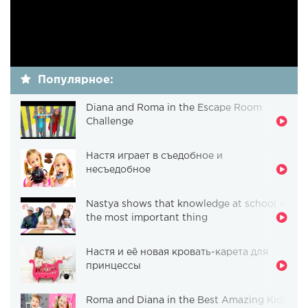
Популярное:
Diana and Roma in the Escape Room
Challenge
Настя играет в съедобное и
несъедобное
Nastya shows that knowledge at school is
the most important thing
Настя и её новая кровать-карета для
принцессы
Roma and Diana in the Best Amazing Kids