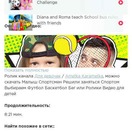
Challenge
Diana and Roma teach School bus rules
with friends
Описание видео:
Показать полностью
Ролик канала
Для девочек
/
Amelka Karamelka
, можно
скачать Малыш Спортсмен Решили заняться Спортом
Выбираем Футбол Баскетбол Бег или Ролики Видео для
детей
Продолжительность:
Малыш Спортсмен Решили заняться Спортом Выбираем
8:21 мин.
Футбол Баскетбол Бег или Ролики Видео для
детейАмелька хочет играть. Папа предлагает заняться
Найти похожее в сети::
спортом. Амелька Спортсмен. Пробуем все виды спорта.