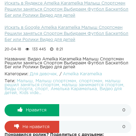
Искать в Яндексе Amelka Karamelka Малыш Спортсмен
Играем в футбол, баскетбол, бег и прыжки с места.
Решили заняться Спортом Выбираем Футбол Баскетбол
Роликовые коньки и бадминтон. Спорт это тяжело и
Бег или Ролики Видео для детей
сложно. Amelka Karamelka в ???? Instagram ????
Смотрите другие наши видео ????:Амелька собирается
Искать в Google Amelka Karamelka Малыш Спортсмен
на прогулку Зимний комбинезон или Шорты с майкой?
Решили заняться Спортом Выбираем Футбол Баскетбол
Выбираем наряд Видео для детей ...МИННИ МАУС Повар
Бег или Ролики Видео для детей
Кто заказывал вафли Мама не хочет идти в Вафельную
Кухня Minnie Mouse Kids Video ...Приглашаем посмотреть
20-04-18
133 445
8:21
наши плейлисты ???? : Май Литл Пони Пинки Пай и
Сумеречная Искорка Игровые наборы My Little Pony
Название: Видео Amelka Karamelka Малыш Спортсмен
Решили заняться Спортом Выбираем Футбол Баскетбол
ШИММЕР И ШАЙН Амелька в роли Шиммер Волшебная
Бег или Ролики Видео для детей
Лампа и Украшения Спасибо за просмотр видео! Ставьте
Категории:
Для девочек
/
Amelka Karamelka
лайки ???? и подписывайтесь на мой канал! ❤️ Подписка
Теги:
Малыш
Малыш спортсмен
спортсмен
малыш
на Канал ???? Amelka Karamelka???? Партнерка как у
решил заняться спортом
малыш занимается спортом
меня ⚠️
Виды спорта
спорт
Амелька Карамелька
Видео для
детей
Kids vide...
Нравится
0
Не нравится
0
Понравился ролик? Поделиться с друзьями: