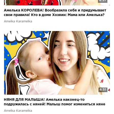
6:57
Амелька КОРОЛЕВА! Вообразила себя и придумывает
свои правила! Кто в доме Хозяин: Мама или Амелька?
Amelka Karamelka
6:51
НЯНЯ ДЛЯ МАЛЫША! Амелька наконец-то
подружилась с няней! Малыш помог измениться няне
Видео для детей
Amelka Karamelka