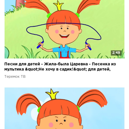
2:49
Песни для детей - Жила-была Царевна - Песенка из
мультика &quot;Не хочу в садик!&quot; для детей,
малышей
Теремок ТВ