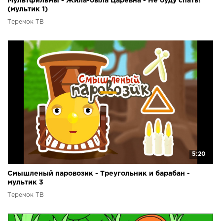
Мультфильмы - Жила-была Царевна - Не буду спать!
(мультик 1)
Теремок ТВ
5:20
Смышленый паровозик - Треугольник и барабан -
мультик 3
Теремок ТВ