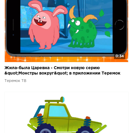
как собирается картинка у ребенка развивается
целостность восприятия, сосредоточенность внимания,
логика.Увлекательная игра в силуэты обязательно
понравиться любопытным малышам.
0:34
Жила-была Царевна - Смотри новую серию
&quot;Монстры вокруг&quot; в приложении Теремок
ТВ!
Теремок ТВ