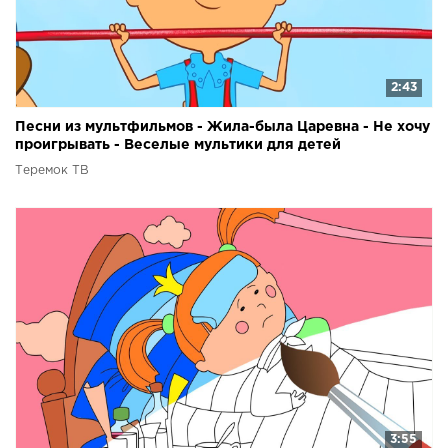
2:43
Песни из мультфильмов - Жила-была Царевна - Не хочу
проигрывать - Веселые мультики для детей
Теремок ТВ
3:55