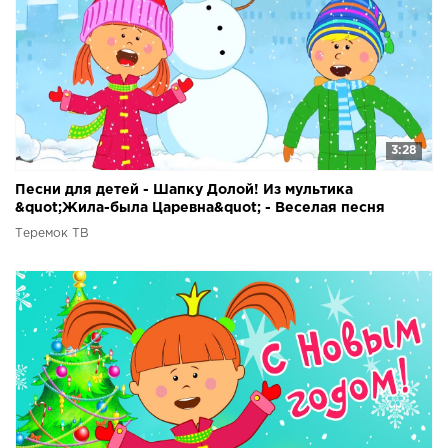
3:28
Песни для детей - Шапку Долой! Из мультика
&quot;Жила-была Царевна&quot; - Веселая песня
мультик про зиму
Теремок ТВ