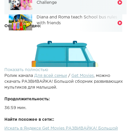
Challenge
Diana and Roma teach School bus rules
with friends
Описание видео:
Показать полностью
Ролик канала
Для всей семьи
/
Get Movies
, можно
скачать РАЗВИВАЙКА! Большой сборник развивающих
мультиков для малышей.
Продолжительность:
36:59 мин.
Усаживайте Ваших детишек у экрана поудобней и
включайте Большой Сборник «РАЗВИВАЙКА» для
Найти похожее в сети::
развития самых маленьких ребятишек дошкольного
Искать в Яндексе Get Movies РАЗВИВАЙКА! Большой
возраста.РАСКРАСКА. Веселые картинки закрашиваются