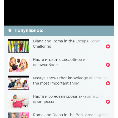
Популярное:
Diana and Roma in the Escape Room
Challenge
Настя играет в съедобное и
несъедобное
Nastya shows that knowledge at school is
the most important thing
Настя и её новая кровать-карета для
принцессы
Roma and Diana in the Best Amazing Kids