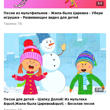
3:0
Песни из мультфильмов - Жила-была Царевна - Убери
игрушки - Развивающее видео для детей
Теремок ТВ
3:28
Песни для детей - Шапку Долой! Из мультика
&quot;Жила-была Царевна&quot; - Веселая песня
мультик про зиму