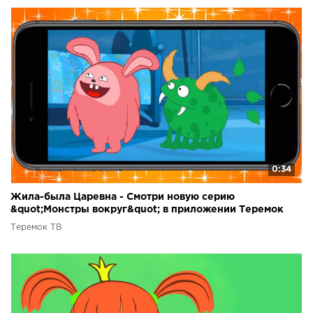
0:34
Жила-была Царевна - Смотри новую серию
&quot;Монстры вокруг&quot; в приложении Теремок
ТВ!
Теремок ТВ