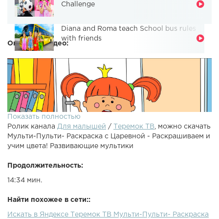
Challenge
Diana and Roma teach School bus rules
with friends
Описание видео:
Показать полностью
Ролик канала
Для малышей
/
Теремок ТВ
, можно скачать
Мульти-Пульти- Раскраска с Царевной - Раскрашиваем и
учим цвета! Развивающие мультики
Продолжительность:
14:34 мин.
Жила-была Царевна, новая серия! Смотри новое видео
"Зимние забавы" только в нашем приложении для детей:
Найти похожее в сети::
Скачай наше новое детское приложение: Все самые
Искать в Яндексе Теремок ТВ Мульти-Пульти- Раскраска
лучшие , и для детей, которые можно скачать и смотреть