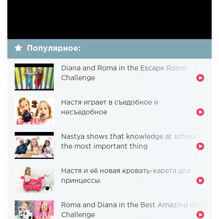
Популярное:
Diana and Roma in the Escape Room
Challenge
Настя играет в съедобное и
несъедобное
Nastya shows that knowledge at school is
the most important thing
Настя и её новая кровать-карета для
принцессы
Roma and Diana in the Best Amazing Kids
Challenge