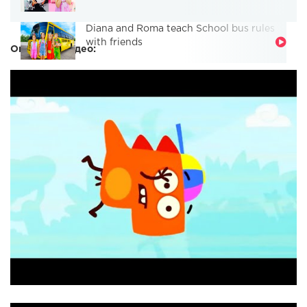
Diana and Roma teach School bus rules
with friends
Описание видео: