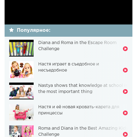
Популярное:
Diana and Roma in the Escape Room
Challenge
Настя играет в съедобное и
несъедобное
Nastya shows that knowledge at school is
the most important thing
Настя и её новая кровать-карета для
принцессы
Roma and Diana in the Best Amazing Kids
Challenge