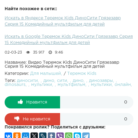
Найти похожее в сети::
Искать в Яндексе Теремок Kids ДиноСити Грязезавр
Серия 15 Комедийный мультфильм для детей
Искать в Google Теремок Kids ДиноСити Грязезавр Серия
15 Комедийный мультфильм для детей
02-03-23
35 917
9:46
Название: Видео Теремок Kids ДиноСити Грязезавр
Серия 15 Комедийный мультфильм для детей
Категории:
Для малышей
/
Теремок Kids
Теги:
диносити
дино
сити
дино
динозавры
dinosaurs
мультики
мультфильм
мультики
онлайн
Нравится
0
Не нравится
0
Понравился ролик? Поделиться с друзьями: