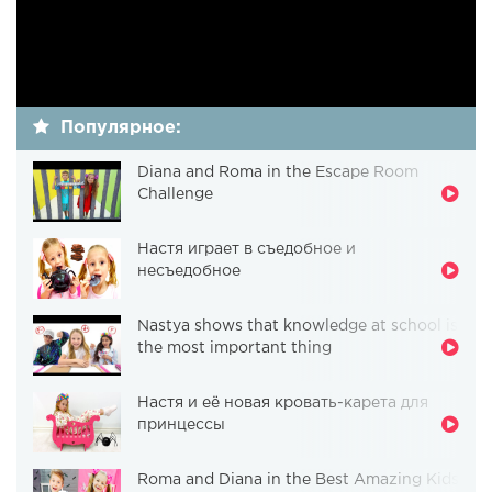
Популярное:
Diana and Roma in the Escape Room
Challenge
Настя играет в съедобное и
несъедобное
Nastya shows that knowledge at school is
the most important thing
Настя и её новая кровать-карета для
принцессы
Roma and Diana in the Best Amazing Kids