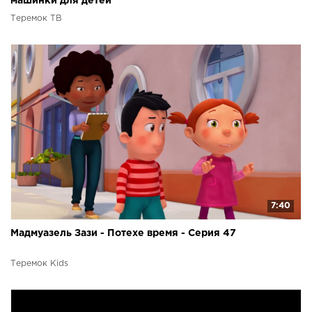
машинки для детей
Теремок ТВ
7:40
Мадмуазель Зази - Потехе время - Серия 47
Теремок Kids