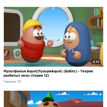
6:55
Мультфильм &quot;Пузыри&quot; (Баблс) - Теория
разбитых окон (Серия 12)
Теремок ТВ