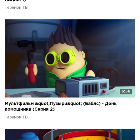
Теремок ТВ
6:56
Мультфильм &quot;Пузыри&quot; (Баблс) - День
помощника (Серия 2)
Теремок ТВ