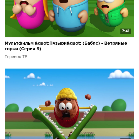
7:41
Мультфильм &quot;Пузыри&quot; (Баблс) - Ветряные
горки (Серия 9)
Теремок ТВ