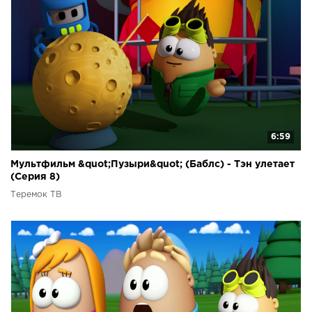
6:59
Мультфильм &quot;Пузыри&quot; (Баблс) - Тэн улетает
(Серия 8)
Теремок ТВ