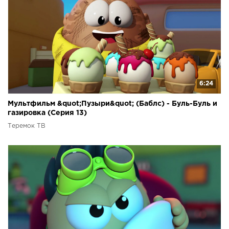
6:24
Мультфильм &quot;Пузыри&quot; (Баблс) - Буль-Буль и
газировка (Серия 13)
Теремок ТВ