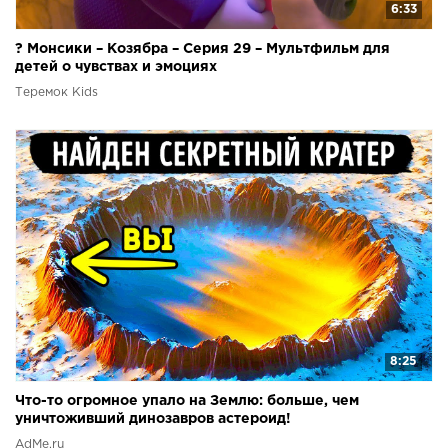
6:33
? Монсики – Козябра – Серия 29 – Мультфильм для
детей о чувствах и эмоциях
Теремок Kids
8:25
Что-то огромное упало на Землю: больше, чем
уничтоживший динозавров астероид!
AdMe.ru