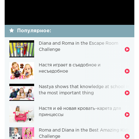
Популярное:
Diana and Roma in the Escape Room
Challenge
Настя играет в съедобное и
несъедобное
Nastya shows that knowledge at school is
the most important thing
Настя и её новая кровать-карета для
принцессы
Roma and Diana in the Best Amazing Kids
Challenge