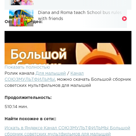
Diana and Roma teach School bus rules
with friends
Описание видео:
Показать полностью
Ролик канала
Для малышей
/
Канал
СОЮЗМУЛЬТФИЛЬМЫ
, можно скачать Большой сборник
советских мультфильмов для малышей
Продолжительность:
510:14 мин.
Найти похожее в сети::
Искать в Яндексе Канал СОЮЗМУЛЬТФИЛЬМЫ Большой
Большой сборник советских мультфильмов для
сборник советских мультфильмов для малышей