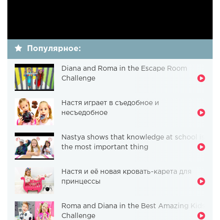
Популярное:
Diana and Roma in the Escape Room
Challenge
Настя играет в съедобное и
несъедобное
Nastya shows that knowledge at school is
the most important thing
Настя и её новая кровать-карета для
принцессы
Roma and Diana in the Best Amazing Kids
Challenge