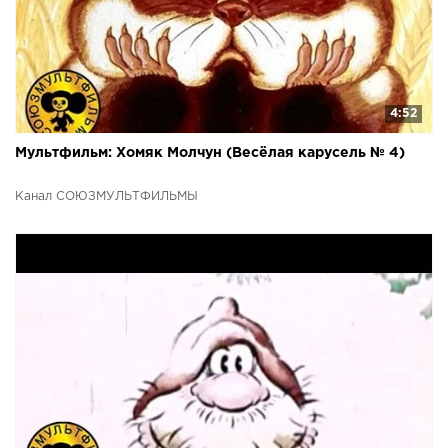
4:52
Мультфильм: Хомяк Молчун (Весёлая карусель № 4)
Канал СОЮЗМУЛЬТФИЛЬМЫ