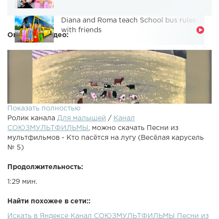
Diana and Roma teach School bus rules
with friends
Описание видео:
Показать полностью
Ролик канала
Для малышей
/
Канал
СОЮЗМУЛЬТФИЛЬМЫ
, можно скачать Песни из
мультфильмов - Кто пасётся на лугу (Весёлая карусель
№ 5)
Продолжительность:
Песенка-загадка «Кто пасётся на лугу». Текст: - Далеко,
1:29 мин.
далеко на лугу пасутся ко… - Кони? - Нет, не кони!-
Далеко, далеко на лугу пасутся ко… - Козы?- Нет, не
Найти похожее в сети::
козы!- Далеко, далеко на лугу пасутся ко…- А, коровы! -
Искать в Яндексе Канал СОЮЗМУЛЬТФИЛЬМЫ Песни из
Правильно, коровы!Пейте, дети, молоко — Будете