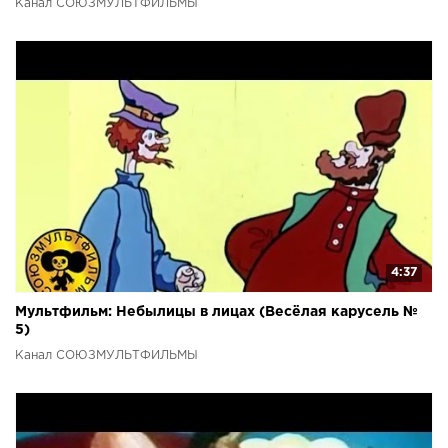
Канал СОЮЗМУЛЬТФИЛЬМЫ
4:37
Мультфильм: Небылицы в лицах (Весёлая карусель №
5)
Канал СОЮЗМУЛЬТФИЛЬМЫ