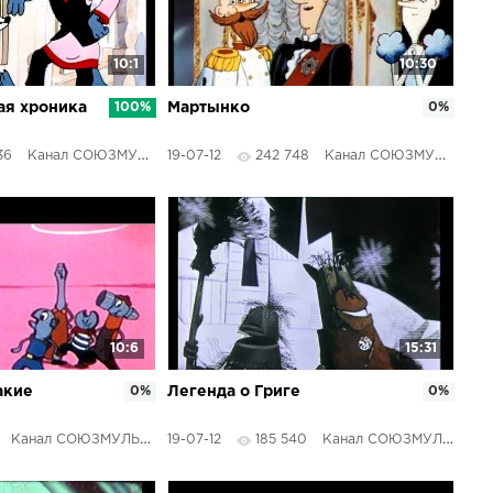
10:1
10:30
ая хроника
100%
Мартынко
0%
36
Канал СОЮЗМУЛЬТФИЛЬМЫ
19-07-12
242 748
Канал СОЮЗМУЛЬТФИЛЬМЫ
10:6
15:31
акие
0%
Легенда о Григе
0%
Канал СОЮЗМУЛЬТФИЛЬМЫ
19-07-12
185 540
Канал СОЮЗМУЛЬТФИЛЬМЫ