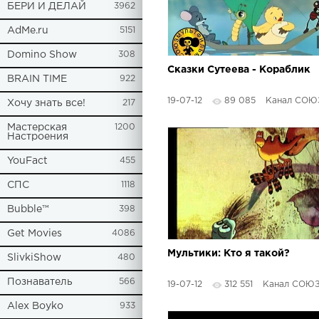
БЕРИ И ДЕЛАЙ
3962
AdMe.ru
5151
Domino Show
308
Сказки Сутеева - Кораблик
BRAIN TIME
922
19-07-12
89 085
Канал СОЮЗМУЛЬ
Хочу знать все!
217
Мастерская
1200
Настроения
YouFact
455
СПС
1118
Bubble™
398
Get Movies
4086
Мультики: Кто я такой?
SlivkiShow
480
Познаватель
566
19-07-12
312 551
Канал СОЮЗМУЛЬ
Alex Boyko
933