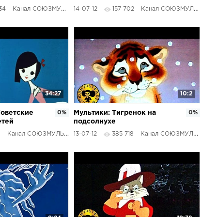
ка
34
Канал СОЮЗМУЛЬТФИЛЬМЫ
14-07-12
157 702
Канал СОЮЗМУЛЬТФИЛЬМЫ
34:27
10:2
Советские
0%
Мультики: Тигренок на
0%
етей
подсолнухе
8
Канал СОЮЗМУЛЬТФИЛЬМЫ
13-07-12
385 718
Канал СОЮЗМУЛЬТФИЛЬМЫ