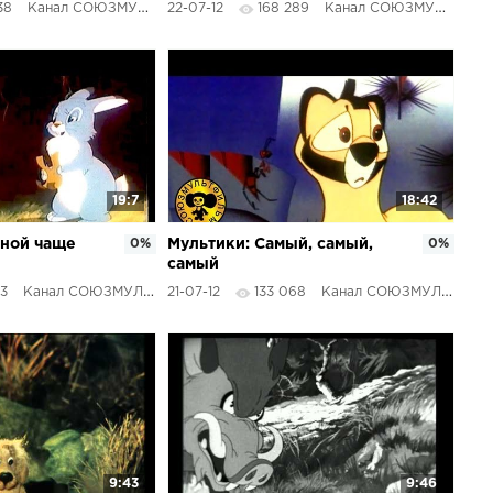
38
Канал СОЮЗМУЛЬТФИЛЬМЫ
22-07-12
168 289
Канал СОЮЗМУЛЬТФИЛЬМЫ
19:7
18:42
сной чаще
0%
Мультики: Самый, самый,
0%
самый
63
Канал СОЮЗМУЛЬТФИЛЬМЫ
21-07-12
133 068
Канал СОЮЗМУЛЬТФИЛЬМЫ
9:43
9:46