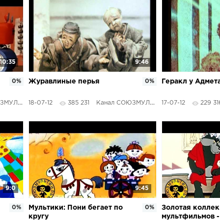
10:35
9:46
0%
Журавлиные перья
0%
Геракл у Адмет
ТФИЛЬМЫ
18-07-12
385 231
Канал СОЮЗМУЛЬТФИЛЬМЫ
17-07-12
229 31
9:0
9:45
0%
Мультики: Пони бегает по
0%
Золотая колле
кругу
мультфильмов -