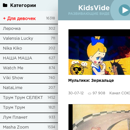
Категории
+ Для девочек
16318
Лерочка
302
Valensia Lucky
711
Nika Kiko
202
НАША МАША
627
Watch Me
874
Viki Show
740
Мультики: Зеркальце
NataLime
207
30-07-12
97 908
Канал СОЮЗМУЛ
Трум Трум СЕЛЕКТ
1452
Трум Трум
1821
Лум Планет
933
Masha Zoom
1534