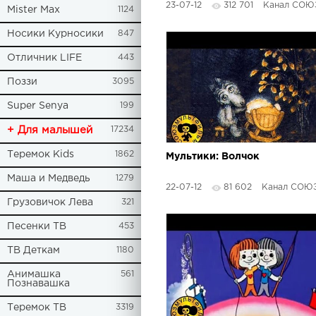
23-07-12
312 701
Канал СОЮЗМУЛЬ
Mister Max
1124
Носики Курносики
847
Отличник LIFE
443
Поззи
3095
Super Senya
199
+ Для малышей
17234
Теремок Kids
1862
Мультики: Волчок
Маша и Медведь
1279
22-07-12
81 602
Канал СОЮЗМУЛЬ
Грузовичок Лева
321
Песенки ТВ
453
ТВ Деткам
1180
Анимашка
561
Познавашка
Теремок ТВ
3319