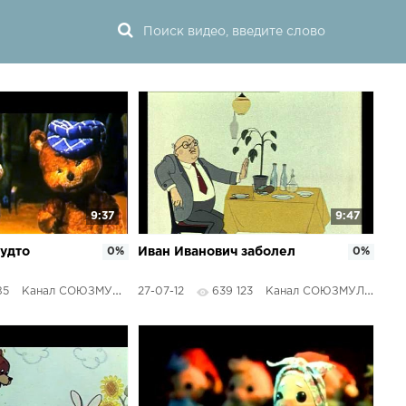
9:37
9:47
будто
0%
Иван Иванович заболел
0%
85
Канал СОЮЗМУЛЬТФИЛЬМЫ
27-07-12
639 123
Канал СОЮЗМУЛЬТФИЛЬМЫ