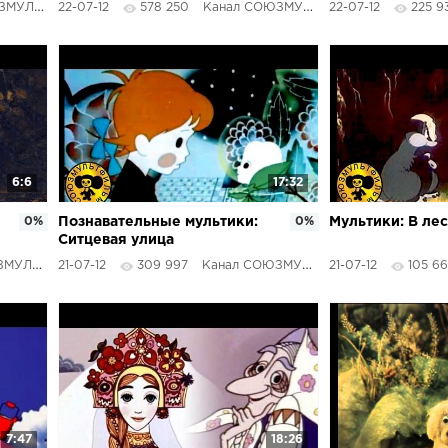
ТФИЛЬМЫ
22-07-12
578 250
Канал СОЮЗМУЛЬТФИЛЬМЫ
22-07-12
225 9
6:6
17:32
0%
Познавательные мультики:
0%
Мультики: В ле
Ситцевая улица
ТФИЛЬМЫ
21-07-12
309 997
Канал СОЮЗМУЛЬТФИЛЬМЫ
21-07-12
105 6
7:47
18:26