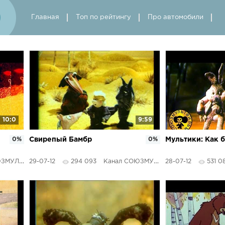
Главная
Топ по рейтингу
Про автомобили
10:0
9:59
0%
Свирепый Бамбр
0%
Мультики: Как 
ЬТФИЛЬМЫ
29-07-12
294 093
Канал СОЮЗМУЛЬТФИЛЬМЫ
28-07-12
531 0