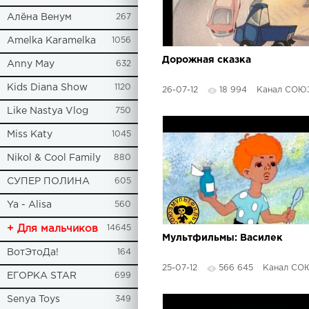
Алёна Венум
267
Amelka Karamelka
1056
Дорожная сказка
Anny May
632
Kids Diana Show
1120
26-07-12
18 994
Канал СОЮЗМУЛЬ
Like Nastya Vlog
750
Miss Katy
1045
Nikol & Cool Family
880
СУПЕР ПОЛИНА
605
Ya - Alisa
560
+ Для мальчиков
14645
Мультфильмы: Василек
ВотЭтоДа!
164
25-07-12
566 645
Канал СОЮЗМУЛЬ
ЕГОРКА STAR
699
Senya Toys
349