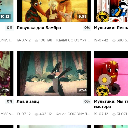
10:12
9:59
0%
Ловушка для Бамбра
0%
Мультики: Лесн
ТФИЛЬМЫ
19-07-12
108 198
Канал СОЮЗМУЛЬТФИЛЬМЫ
19-07-12
380 5
7:26
9:54
0%
Лев и заяц
0%
Мультики: Мы т
мастера
ТФИЛЬМЫ
19-07-12
403 112
Канал СОЮЗМУЛЬТФИЛЬМЫ
19-07-12
31 071