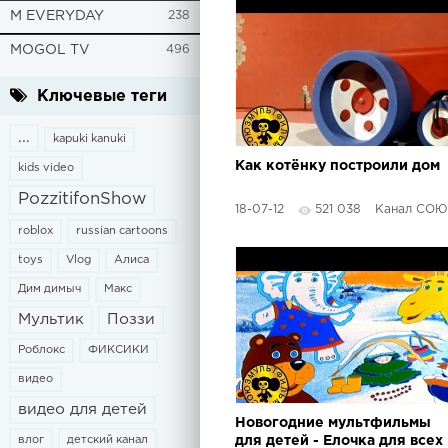
M EVERYDAY
238
MOGOL TV
496
Ключевые теги
...
kapuki kanuki
Как котёнку построили дом
kids video
PozzitifonShow
18-07-12
521 038
Канал СОЮЗМУЛЬ
roblox
russian cartoons
toys
Vlog
Алиса
Дим димыч
Макс
Мультик
Поззи
Роблокс
ФИКСИКИ
видео
видео для детей
Новогодние мультфильмы
влог
детский канал
для детей - Елочка для всех