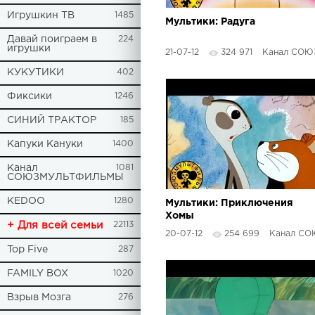
Игрушкин ТВ
1485
Мультики: Радуга
Давай поиграем в
224
игрушки
21-07-12
324 971
Канал СОЮЗМУЛЬ
КУКУТИКИ
402
Фиксики
1246
СИНИЙ ТРАКТОР
185
Капуки Кануки
1400
Канал
1081
СОЮЗМУЛЬТФИЛЬМЫ
KEDOO
1280
Мультики: Приключения
Хомы
+ Для всей семьи
22113
20-07-12
254 699
Канал СОЮЗМУЛ
Top Five
287
FAMILY BOX
1020
Взрыв Мозга
276