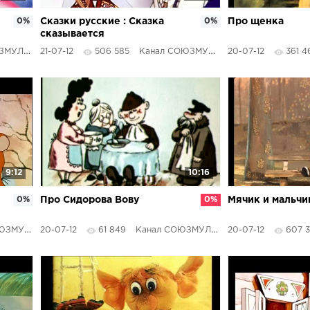
0%
Сказки русские : Сказка
0%
Про щенка
сказывается
ТФИЛЬМЫ
21-07-12
506 585
Канал СОЮЗМУЛЬТФИЛЬМЫ
20-07-12
361 4
9:12
10:16
0%
Про Сидорова Вову
0%
Мячик и мальчи
ЬТФИЛЬМЫ
20-07-12
61 849
Канал СОЮЗМУЛЬТФИЛЬМЫ
20-07-12
607 3