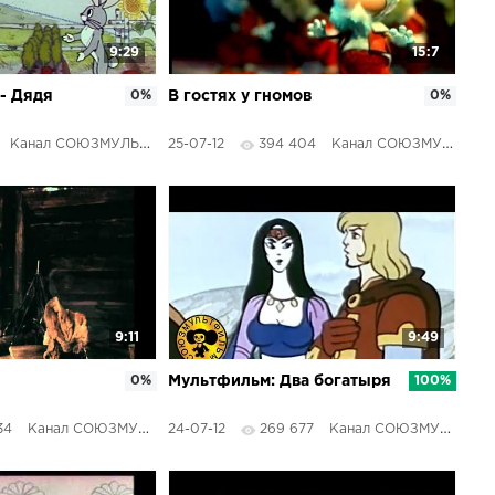
9:29
15:7
 - Дядя
0%
В гостях у гномов
0%
Канал СОЮЗМУЛЬТФИЛЬМЫ
25-07-12
394 404
Канал СОЮЗМУЛЬТФИЛЬМЫ
9:11
9:49
0%
Мультфильм: Два богатыря
100%
34
Канал СОЮЗМУЛЬТФИЛЬМЫ
24-07-12
269 677
Канал СОЮЗМУЛЬТФИЛЬМЫ