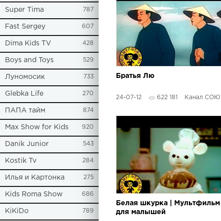
Super Tima
787
Fast Sergey
607
Dima Kids TV
428
Boys and Toys
529
Братья Лю
Луномосик
733
Glebka Life
270
24-07-12
622 181
Канал СОЮЗМУЛЬ
ПАПА тайм
874
Max Show for Kids
920
Danik Junior
543
Kostik Tv
284
Илья и Картонка
275
Kids Roma Show
686
Белая шкурка | Мультфильм
KiKiDo
789
для малышей