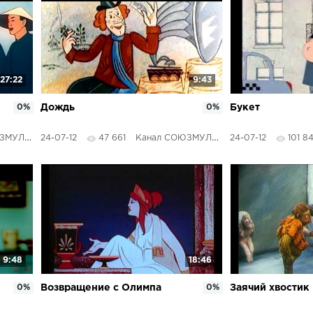
27:22
9:43
0%
Дождь
0%
Букет
ТФИЛЬМЫ
24-07-12
47 661
Канал СОЮЗМУЛЬТФИЛЬМЫ
24-07-12
101 8
9:48
18:46
0%
Возвращение с Олимпа
0%
Заячий хвостик