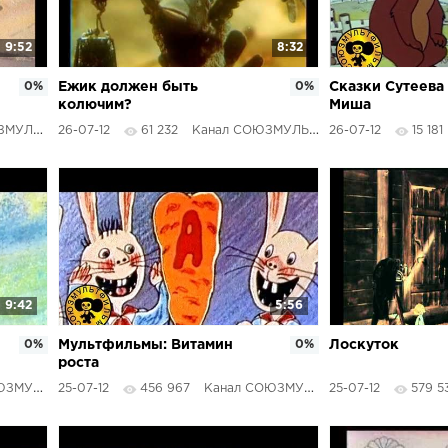
9:52
8:32
0%
Ежик должен быть
0%
Сказки Сутеева
колючим?
Миша
ТФИЛЬМЫ
26-07-12
61 232
Канал СОЮЗМУЛЬТФИЛЬМЫ
26-07-12
15 181
9:42
5:56
0%
Мультфильмы: Витамин
0%
Лоскуток
роста
ТФИЛЬМЫ
25-07-12
456 967
Канал СОЮЗМУЛЬТФИЛЬМЫ
25-07-12
579 5