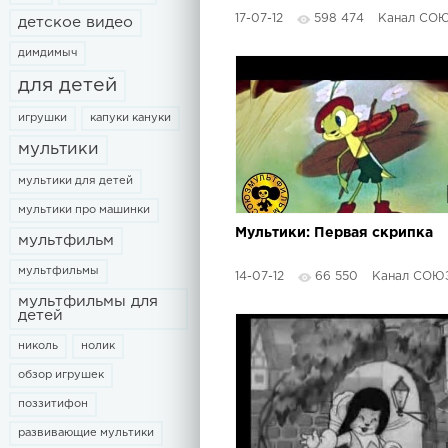
17-07-12
598 474
Канал СОЮЗМУЛЬ
детское видео
димдимыч
для детей
игрушки
капуки кануки
мультики
мультики для детей
мультики про машинки
Мультики: Первая скрипка
мультфильм
мультфильмы
14-07-12
66 550
Канал СОЮЗМУЛЬ
мультфильмы для
детей
николь
нолик
обзор игрушек
поззитифон
развивающие мультики