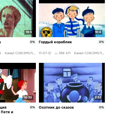
19:5
18:4
а
0%
Гордый кораблик
0%
6
Канал СОЮЗМУЛЬТФИЛЬМЫ
17-07-12
596 471
Канал СОЮЗМУЛЬТФИЛЬМЫ
18:30
7:32
кция
0%
Охотник до сказок
0%
 Петя и