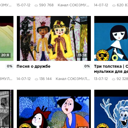
Красная Шапоч
ТФИЛЬМЫ
15-07-12
590 768
Канал СОЮЗМУЛЬТФИЛЬМЫ
14-07-12
620 8
20:8
15:18
0%
Песня о дружбе
0%
Три толстяка | 
мультики для д
ТФИЛЬМЫ
14-07-12
136 144
Канал СОЮЗМУЛЬТФИЛЬМЫ
13-07-12
92 32